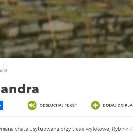
dra
sandra
App
ssenger
Share
ODSŁUCHAJ TEKST
DODAJ DO PLA
wniana chata usytuowana przy trasie wylotowej Rybnik - 