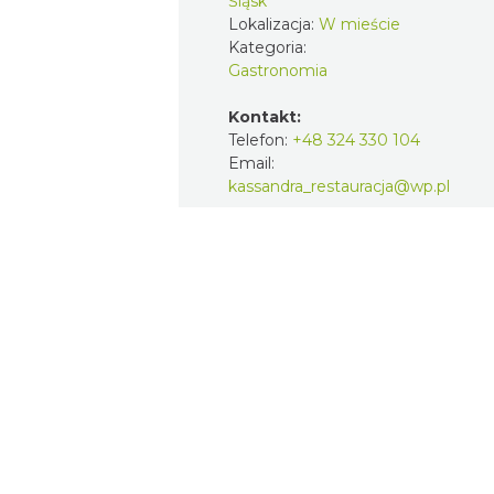
Śląsk
Lokalizacja:
W mieście
Kategoria:
Gastronomia
Kontakt:
Telefon:
+48 324 330 104
Email:
kassandra_restauracja@wp.pl
Strona internetowa:
http://www.restauracjakassandra.pl
Widok pełnoekranowy:
Atrakcje
Noclegi