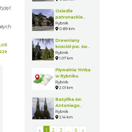
Rybniku
zyjęć
Osiedle
patronackie
Huty Silesia
Rybnik
ałych
0.89 km
Drewniany
ŁOŚ
kościół pw. św.
229
Wawrzyńca w
Rybnik
1.07 km
Rybniku-
Ligockiej Kuźni
Pływalnia Yntka
w Rybniku
Rybnik
2.01 km
Bazylika św.
Antoniego
Padewskiego w
Rybnik
2.14 km
Rybniku
«
1
2
3
…
6
»