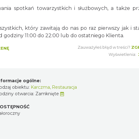
ania spotkań towarzystkich i służbowych, a także pr
stkich, który zawitają do nas po raz pierwszy jak i st
godziny 11:00 do 22:00 lub do ostatniego Klienta.
Zauważyłeś błąd w treści?
ZG
CENĘ
Wyświetlenia:
nformacje ogólne:
odzaj obiektu:
Karczma
,
Restauracja
odziny otwarcia:
Zamknięte
OSTĘPNOŚĆ
ałoroczny