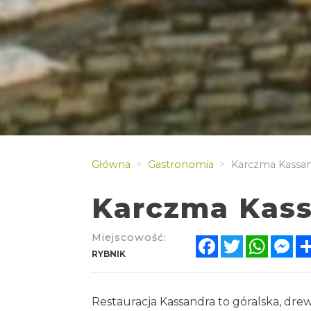
Główna
Gastronomia
Karczma Kassan
Karczma Kas
Miejscowość:
Facebook
Twitter
Whats
Me
RYBNIK
Restauracja Kassandra to góralska, dre