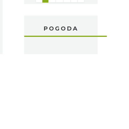
POGODA
pp
senger
Share
ZAKWATEROWANIE
W POBLIŻU
Hotel