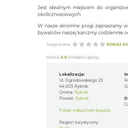
Jest idealnym miejscem do organizow
okolicznościowych.
W nasze skromne progi zapraszamy wszy
bywalców naszej karczmy codziennie od 
Twoja ocena:
DODAJ O
Ocena:
5.0
(Oddano 1 głosy)
Lokalizacja:
I
Ul. Ogrodowskiego 23
R
44-203 Rybnik
G
Gmina:
Rybnik
Powiat:
Rybnik
D
C
Pokaż wskazówki dojazdu
Region turystyczny: