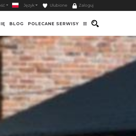
ość
Język
Ulubione
Zaloguj
IĘ
BLOG
POLECANE SERWISY