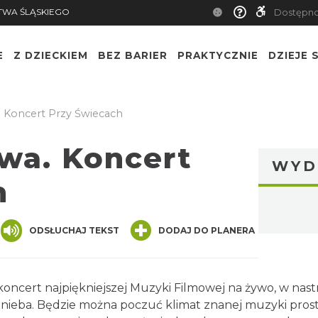
TWA ŚLĄSKIEGO
Dostępn
E
Z DZIECKIEM
BEZ BARIER
PRAKTYCZNIE
DZIEJE S
 Koncert Przy Świecach
wa. Koncert
WYD
h
nger
are
ODSŁUCHAJ TEKST
DODAJ DO PLANERA
ncert najpiękniejszej Muzyki Filmowej na żywo, w nastr
 nieba. Będzie można poczuć klimat znanej muzyki prost