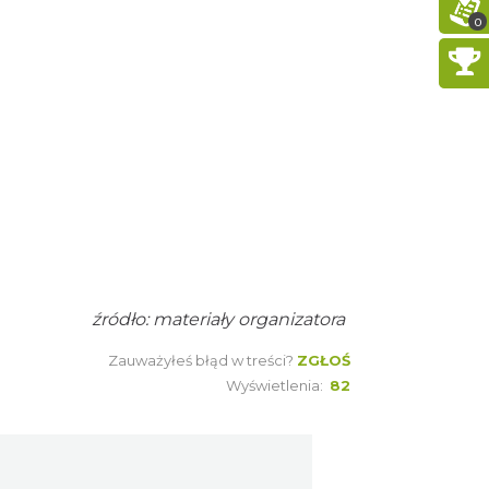
Mistrza i Goście
0
Katowice
1.45 km
2026-10-18
Kult – Pomarańczowa Trasa
2026
Katowice
1.47 km
2026-11-14
Myslovitz - Sentymentalny
powrót do lat 2000
Katowice
1.47 km
2026-11-15
Poland Bachaturo Festiwal
źródło: materiały organizatora
Katowice
1.57 km
2026-08-14
Zauważyłeś błąd w treści?
ZGŁOŚ
Wyświetlenia:
82
17th WORLD BRIDGE SERIES
– Katowice 2026
Katowice
1.57 km
2026-08-20