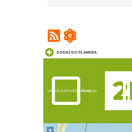
DODAJ DO PLANERA
Widok pełnoekranowy:
Atrakcje
+