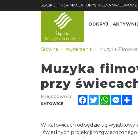
ŚLĄSKIE. INFORMACJA TURYSTYCZNA WOJEWÓDZ
ODKRYJ
AKTYWNI
Główna
Wydarzenia
Muzyka Filmowa.
Muzyka filmo
przy świecac
Miejscowość:
Facebook
Twitter
WhatsApp
Messe
Sh
KATOWICE
W Katowicach odbędzie się wyjątkowy ko
i świetlnych projekcji rozgwieżdżonego