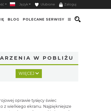
ość
Język
Ulubione
Zaloguj
IĘ
BLOG
POLECANE SERWISY
ARZENIA W POBLIŻU
CO, GDZIE, KIEDY W
WIĘCEJ
KATOWICACH 3-9.08.2026
Katowice
0.77 km
2026-08-03
Muzyka zespołu Metallica
symfonicznie 2026
ojowej oprawie tysięcy świec
Katowice
o z wielkiego ekranu. Najpiękniejsze
0.79 km
2026-11-14