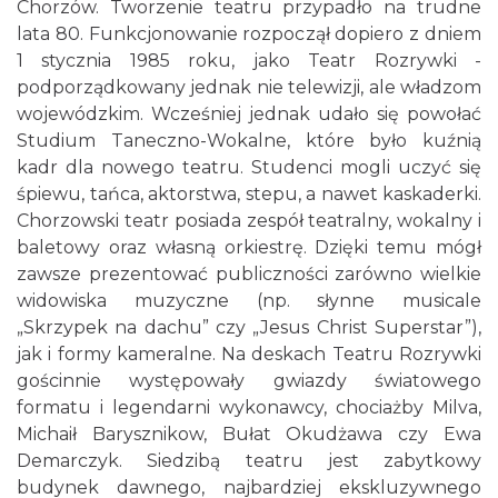
Chorzów. Tworzenie teatru przypadło na trudne
lata 80. Funkcjonowanie rozpoczął dopiero z dniem
1 stycznia 1985 roku, jako Teatr Rozrywki -
podporządkowany jednak nie telewizji, ale władzom
wojewódzkim. Wcześniej jednak udało się powołać
Studium Taneczno-Wokalne, które było kuźnią
kadr dla nowego teatru. Studenci mogli uczyć się
śpiewu, tańca, aktorstwa, stepu, a nawet kaskaderki.
Chorzowski teatr posiada zespół teatralny, wokalny i
baletowy oraz własną orkiestrę. Dzięki temu mógł
zawsze prezentować publiczności zarówno wielkie
widowiska muzyczne (np. słynne musicale
„Skrzypek na dachu” czy „Jesus Christ Superstar”),
jak i formy kameralne. Na deskach Teatru Rozrywki
gościnnie występowały gwiazdy światowego
formatu i legendarni wykonawcy, chociażby Milva,
Michaił Barysznikow, Bułat Okudżawa czy Ewa
Demarczyk. Siedzibą teatru jest zabytkowy
budynek dawnego, najbardziej ekskluzywnego