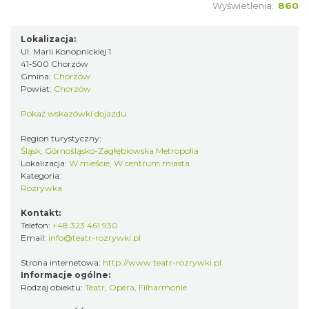
Wyświetlenia:
860
Lokalizacja:
Ul. Marii Konopnickiej 1
41-500 Chorzów
Gmina:
Chorzów
Powiat:
Chorzów
Pokaż wskazówki dojazdu
Region turystyczny:
Śląsk, Górnośląsko-Zagłębiowska Metropolia
Lokalizacja:
W mieście, W centrum miasta
Kategoria:
Rozrywka
Kontakt:
Telefon:
+48 323 461 930
Email:
info@teatr-rozrywki.pl
Strona internetowa:
http://www.teatr-rozrywki.pl
Informacje ogólne:
Rodzaj obiektu:
Teatr, Opera, Filharmonie