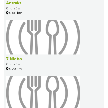
Antrakt
Chorzów
0.08 km
7 Niebo
Chorzów
0.20 km