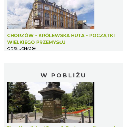
CHORZÓW - KRÓLEWSKA HUTA - POCZĄTKI
WIELKIEGO PRZEMYSŁU
ODSŁUCHAJ
W POBLIŻU