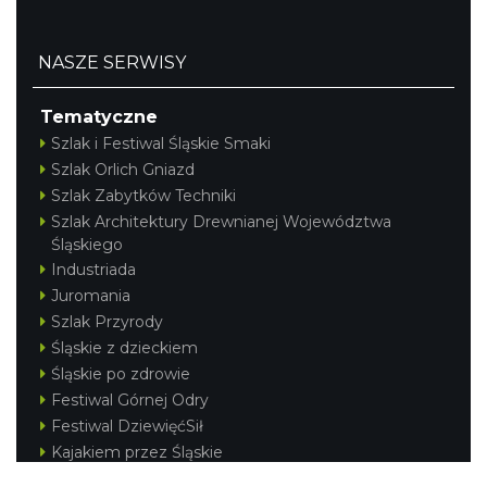
NASZE SERWISY
Tematyczne
Szlak i Festiwal Śląskie Smaki
Szlak Orlich Gniazd
Szlak Zabytków Techniki
Szlak Architektury Drewnianej Województwa
Śląskiego
Industriada
Juromania
Szlak Przyrody
Śląskie z dzieckiem
Śląskie po zdrowie
Festiwal Górnej Odry
Festiwal DziewięćSił
Kajakiem przez Śląskie
Narty w Śląskim