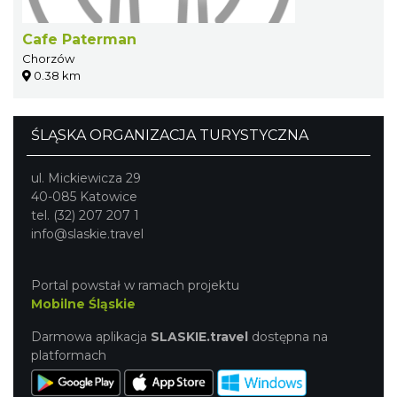
Cafe Paterman
Chorzów
0.38 km
ŚLĄSKA ORGANIZACJA TURYSTYCZNA
ul. Mickiewicza 29
40-085 Katowice
tel. (32) 207 207 1
info@slaskie.travel
Portal powstał w ramach projektu
Mobilne Śląskie
Darmowa aplikacja
SLASKIE.travel
dostępna na
platformach