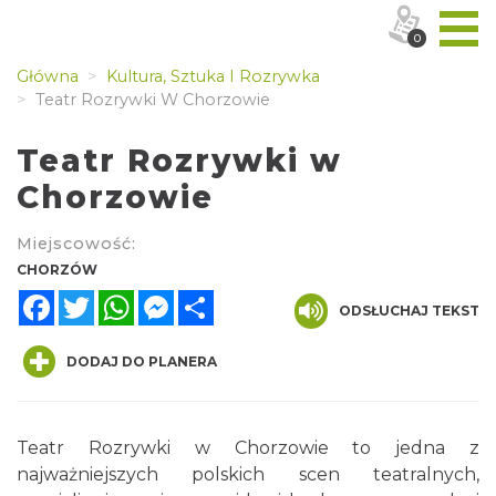
0
Główna
Kultura, Sztuka I Rozrywka
Teatr Rozrywki W Chorzowie
Teatr Rozrywki w
Chorzowie
Miejscowość:
CHORZÓW
Facebook
Twitter
WhatsApp
Messenger
Share
ODSŁUCHAJ TEKST
DODAJ DO PLANERA
Teatr Rozrywki w Chorzowie to jedna z
najważniejszych polskich scen teatralnych,