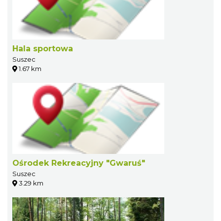
Hala sportowa
Suszec
1.67 km
Ośrodek Rekreacyjny "Gwaruś"
Suszec
3.29 km