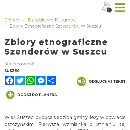
0
Główna
Dziedzictwo Kulturowe
Zbiory Etnograficzne Szenderów W Suszcu
Zbiory etnograficzne
Szenderów w Suszcu
Miejscowość:
SUSZEC
Facebook
Twitter
WhatsApp
Messenger
Share
ODSŁUCHAJ TEKST
DODAJ DO PLANERA
Wieś Suszec, będąca siedzibą gminy, leży w powiecie
pszczyńskim. Pierwsza wzmianka o istnieniu tej