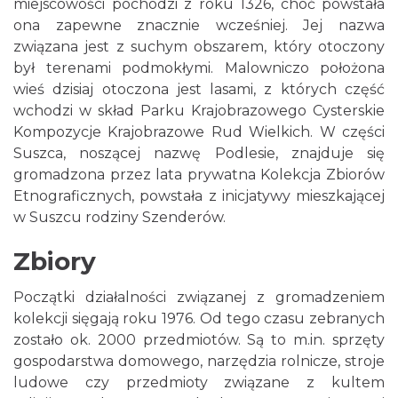
miejscowości pochodzi z roku 1326, choć powstała
ona zapewne znacznie wcześniej. Jej nazwa
związana jest z suchym obszarem, który otoczony
był terenami podmokłymi. Malowniczo położona
wieś dzisiaj otoczona jest lasami, z których część
wchodzi w skład Parku Krajobrazowego Cysterskie
Kompozycje Krajobrazowe Rud Wielkich. W części
Suszca, noszącej nazwę Podlesie, znajduje się
gromadzona przez lata prywatna Kolekcja Zbiorów
Etnograficznych, powstała z inicjatywy mieszkającej
w Suszcu rodziny Szenderów.
Zbiory
Początki działalności związanej z gromadzeniem
kolekcji sięgają roku 1976. Od tego czasu zebranych
zostało ok. 2000 przedmiotów. Są to m.in. sprzęty
gospodarstwa domowego, narzędzia rolnicze, stroje
ludowe czy przedmioty związane z kultem