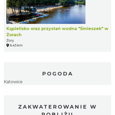
Kąpielisko oraz przystań wodna "Śmieszek" w
Żorach
Żory
6.45 km
POGODA
Katowice
ZAKWATEROWANIE W
POBLIŻU