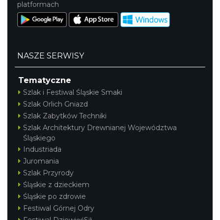
platformach
NASZE SERWISY
Tematyczne
Szlak i Festiwal Śląskie Smaki
Szlak Orlich Gniazd
Szlak Zabytków Techniki
Szlak Architektury Drewnianej Województwa
Śląskiego
Industriada
Juromania
Szlak Przyrody
Śląskie z dzieckiem
Śląskie po zdrowie
Festiwal Górnej Odry