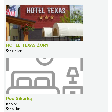
HOTEL TEXAS ŻORY
6.87 km
Pod Sikorką
Kobiór
7.62 km