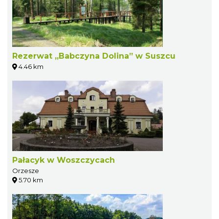
Rezerwat „Babczyna Dolina” w Suszcu
4.46 km
Pałacyk w Woszczycach
Orzesze
5.70 km