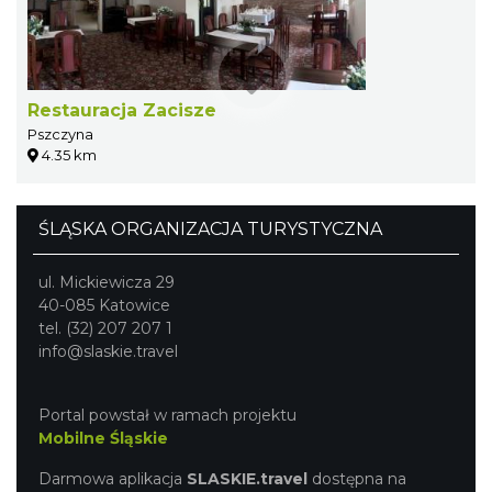
Restauracja Zacisze
Pszczyna
4.35 km
ŚLĄSKA ORGANIZACJA TURYSTYCZNA
ul. Mickiewicza 29
40-085 Katowice
tel. (32) 207 207 1
info@slaskie.travel
Portal powstał w ramach projektu
Mobilne Śląskie
Darmowa aplikacja
SLASKIE.travel
dostępna na