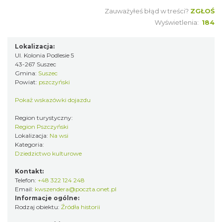
Zauważyłeś błąd w treści?
ZGŁOŚ
Wyświetlenia:
184
Lokalizacja:
Ul. Kolonia Podlesie 5
43-267 Suszec
Gmina:
Suszec
Powiat:
pszczyński
Pokaż wskazówki dojazdu
Region turystyczny:
Region Pszczyński
Lokalizacja:
Na wsi
Kategoria:
Dziedzictwo kulturowe
Kontakt:
Telefon:
+48 322 124 248
Email:
kwszendera@poczta.onet.pl
Informacje ogólne:
Rodzaj obiektu:
Źródła historii