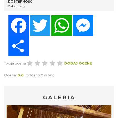
DOSTĘPNOŚĆ
Całoroczny
Facebook
Twitter
WhatsApp
Messenger
Share
Twoja ocena:
DODAJ OCENĘ
Ocena:
0.0
(Oddano 0 głosy)
GALERIA