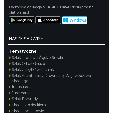
Darmowa aplikacja
SLASKIE.travel
dostępna na
platformach
NASZE SERWISY
Tematyczne
Szlak i Festiwal Śląskie Smaki
Szlak Orlich Gniazd
Szlak Zabytków Techniki
Szlak Architektury Drewnianej Województwa
Śląskiego
Industriada
Juromania
Szlak Przyrody
Śląskie z dzieckiem
Śląskie po zdrowie