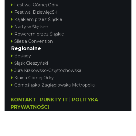
Festiwal Górnej Odry
Festiwal DziewięćSił
Kajakiem przez Śląskie
Narty w Śląskim
Rowerem przez Śląskie
Silesia Convention
Regionalne
Beskidy
Śląsk Cieszyński
Jura Krakowsko-Częstochowska
Kraina Górnej Odry
Górnośląsko-Zagłębiowska Metropolia
KONTAKT
|
PUNKTY IT
|
POLITYKA
PRYWATNOŚCI