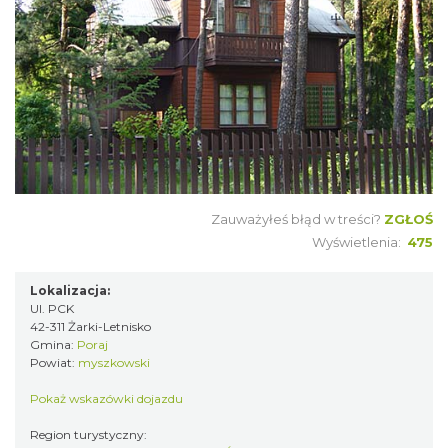
Zauważyłeś błąd w treści?
ZGŁOŚ
Wyświetlenia:
475
Lokalizacja:
Ul. PCK
42-311 Żarki-Letnisko
Gmina:
Poraj
Powiat:
myszkowski
Pokaż wskazówki dojazdu
Region turystyczny: