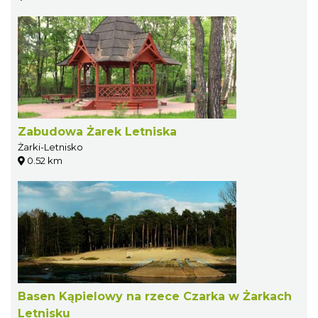
Zabudowa Żarek Letniska
Żarki-Letnisko
0.52 km
Basen Kąpielowy na rzece Czarka w Żarkach
Letnisku