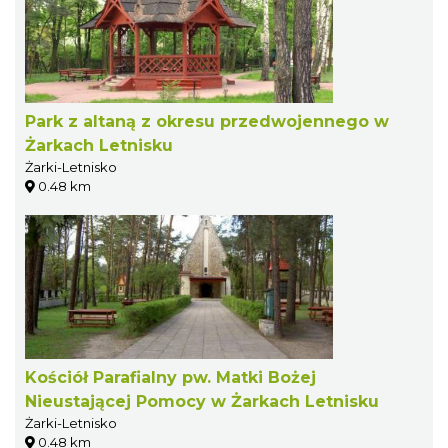
Park z altaną z okresu przedwojennego w
Żarkach Letnisku
Żarki-Letnisko
0.48 km
Kościół Parafialny pw. Matki Bożej
Nieustającej Pomocy w Żarkach Letnisku
Żarki-Letnisko
0.48 km