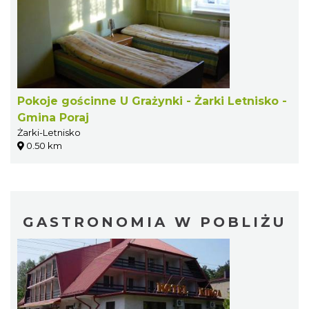
Pokoje gościnne U Grażynki - Żarki Letnisko -
Gmina Poraj
Żarki-Letnisko
0.50 km
GASTRONOMIA W POBLIŻU