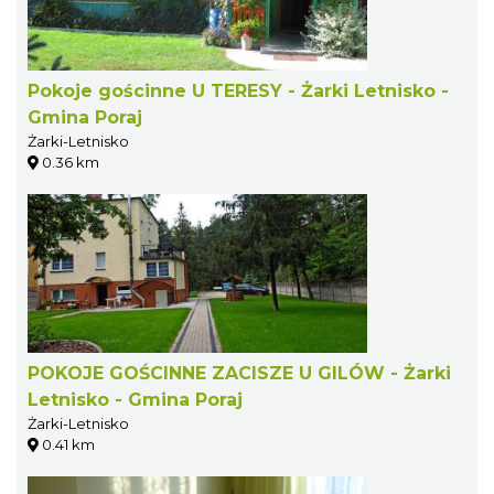
Pokoje gościnne U TERESY - Żarki Letnisko -
Gmina Poraj
Żarki-Letnisko
0.36 km
POKOJE GOŚCINNE ZACISZE U GILÓW - Żarki
Letnisko - Gmina Poraj
Żarki-Letnisko
0.41 km