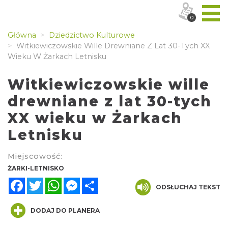
0
Główna
Dziedzictwo Kulturowe
Witkiewiczowskie Wille Drewniane Z Lat 30-Tych XX
Wieku W Żarkach Letnisku
Witkiewiczowskie wille
drewniane z lat 30-tych
XX wieku w Żarkach
Letnisku
Miejscowość:
ŻARKI-LETNISKO
Facebook
Twitter
WhatsApp
Messenger
Share
ODSŁUCHAJ TEKST
DODAJ DO PLANERA