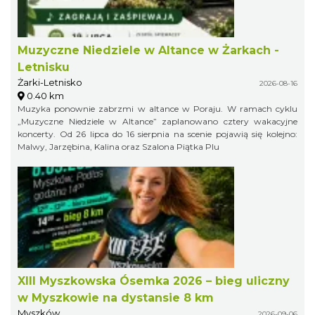
Muzyczne Niedziele w Altance w Żarkach -
Letnisku
Żarki-Letnisko
2026-08-16
0.40 km
Muzyka ponownie zabrzmi w altance w Poraju. W ramach cyklu
„Muzyczne Niedziele w Altance” zaplanowano cztery wakacyjne
koncerty. Od 26 lipca do 16 sierpnia na scenie pojawią się kolejno:
Malwy, Jarzębina, Kalina oraz Szalona Piątka Plu
XIII Myszkowska Ósemka 2026 – bieg uliczny
w Myszkowie na dystansie 8 km
Myszków
2026-09-06