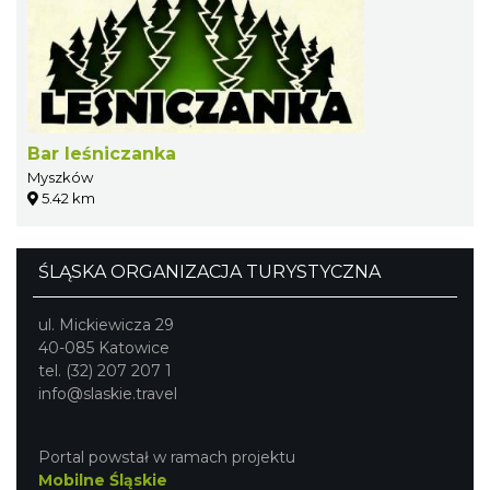
Bar leśniczanka
Myszków
5.42 km
ŚLĄSKA ORGANIZACJA TURYSTYCZNA
ul. Mickiewicza 29
40-085 Katowice
tel. (32) 207 207 1
info@slaskie.travel
Portal powstał w ramach projektu
Mobilne Śląskie