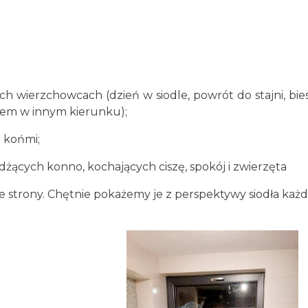
h wierzchowcach (dzień w siodle, powrót do stajni, bies
azem w innym kierunku);
i końmi;
żdżących konno, kochających ciszę, spokój i zwierzęta
e strony. Chętnie pokażemy je z perspektywy siodła ka