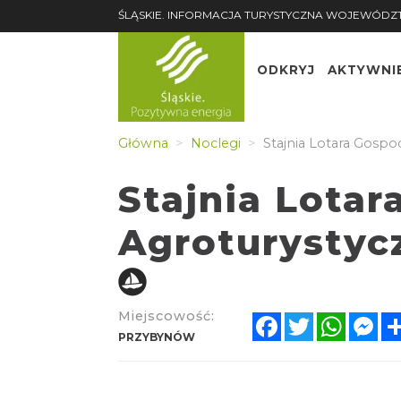
ŚLĄSKIE. INFORMACJA TURYSTYCZNA WOJEWÓDZ
ODKRYJ
AKTYWNI
Główna
Noclegi
Stajnia Lotara Gospo
Stajnia Lota
Agroturystyc
Miejscowość:
Facebook
Twitter
Whats
Me
PRZYBYNÓW