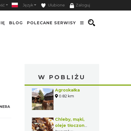
ość
Język
Ulubione
Zaloguj
IĘ
BLOG
POLECANE SERWISY
W POBLIŻU
Agroskałka
0.82 km
NERA
Chleby, mąki,
oleje tłoczone