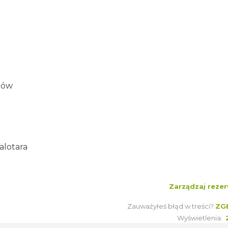
nów
alotara
Zarządzaj rezer
Zauważyłeś błąd w treści?
ZG
Wyświetlenia: