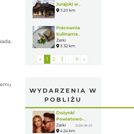
Jurajski w
Żarkach
3.20 km
Pracownia
Kulinarna
"Basenowa"
Żarki
iada,
3.32 km
«
1
2
3
…
6
»
żdemu
WYDARZENIA W
POBLIŻU
Dożynki
Powiatowo-
Gminne w
Żarki
2026-08-29
4.24 km
Żarkach 2026