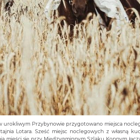
az w urokliwym Przybynowie przygotowano miejsca nocl
tajnia Lotara
. Sześć miejsc noclegowych z własną kuc
tajnia mieści się przy Międzygminnym Szlaku Konnym łąc