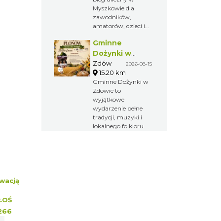
Myszkowie dla
zawodników,
amatorów, dzieci i
całych rodzin. Już 6
Gminne
września uczestnicy
zmierzą się z trasą 8
Dożynki w
km, a najmłodsi
Zdowie
Zdów
2026-08-15
wystartują w
15.20 km
biegach na
Gminne Dożynki w
krótszych
Zdowie to
dystansach. To
wyjątkowe
sportowa niedziela
wydarzenie pełne
pełna rywalizacji,
tradycji, muzyki i
dobrej atmosfery i
lokalnego folkloru.
aktywnego
Barwny korowód,
wypoczynku.
piękne wieńce
dożynkowe oraz
występy
artystyczne
pokazują bogactwo
wacją
kultury i zwyczajów
regionu.
ŁOŚ
266