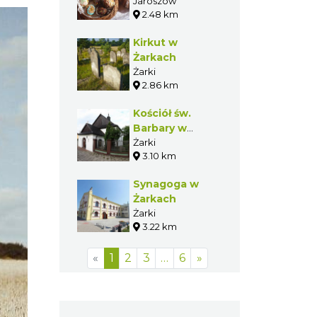
na zimno
Jaroszów
2.48 km
Kirkut w
Żarkach
Żarki
2.86 km
Kościół św.
Barbary w
Żarkach
Żarki
3.10 km
Synagoga w
Żarkach
Żarki
3.22 km
«
1
2
3
…
6
»