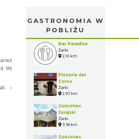
GASTRONOMIA W
POBLIŻU
Bar Paradise
Żarki
2.10 km
maneż
ą się
Pizzeria del
Corso
ik. –
Żarki
2.97 km
Gościniec
Jurajski
Żarki
3.18 km
Gościniec