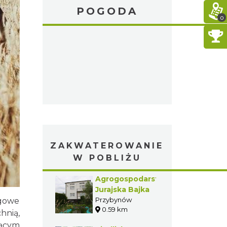
POGODA
0
ZAKWATEROWANIE
W POBLIŻU
Agrogospodarstwo
Jurajska Bajka
Przybynów
egowe
0.59 km
hnią,
zącym