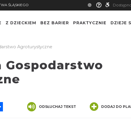
TWA ŚLĄSKIEGO
Dostępn
E
Z DZIECKIEM
BEZ BARIER
PRAKTYCZNIE
DZIEJE S
darstwo Agroturystyczne
ra Gospodarstwo
zne
App
ssenger
Share
ODSŁUCHAJ TEKST
DODAJ DO PLA