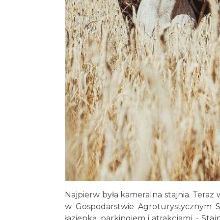
Najpierw była kameralna stajnia. Ter
w Gospodarstwie Agroturystycznym
S
łazienką, parkingiem i atrakcjami. - S