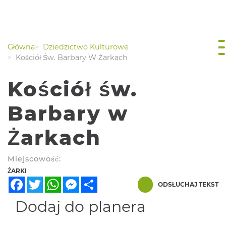
Główna
Dziedzictwo Kulturowe
Kościół Św. Barbary W Żarkach
Kościół św.
Barbary w
Żarkach
Miejscowość:
ŻARKI
Facebook
Twitter
WhatsApp
Messenger
Share
ODSŁUCHAJ TEKST
Dodaj do planera