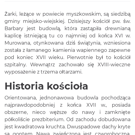
Żarki, leżące w powiecie myszkowskim, są siedzibą
gminy miejsko-wiejskiej. Dzisiejszy kościół pw. św.
Barbary jest budowlą, która zastąpiła drewnianą
kaplicę istniejącą tu co najmniej od końca XVI w.
Murowana, otynkowana dziś świątynia, wzniesiona
została z łamanego kamienia wapiennego zapewne
pod koniec XVII wieku. Pierwotnie był to kościół
szpitalny. Wewnątrz zachowało się XVIII-wieczne
wyposażenie z trzema ołtarzami.
Historia kościoła
Orientowana, jednonawowa budowla pochodząca
najprawdopodobniej z końca XVII w., posiada
obszerne, nieco węższe do nawy i zamknięte
półkoliście prezbiterium. Od zachodu dobudowana
jest kwadratowa kruchta. Dwuspadowe dachy kryte
są gontem. Nawa zwieńczona jest czworoboczną,