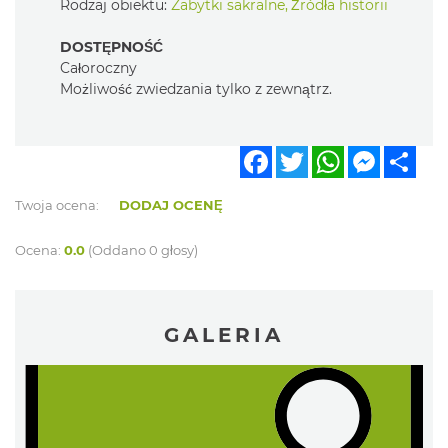
Rodzaj obiektu:
Zabytki sakralne
,
Źródła historii
DOSTĘPNOŚĆ
Całoroczny
Możliwość zwiedzania tylko z zewnątrz.
Facebook
Twitter
WhatsApp
Messen
Sha
Twoja ocena:
DODAJ OCENĘ
Ocena:
0.0
(Oddano 0 głosy)
GALERIA