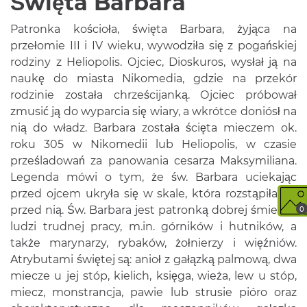
Święta Barbara
Patronka kościoła, święta Barbara, żyjąca na
przełomie III i IV wieku, wywodziła się z pogańskiej
rodziny z Heliopolis. Ojciec, Dioskuros, wysłał ją na
naukę do miasta Nikomedia, gdzie na przekór
rodzinie została chrześcijanką. Ojciec próbował
zmusić ją do wyparcia się wiary, a wkrótce doniósł na
nią do władz. Barbara została ścięta mieczem ok.
roku 305 w Nikomedii lub Heliopolis, w czasie
prześladowań za panowania cesarza Maksymiliana.
Legenda mówi o tym, że św. Barbara uciekając
przed ojcem ukryła się w skale, która rozstąpiła się
przed nią. Św. Barbara jest patronką dobrej śmierci i
0
ludzi trudnej pracy, m.in. górników i hutników, a
także marynarzy, rybaków, żołnierzy i więźniów.
Atrybutami świętej są: anioł z gałązką palmową, dwa
miecze u jej stóp, kielich, księga, wieża, lew u stóp,
miecz, monstrancja, pawie lub strusie pióro oraz