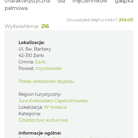
charakterystyczna dla męczenników gałązka
palmowa.
Zauważyłeś błąd w treści?
ZGŁOŚ
Wyświetlenia:
216
Lokalizacja:
Ul. Św. Barbary
42-310 Żarki
Gmina:
Żarki
Powiat:
myszkowski
Pokaż wskazówki dojazdu
Region turystyczny:
Jura Krakowsko-Częstochowska
Lokalizacja:
W mieście
Kategoria:
Dziedzictwo kulturowe
Informacje ogólne: