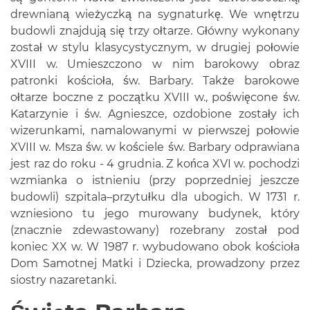
drewnianą wieżyczką na sygnaturkę. We wnętrzu
budowli znajdują się trzy ołtarze. Główny wykonany
został w stylu klasycystycznym, w drugiej połowie
XVIII w. Umieszczono w nim barokowy obraz
patronki kościoła, św. Barbary. Także barokowe
ołtarze boczne z początku XVIII w., poświęcone św.
Katarzynie i św. Agnieszce, ozdobione zostały ich
wizerunkami, namalowanymi w pierwszej połowie
XVIII w. Msza św. w kościele św. Barbary odprawiana
jest raz do roku - 4 grudnia. Z końca XVI w. pochodzi
wzmianka o istnieniu (przy poprzedniej jeszcze
budowli) szpitala–przytułku dla ubogich. W 1731 r.
wzniesiono tu jego murowany budynek, który
(znacznie zdewastowany) rozebrany został pod
koniec XX w. W 1987 r. wybudowano obok kościoła
Dom Samotnej Matki i Dziecka, prowadzony przez
siostry nazaretanki.