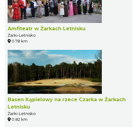
Amfiteatr w Żarkach Letnisku
Żarki-Letnisko
0.78 km
Basen Kąpielowy na rzece Czarka w Żarkach
Letnisku
Żarki-Letnisko
0.82 km