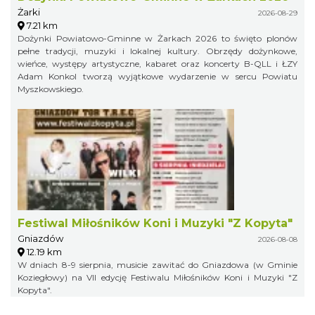
Żarki
2026-08-29
7.21 km
Dożynki Powiatowo-Gminne w Żarkach 2026 to święto plonów
pełne tradycji, muzyki i lokalnej kultury. Obrzędy dożynkowe,
wieńce, występy artystyczne, kabaret oraz koncerty B-QLL i ŁZY
Adam Konkol tworzą wyjątkowe wydarzenie w sercu Powiatu
Myszkowskiego.
Festiwal Miłośników Koni i Muzyki "Z Kopyta"
Gniazdów
2026-08-08
12.19 km
W dniach 8-9 sierpnia, musicie zawitać do Gniazdowa (w Gminie
Koziegłowy) na VII edycję Festiwalu Miłośników Koni i Muzyki "Z
Kopyta".