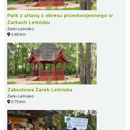
Park z altaną z okresu przedwojennego w
Żarkach Letnisku
Żarki-Letnisko
0.65 km
Zabudowa Żarek Letniska
Żarki-Letnisko
0.75 km