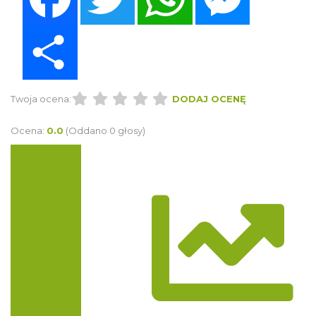
Share
Twoja ocena:
DODAJ OCENĘ
Ocena:
0.0
(Oddano 0 głosy)
Trasa