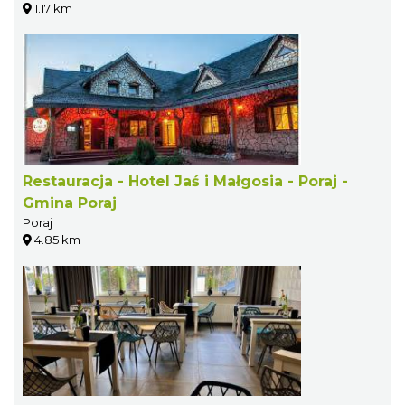
1.17 km
Restauracja - Hotel Jaś i Małgosia - Poraj -
Gmina Poraj
Poraj
4.85 km