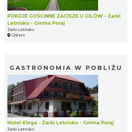
POKOJE GOŚCINNE ZACISZE U GILÓW - Żarki
Letnisko - Gmina Poraj
Żarki-Letnisko
1.28 km
GASTRONOMIA W POBLIŻU
Hotel Kinga - Żarki Letnisko - Gmina Poraj
Żarki-Letnisko