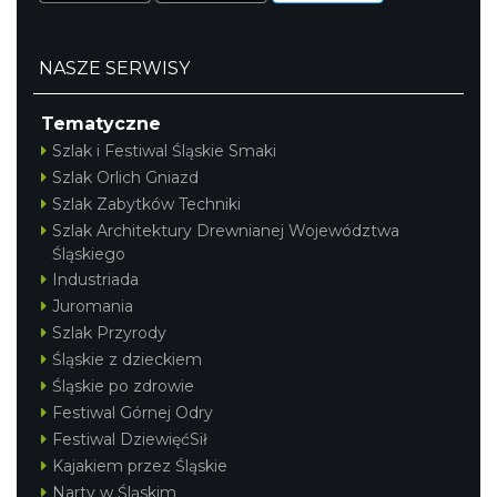
NASZE SERWISY
Tematyczne
Szlak i Festiwal Śląskie Smaki
Szlak Orlich Gniazd
Szlak Zabytków Techniki
Szlak Architektury Drewnianej Województwa
Śląskiego
Industriada
Juromania
Szlak Przyrody
Śląskie z dzieckiem
Śląskie po zdrowie
Festiwal Górnej Odry
Festiwal DziewięćSił
Kajakiem przez Śląskie
Narty w Śląskim