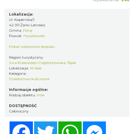
Lokalizacja:
Ul. Kopernika/1
42-311 Żarki-Letnisko
Gmina:
Poraj
Powiat:
myszkowski
Pokaż wskazówki dojazdu
Region turystyczny:
Jura Krakowsko-Częstochowska, Śląsk
Lokalizacja:
W lesie
Kategoria:
Dziedzictwo kulturowe
Informacje ogólne:
Rodzaj obiektu:
Inne
DOSTĘPNOŚĆ
Całoroczny
Facebook
Twitter
WhatsApp
Messenger