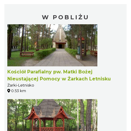
W POBLIŻU
Kościół Parafialny pw. Matki Bożej
Nieustającej Pomocy w Żarkach Letnisku
Żarki-Letnisko
0.53 km