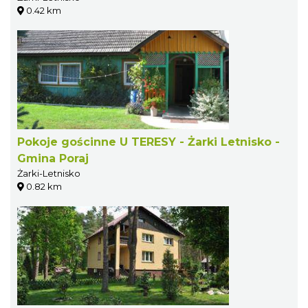
0.42 km
Pokoje gościnne U TERESY - Żarki Letnisko -
Gmina Poraj
Żarki-Letnisko
0.82 km