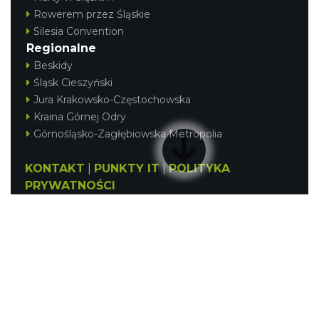
Rowerem przez Śląskie
Silesia Convention
Regionalne
Beskidy
Śląsk Cieszyński
Jura Krakowsko-Częstochowska
Kraina Górnej Odry
Górnośląsko-Zagłębiowska Metropolia
KONTAKT
|
PUNKTY IT
|
POLITYKA
PRYWATNOŚCI