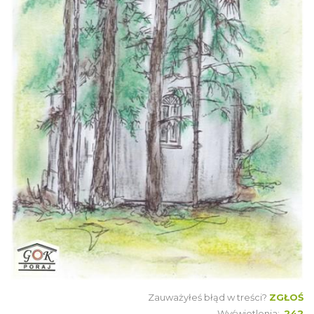
Zauważyłeś błąd w treści?
ZGŁOŚ
Wyświetlenia:
242