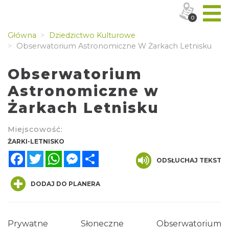
0
Główna
Dziedzictwo Kulturowe
Obserwatorium Astronomiczne W Żarkach Letnisku
Obserwatorium
Astronomiczne w
Żarkach Letnisku
Miejscowość:
ŻARKI-LETNISKO
Facebook
Twitter
WhatsApp
Messenger
Share
ODSŁUCHAJ TEKST
DODAJ DO PLANERA
Prywatne Słoneczne Obserwatorium