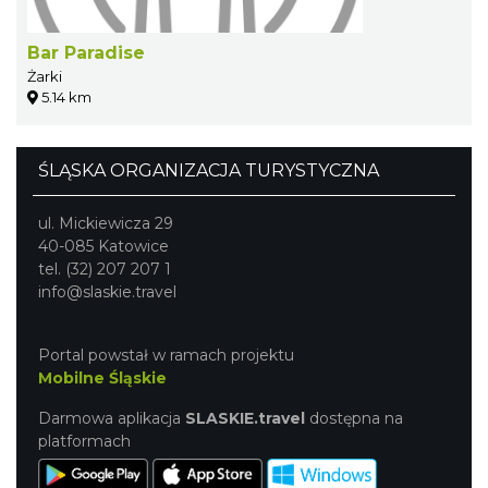
Bar Paradise
Żarki
5.14 km
ŚLĄSKA ORGANIZACJA TURYSTYCZNA
ul. Mickiewicza 29
40-085 Katowice
tel. (32) 207 207 1
info@slaskie.travel
Portal powstał w ramach projektu
Mobilne Śląskie
Darmowa aplikacja
SLASKIE.travel
dostępna na
platformach