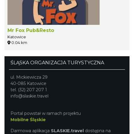
Mr Fox Pub&Resto
Katowice
0.04 km
ŚLĄSKA ORGANIZACJA TURYSTYCZNA
ul. Mickiewicza 29
40-085 Katowice
tel. (32) 207 207 1
info@slaskie.travel
Portal powstał w ramach projektu
Mobilne Śląskie
Darmowa aplikacja
SLASKIE.travel
dostępna na