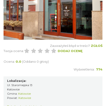
Zauważyłeś błąd w treści?
ZGŁOŚ
Twoja ocena:
DODAJ OCENĘ
Ocena:
0.0
(Oddano 0 głosy)
Wyświetlenia:
774
Lokalizacja:
Ul. Staromiejska 13
Katowice
Gmina:
Katowice
Powiat:
Katowice