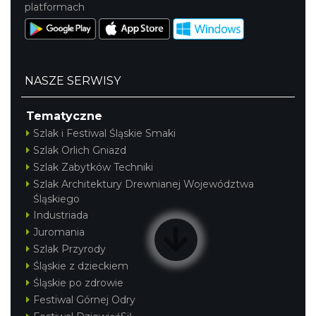
platformach
NASZE SERWISY
Tematyczne
Szlak i Festiwal Śląskie Smaki
Szlak Orlich Gniazd
Szlak Zabytków Techniki
Szlak Architektury Drewnianej Województwa
Śląskiego
Industriada
Juromania
Szlak Przyrody
Śląskie z dzieckiem
Śląskie po zdrowie
Festiwal Górnej Odry