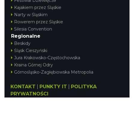
Festiwal DziewięćSił
Kajakiem przez Śląskie
Narty w Śląskim
Rowerem przez Śląskie
Silesia Convention
Regionalne
Beskidy
Śląsk Cieszyński
Jura Krakowsko-Częstochowska
Kraina Górnej Odry
Górnośląsko-Zagłębiowska Metropolia
KONTAKT
|
PUNKTY IT
|
POLITYKA
PRYWATNOŚCI