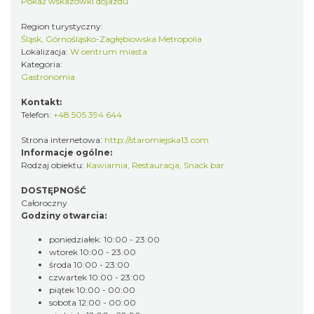
Pokaż wskazówki dojazdu
Region turystyczny:
Śląsk, Górnośląsko-Zagłębiowska Metropolia
Lokalizacja:
W centrum miasta
Kategoria:
Gastronomia
Kontakt:
Telefon:
+48 505 394 644
Strona internetowa:
http://staromiejska13.com
Informacje ogólne:
Rodzaj obiektu:
Kawiarnia
,
Restauracja
,
Snack bar
DOSTĘPNOŚĆ
Całoroczny
Godziny otwarcia:
poniedziałek: 10:00 - 23:00
wtorek 10:00 - 23:00
środa 10:00 - 23:00
czwartek 10:00 - 23:00
piątek 10:00 - 00:00
sobota 12:00 - 00:00