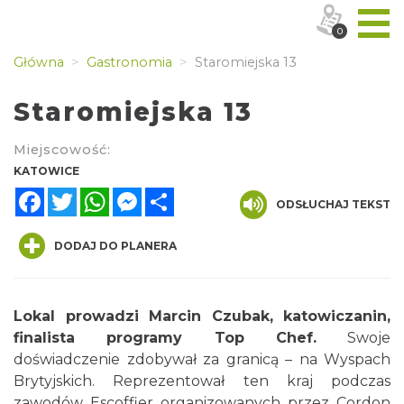
0
Główna
Gastronomia
Staromiejska 13
Staromiejska 13
Miejscowość:
KATOWICE
Facebook
Twitter
WhatsApp
Messenger
Share
ODSŁUCHAJ TEKST
DODAJ DO PLANERA
Lokal prowadzi Marcin Czubak, katowiczanin,
finalista programy Top Chef.
Swoje
doświadczenie zdobywał za granicą – na Wyspach
Brytyjskich. Reprezentował ten kraj podczas
zawodów Escoffier organizowanych przez Cordon