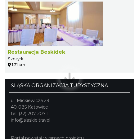
Restauracja Beskidek
Szczyrk
1.31 km
ŚLĄSKA ORGANIZACJA TURYSTYCZNA
ul. Mickiewicza 29
40-085 Katowice
tel. (32) 207 207 1
info@slaskie.travel
Portal powstał w ramach projektu