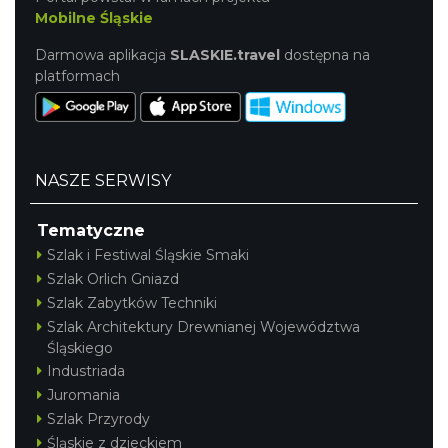
Mobilne Śląskie
Darmowa aplikacja
SLASKIE.travel
dostępna na
platformach
NASZE SERWISY
Tematyczne
Szlak i Festiwal Śląskie Smaki
Szlak Orlich Gniazd
Szlak Zabytków Techniki
Szlak Architektury Drewnianej Województwa
Śląskiego
Industriada
Juromania
Szlak Przyrody
Śląskie z dzieckiem