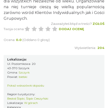
dla wszystkich niezależnie od wieku. Organizowane
na niej turnieje cieszą się wielką popularnością
zarówno wśród Klientów Indywidualnych jak i Gości
Grupowych.
Zauważyłeś błąd w treści?
ZGŁOŚ
Twoja ocena:
DODAJ OCENĘ
Ocena:
0.0
(Oddano 0 głosy)
Wyświetlenia:
204
Lokalizacja:
Ul. Poziomkowa 20
43-370 Szczyrk
Gmina:
Szczyrk
Powiat:
bielski
Pokaż wskazówki dojazdu
Region turystyczny:
Beskid Śląski, Śląsk Cieszyński
Lokalizacja:
W górach
Kategoria: