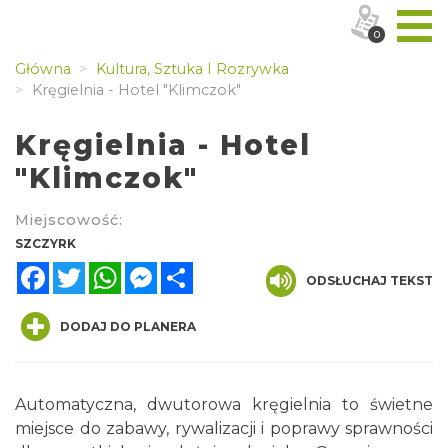
0
Główna
Kultura, Sztuka I Rozrywka
Kręgielnia - Hotel "Klimczok"
Kręgielnia - Hotel
"Klimczok"
Miejscowość:
SZCZYRK
Facebook
Twitter
WhatsApp
Messenger
Share
ODSŁUCHAJ TEKST
DODAJ DO PLANERA
Automatyczna, dwutorowa kręgielnia to świetne
miejsce do zabawy, rywalizacji i poprawy sprawności