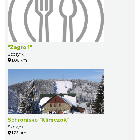
"Zagroń"
Szczyrk
1.06 km
Schronisko "Klimczok"
Szczyrk
1.23 km