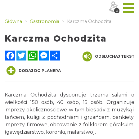
0
Główna
Gastronomia
Karczma Ochodzita
Karczma Ochodzita
Facebook
Twitter
WhatsApp
Messenger
Share
ODSŁUCHAJ TEKST
DODAJ DO PLANERA
Karczma Ochodzita dysponuje trzema salami o
wielkości 150 osób, 40 osób, 15 osób. Organizuje
imprezy okolicznościowe w tym biesiady z muzyką i
tańcem, kuligi z pochodniami i grzańcem, bankiety,
imprezy firmowe, obcowanie z folklorem góralskim,
(gawędziarstwo, koronki, malarstwo).