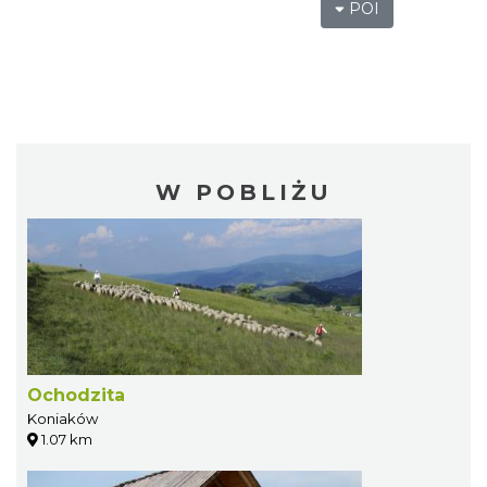
POI
W POBLIŻU
Ochodzita
Koniaków
1.07 km