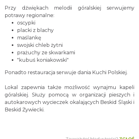
Przy dźwiękach melodii góralskiej serwujemy
potrawy regionalne:
oscypki
placki z blachy
maślankę
swojski chleb żytni
prażuchy ze skwarkami
"kubuś koniakowski"
Ponadto restauracja serwuje dania Kuchi Polskiej.
Lokal zapewnia także możliwość wynajmu kapeli
góralskiej. Służy pomocą w organizacji pieszych i
autokarowych wycieczek okalających Beskid Śląski i
Beskid Żywiecki.
Zauważyłeś błąd w treści?
ZGŁOŚ