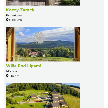
Koczy Zamek
Koniaków
0.68 km
Willa Pod Lipami
Istebna
1.16 km