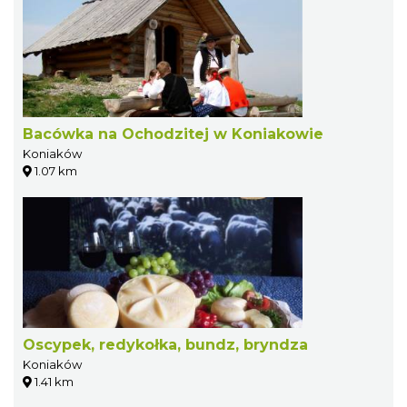
Bacówka na Ochodzitej w Koniakowie
Koniaków
1.07 km
Oscypek, redykołka, bundz, bryndza
Koniaków
1.41 km