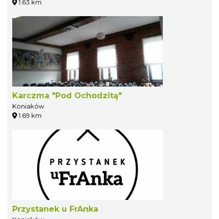
1.63 km
Karczma "Pod Ochodzitą"
Koniaków
1.69 km
Przystanek u FrAnka