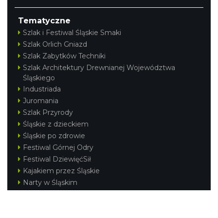
Tematyczne
Szlak i Festiwal Śląskie Smaki
Szlak Orlich Gniazd
Szlak Zabytków Techniki
Szlak Architektury Drewnianej Województwa
Śląskiego
Industriada
Juromania
Szlak Przyrody
Śląskie z dzieckiem
Śląskie po zdrowie
Festiwal Górnej Odry
Festiwal DziewięćSił
Kajakiem przez Śląskie
Narty w Śląskim
Rowerem przez Śląskie
Silesia Convention
Regionalne