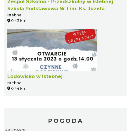
Zespół Szkolno - Przedszkolny w Istebnej
Szkoła Podstawowa Nr 1 im. Ks. Józefa
Istebna
Londzina
0.43 km
Lodowisko w Istebnej
Istebna
0.44 km
POGODA
Katowice