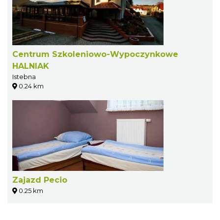
Centrum Szkoleniowo-Wypoczynkowe
HALNIAK
Istebna
0.24 km
Zajazd Pecio
0.25 km