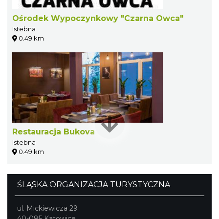
Ośrodek Wypoczynkowy "Czarna Owca"
Istebna
0.49 km
Restauracja Bukova
Istebna
0.49 km
ŚLĄSKA ORGANIZACJA TURYSTYCZNA
ul. Mickiewicza 29
40-085 Katowice