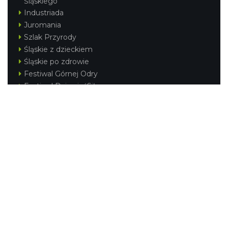
Śląskiego
Industriada
Juromania
Szlak Przyrody
Śląskie z dzieckiem
Śląskie po zdrowie
Festiwal Górnej Odry
Festiwal DziewięćSił
Kajakiem przez Śląskie
Narty w Śląskim
Rowerem przez Śląskie
Silesia Convention
Regionalne
Beskidy
Śląsk Cieszyński
Jura Krakowsko-Częstochowska
Kraina Górnej Odry
Górnośląsko-Zagłębiowska Metropolia