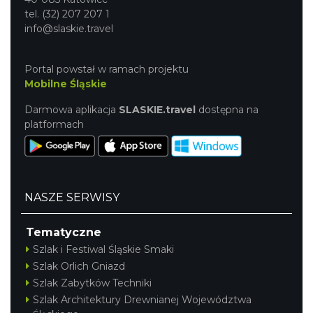
tel. (32) 207 207 1
info@slaskie.travel
Portal powstał w ramach projektu
Mobilne Śląskie
Darmowa aplikacja
SLASKIE.travel
dostępna na
platformach
NASZE SERWISY
Tematyczne
Szlak i Festiwal Śląskie Smaki
Szlak Orlich Gniazd
Szlak Zabytków Techniki
Szlak Architektury Drewnianej Województwa