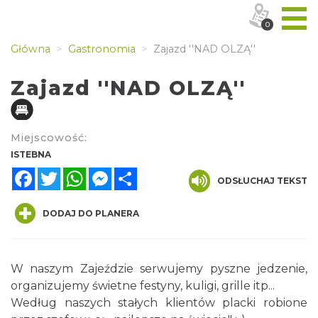
0
Główna
Gastronomia
Zajazd ''NAD OLZĄ''
Zajazd ''NAD OLZĄ''
Miejscowość:
ISTEBNA
Facebook
Twitter
WhatsApp
Messenger
Share
ODSŁUCHAJ TEKST
DODAJ DO PLANERA
W naszym Zajeździe serwujemy pyszne jedzenie,
organizujemy świetne festyny, kuligi, grille itp...
Według naszych stałych klientów placki robione