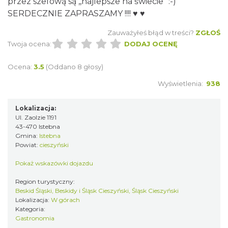
przez szefową są ,,najlepsze na świecie" :-)
SERDECZNIE ZAPRASZAMY !!!! ♥ ♥
Zauważyłeś błąd w treści?
ZGŁOŚ
Twoja ocena:
DODAJ OCENĘ
Ocena:
3.5
(Oddano 8 głosy)
Wyświetlenia:
938
Lokalizacja:
Ul. Zaolzie 1191
43-470 Istebna
Gmina:
Istebna
Powiat:
cieszyński
Pokaż wskazówki dojazdu
Region turystyczny:
Beskid Śląski, Beskidy i Śląsk Cieszyński, Śląsk Cieszyński
Lokalizacja:
W górach
Kategoria:
Gastronomia