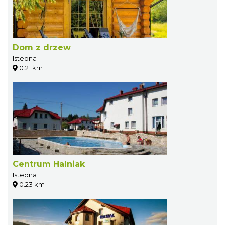
Dom z drzew
Istebna
0.21 km
Centrum Halniak
Istebna
0.23 km