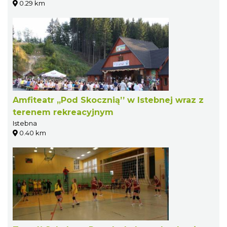
0.29 km
Amfiteatr „Pod Skocznią’’ w Istebnej wraz z
terenem rekreacyjnym
Istebna
0.40 km