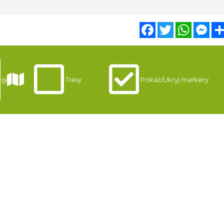
Facebook
Twitter
WhatsA
Mes
gi
Trasy
Pokaż/Ukryj markery