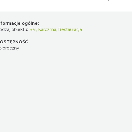
nformacje ogólne:
odzaj obiektu:
Bar
,
Karczma
,
Restauracja
OSTĘPNOŚĆ
ałoroczny