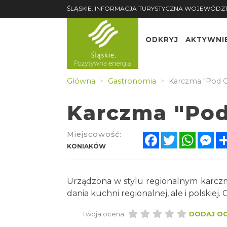
ŚLĄSKIE. INFORMACJA TURYSTYCZNA WOJEWÓDZ
ODKRYJ
AKTYWNI
Główna
Gastronomia
Karczma "Pod O
Karczma "Pod
Miejscowość:
Facebook
Twitter
Whats
Me
KONIAKÓW
Urządzona w stylu regionalnym karcz
dania kuchni regionalnej, ale i polskie
Twoja ocena:
DODAJ O