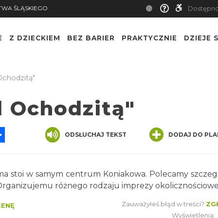
TWA ŚLĄSKIEGO
Dostępn
E
Z DZIECKIEM
BEZ BARIER
PRAKTYCZNIE
DZIEJE S
chodzitą"
 Ochodzitą"
App
ssenger
Share
ODSŁUCHAJ TEKST
DODAJ DO PLA
ma stoi w samym centrum Koniakowa. Polecamy szczeg
j. Organizujemu różnego rodzaju imprezy okolicznościowe
Zauważyłeś błąd w treści?
ZG
CENĘ
Wyświetlenia: