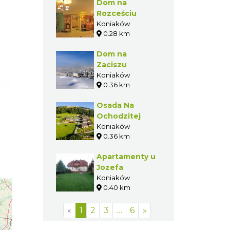
Dom na
Rozceściu
Koniaków
0.28 km
Dom na
Zaciszu
Koniaków
0.36 km
Osada Na
Ochodzitej
Koniaków
0.36 km
Apartamenty u
Jozefa
Koniaków
0.40 km
«
1
2
3
…
6
»