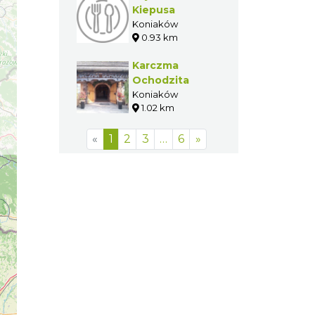
Kiepusa
Koniaków
0.93 km
Karczma
Ochodzita
Koniaków
1.02 km
«
1
2
3
…
6
»