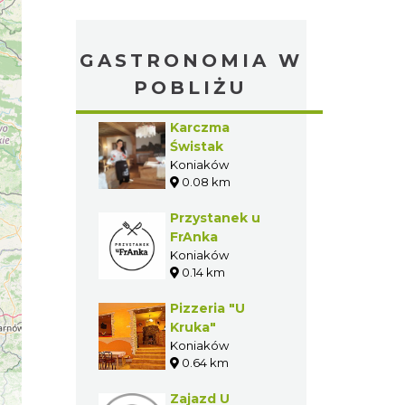
GASTRONOMIA W
POBLIŻU
Karczma
Świstak
Koniaków
0.08 km
Przystanek u
FrAnka
Koniaków
0.14 km
Pizzeria "U
Kruka"
Koniaków
0.64 km
Zajazd U