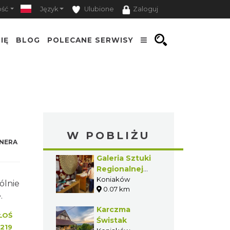
ość
Język
Ulubione
Zaloguj
IĘ
BLOG
POLECANE SERWISY
W POBLIŻU
NERA
Galeria Sztuki
Regionalnej
Tadeusza
Koniaków
ólnie
0.07 km
Ruckiego
.
Karczma
ŁOŚ
Świstak
219