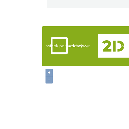
Widok pełnoekranowy:
Atrakcje
Nocle
+
−