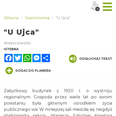
0
Główna
Gastronomia
"U Ujca"
"U Ujca"
Miejscowość:
ISTEBNA
Facebook
Twitter
WhatsApp
Messenger
Share
ODSŁUCHAJ TEKST
DODAJ DO PLANERA
Zabytkowy budynek z 1920 r. o wystroju
regionalnym. Gospoda przez wiele lat po swoim
powstaniu była głównym ośrodkiem życia
publicznego wsi. W mniejszej sali mieściła się niegdyś
istebniańska sekcja „Macierzy Szkolnej Księstwa