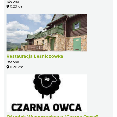
Istebna
0.23 km
Restauracja Leśniczówka
Istebna
0.26 km
Ośrodek Wypoczynkowy "Czarna Owca"