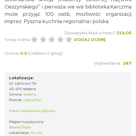
Cieszyńskiego” i pierwsza we wsi biblioteka.Karczma
może przyjąć 100 osób, możliwość organizacji
imprez. Pyszna kuchnia regionalna i polska.
Zauważyłeś błąd w treści?
ZGŁOŚ
Twoja ocena:
DODAJ OCENĘ
Ocena:
0.0
(Oddano 0 głosy)
Wyświetlenia:
287
Lokalizacja:
Ul. Centrum 76
43-470 Istebna
Gmina:
Istebna
Powiat:
cieszyński
Pokaż wskazówki dojazdu
Region turystyczny:
Beskid Śląski
Lokalizacja:
Na wsi