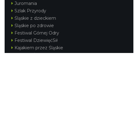
Juromania
Szlak Przyrody
Śląskie z dzieckiem
Śląskie po zdrowie
Festiwal Górnej Odry
Festiwal DziewięćSił
Kajakiem przez Śląskie
Narty w Śląskim
Rowerem przez Śląskie
Silesia Convention
Regionalne
Beskidy
Śląsk Cieszyński
Jura Krakowsko-Częstochowska
Kraina Górnej Odry
Górnośląsko-Zagłębiowska Metropolia
KONTAKT
|
PUNKTY IT
|
POLITYKA
PRYWATNOŚCI