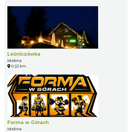
Leśniczówka
Istebna
0.22 km
Forma w Górach
Istebna