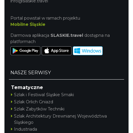
info@slaskie.travel
Portal powstał w ramach projektu
Mobilne Śląskie
Darmowa aplikacja
SLASKIE.travel
dostępna na
platformach
NASZE SERWISY
Tematyczne
Szlak i Festiwal Śląskie Smaki
Szlak Orlich Gniazd
Szlak Zabytków Techniki
Szlak Architektury Drewnianej Województwa
Śląskiego
Industriada