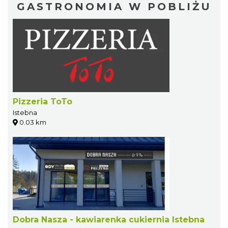
GASTRONOMIA W POBLIŻU
Pizzeria ToTo
Istebna
0.03 km
Dobra Nasza - kawiarenka cukiernia Istebna