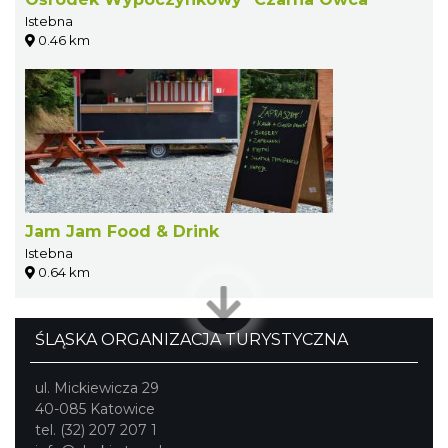
Istebna
0.46 km
Jam Jam Food & Drink
Istebna
0.64 km
ŚLĄSKA ORGANIZACJA TURYSTYCZNA
ul. Mickiewicza 29
40-085 Katowice
tel. (32) 207 207 1