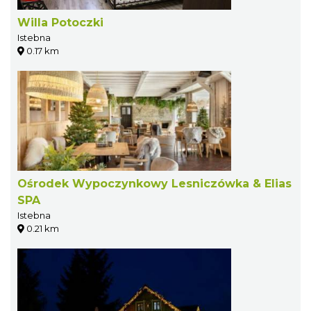
Willa Potoczki
Istebna
0.17 km
Ośrodek Wypoczynkowy Lesniczówka & Elias
SPA
Istebna
0.21 km