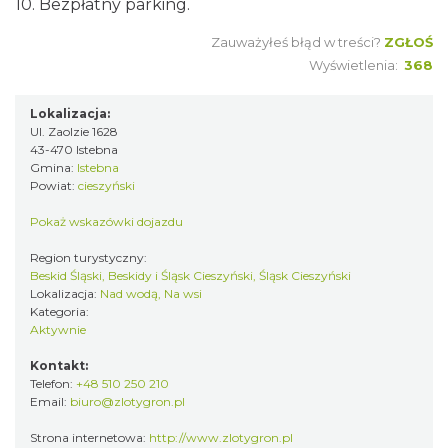
10. Bezpłatny parking.
Zauważyłeś błąd w treści?
ZGŁOŚ
Wyświetlenia:
368
Lokalizacja:
Ul. Zaolzie 1628
43-470 Istebna
Gmina:
Istebna
Powiat:
cieszyński
Pokaż wskazówki dojazdu
Region turystyczny:
Beskid Śląski, Beskidy i Śląsk Cieszyński, Śląsk Cieszyński
Lokalizacja:
Nad wodą, Na wsi
Kategoria:
Aktywnie
Kontakt:
Telefon:
+48 510 250 210
Email:
biuro@zlotygron.pl
Strona internetowa:
http://www.zlotygron.pl