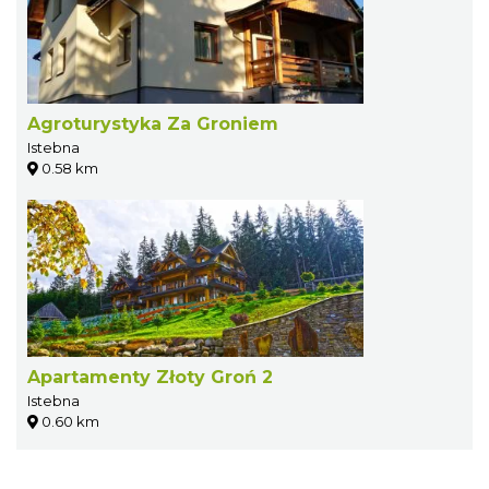
Agroturystyka Za Groniem
Istebna
0.58 km
Apartamenty Złoty Groń 2
Istebna
0.60 km