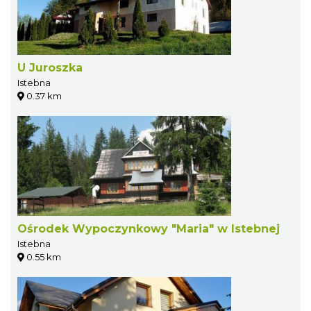
U Juroszka
Istebna
0.37 km
Ośrodek Wypoczynkowy "Maria" w Istebnej
Istebna
0.55 km