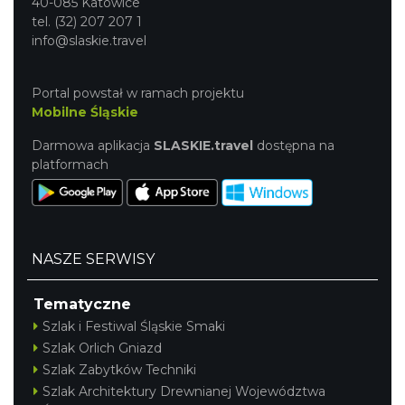
40-085 Katowice
tel. (32) 207 207 1
info@slaskie.travel
Portal powstał w ramach projektu
Mobilne Śląskie
Darmowa aplikacja
SLASKIE.travel
dostępna na
platformach
NASZE SERWISY
Tematyczne
Szlak i Festiwal Śląskie Smaki
Szlak Orlich Gniazd
Szlak Zabytków Techniki
Szlak Architektury Drewnianej Województwa