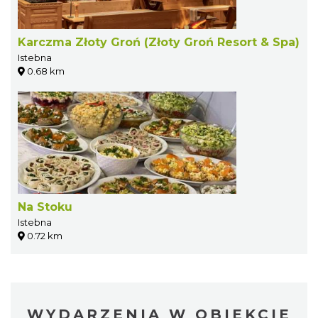
Karczma Złoty Groń (Złoty Groń Resort & Spa)
Istebna
0.68 km
Na Stoku
Istebna
0.72 km
WYDARZENIA W OBIEKCIE