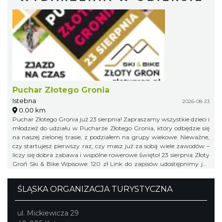
Puchar Złotego Gronia
Istebna
2026-08-23
0.00 km
Puchar Złotego Gronia już 23 sierpnia! Zapraszamy wszystkie dzieci i
młodzież do udziału w Pucharze Złotego Gronia, który odbędzie się
na naszej zielonej trasie, z podziałem na grupy wiekowe. Nieważne,
czy startujesz pierwszy raz, czy masz już za sobą wiele zawodów –
liczy się dobra zabawa i wspólne rowerowe święto! 23 sierpnia Złoty
Groń Ski & Bike Wpisowe: 120 zł Link do zapisów udostępnimy już
niebawem, więc obserwujcie profil organizatora, żeby niczego nie
przegapić!
ŚLĄSKA ORGANIZACJA TURYSTYCZNA
ul. Mickiewicza 29