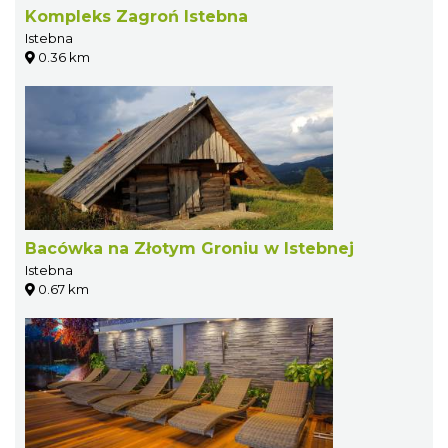
Kompleks Zagroń Istebna
Istebna
0.36 km
Bacówka na Złotym Groniu w Istebnej
Istebna
0.67 km