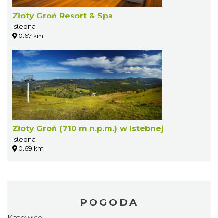
Złoty Groń Resort & Spa
Istebna
0.67 km
Złoty Groń (710 m n.p.m.) w Istebnej
Istebna
0.69 km
POGODA
Katowice