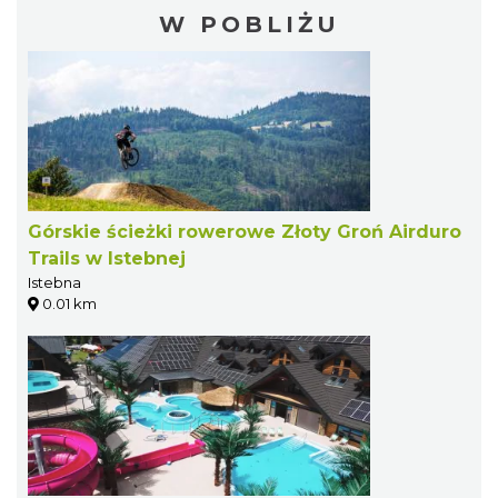
W POBLIŻU
Górskie ścieżki rowerowe Złoty Groń Airduro
Trails w Istebnej
Istebna
0.01 km