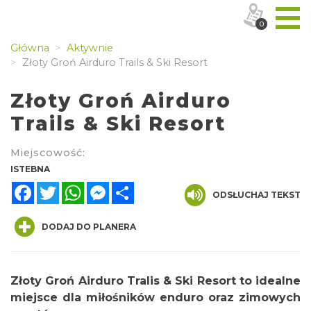
0
Główna
Aktywnie
Złoty Groń Airduro Trails & Ski Resort
Złoty Groń Airduro
Trails & Ski Resort
Miejscowość:
ISTEBNA
Facebook
Twitter
WhatsApp
Messenger
Share
ODSŁUCHAJ TEKST
DODAJ DO PLANERA
Złoty Groń Airduro Tralis & Ski Resort to idealne
miejsce dla miłośników enduro oraz zimowych