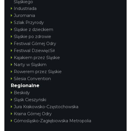
Śląskiego
Industriada
Juromania
Szlak Przyrody
Śląskie z dzieckiem
Śląskie po zdrowie
Festiwal Górnej Odry
Festiwal DziewięćSił
Kajakiem przez Śląskie
Narty w Śląskim
Rowerem przez Śląskie
Silesia Convention
Regionalne
Beskidy
Śląsk Cieszyński
Jura Krakowsko-Częstochowska
Kraina Górnej Odry
Górnośląsko-Zagłębiowska Metropolia