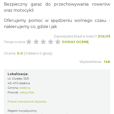
Bezpieczny garaż do przechowywania rowerów
oraz motocykli
Oferujemy pomoc w spędzeniu wolnego czasu -
nakierujemy co, gdzie i jak
Zauważyłeś błąd w treści?
ZGŁOŚ
Twoja ocena:
DODAJ OCENĘ
Ocena:
0.0
(Oddano 0 głosy)
Wyświetlenia:
146
Lokalizacja:
Ul. Dzielec 1331
43-470 Istebna
Gmina:
Istebna
Powiat:
cieszyński
Pokaż wskazówki dojazdu
Region turystyczny: