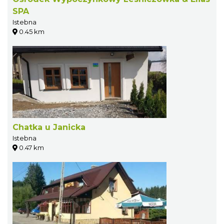
SPA
Istebna
0.45 km
Chatka u Janicka
Istebna
0.47 km