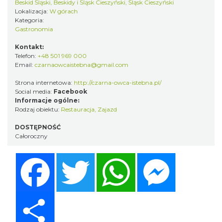
Beskid Śląski, Beskidy i Śląsk Cieszyński, Śląsk Cieszyński
Lokalizacja:
W górach
Kategoria:
Gastronomia
Kontakt:
Telefon:
+48 501 969 000
Email:
czarnaowcaistebna@gmail.com
Strona internetowa:
http://czarna-owca-istebna.pl/
Social media:
Facebook
Informacje ogólne:
Rodzaj obiektu:
Restauracja
,
Zajazd
DOSTĘPNOŚĆ
Całoroczny
Facebook
Twitter
WhatsApp
Messenger
Share