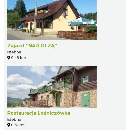
Zajazd ''NAD OLZĄ''
Istebna
0.49 km
Restauracja Leśniczówka
Istebna
0.51 km