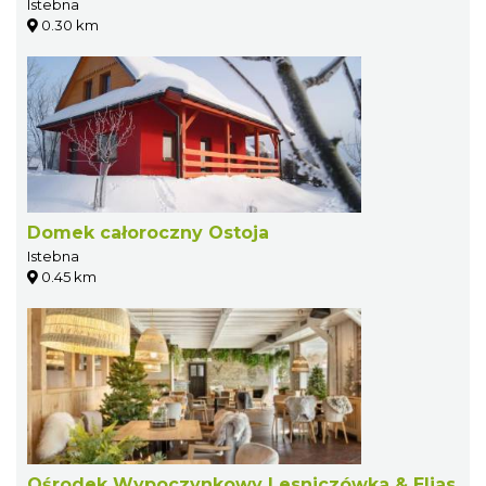
Istebna
0.30 km
Domek całoroczny Ostoja
Istebna
0.45 km
Ośrodek Wypoczynkowy Lesniczówka & Elias