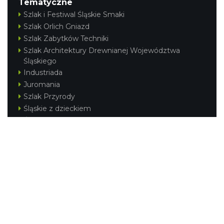
Tematyczne
Szlak i Festiwal Śląskie Smaki
Szlak Orlich Gniazd
Szlak Zabytków Techniki
Szlak Architektury Drewnianej Województwa
Śląskiego
Industriada
Juromania
Szlak Przyrody
Śląskie z dzieckiem
Śląskie po zdrowie
Festiwal Górnej Odry
Festiwal DziewięćSił
Kajakiem przez Śląskie
Narty w Śląskim
Rowerem przez Śląskie
Silesia Convention
Regionalne
Beskidy