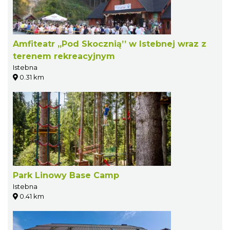
Amfiteatr „Pod Skocznią’’ w Istebnej wraz z
terenem rekreacyjnym
Istebna
0.31 km
Park Linowy Base Camp
Istebna
0.41 km