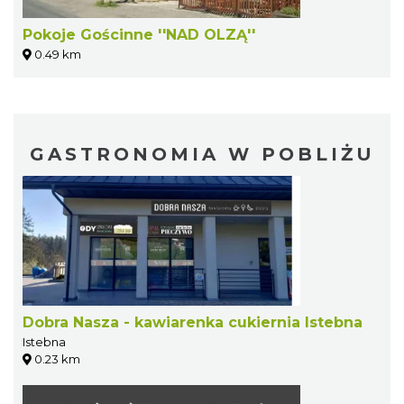
Pokoje Gościnne ''NAD OLZĄ''
0.49 km
GASTRONOMIA W POBLIŻU
Dobra Nasza - kawiarenka cukiernia Istebna
Istebna
0.23 km