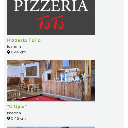
Pizzeria ToTo
Istebna
0.44 km
"U Ujca"
Istebna
0.46 km