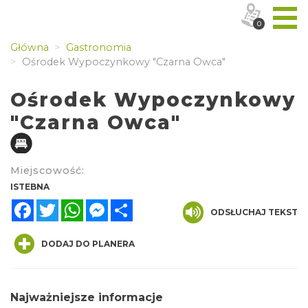
0
Główna
Gastronomia
Ośrodek Wypoczynkowy "Czarna Owca"
Ośrodek Wypoczynkowy
"Czarna Owca"
Miejscowość:
ISTEBNA
Facebook
Twitter
WhatsApp
Messenger
Share
ODSŁUCHAJ TEKST
DODAJ DO PLANERA
Najważniejsze informacje