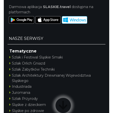
Darmowa aplikacja
SLASKIE.travel
dostępna na
platformach
NASZE SERWISY
Tematyczne
Szlak i Festiwal Śląskie Smaki
Szlak Orlich Gniazd
Szlak Zabytków Techniki
Szlak Architektury Drewnianej Województwa
Śląskiego
Industriada
Juromania
Szlak Przyrody
Śląskie z dzieckiem
Śląskie po zdrowie