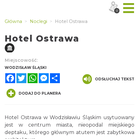
0
Główna
Noclegi
Hotel Ostrawa
Hotel Ostrawa
Miejscowość:
WODZISŁAW ŚLĄSKI
Facebook
Twitter
WhatsApp
Messenger
Share
ODSŁUCHAJ TEKST
DODAJ DO PLANERA
Hotel Ostrawa w Wodzisławiu Śląskim usytuowany
jest w centrum miasta, nieopodal miejskiego
deptaku, którego głównym atutem jest zabytkowa