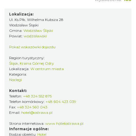
Lokalizacja:
Ul. Ks.Płk. Wilhelma Kubsza 28
Wodzisław Śląski
Gmina:
Wodzisław Śląski
Powiat:
wodzisławski
Pokaż wskazówki dojazdu
Region turystyczny:
Śląsk, Kraina Górnej Odry
Lokalizacja:
W centrum miasta
Kategoria:
Noclegi
Kontakt:
Telefon:
+48 324 552 875
Telefon komórkowy:
+48 604 423 039
Fax:
+48 324 560 043
Email:
hotel@ostrawa.pl
Strona internetowa:
www.hotelostrawa.pl
Informacje ogólne:
Rodzaj obiektu:
Hotel