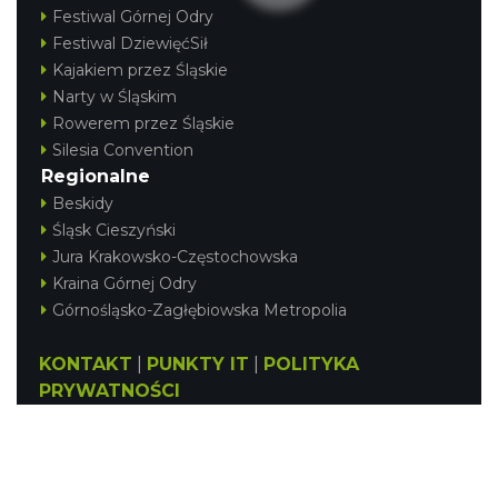
Festiwal Górnej Odry
Festiwal DziewięćSił
Kajakiem przez Śląskie
Narty w Śląskim
Rowerem przez Śląskie
Silesia Convention
Regionalne
Beskidy
Śląsk Cieszyński
Jura Krakowsko-Częstochowska
Kraina Górnej Odry
Górnośląsko-Zagłębiowska Metropolia
KONTAKT
|
PUNKTY IT
|
POLITYKA
PRYWATNOŚCI