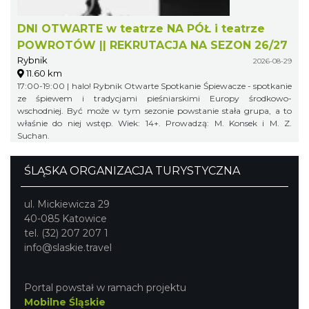
DNI OTWARTE w teatrze NA PÓŁ i teatrze
POWROTÓW || REKRUTACJA NA SEZON 26/27
Rybnik
2026-08-29
11.60 km
17:00-19:00 | halo! Rybnik Otwarte Spotkanie Śpiewacze - spotkanie
ze śpiewem i tradycjami pieśniarskimi Europy środkowo-
wschodniej. Być może w tym sezonie powstanie stała grupa, a to
właśnie do niej wstęp. Wiek: 14+. Prowadzą: M. Konsek i M. Z.
Suchan.
ŚLĄSKA ORGANIZACJA TURYSTYCZNA
ul. Mickiewicza 29
40-085 Katowice
tel. (32) 207 207 1
info@slaskie.travel
Portal powstał w ramach projektu
Mobilne Śląskie