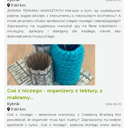
2026-09-10
11.60 km
ZMIANA TERMINU WARSZTATU! Marzysz o tym, by wydobywać
piękne, kojące dźwięki z instrumentu o niezwykłym brzmieniu? A
może po prostu chcesz spróbować czegoś nowego i odprężającego?
Zapraszamy na wyjątkowy warsztat gry na flecie indiańskim –
intuicyjny, spokojny i dostępny dla każdego, nawet bez
doświadczenia muzycznego.
Coś z niczego - organizery z tektury, z
makramy...
Rybnik
2026-08-19
11.60 km
Coś z niczego – sierpniowe warsztaty z Czesławą Brańską Kto
powiedział, że organizer musi być nudny? Zapraszamy na kolejne
spotkanie z cyklu „Coś z niczego”, podczas którego znów damy