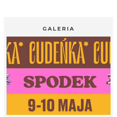
GALERIA
Silesia Memoriał Kamili Skolimowskiej
Chorzów
3.99 km
2026-08-23
Silesia Marathon 2026
Chorzów
3.99 km
2026-10-04