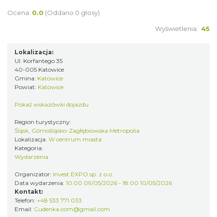
Ocena:
0.0
(Oddano 0 głosy)
Alicja Majewska & Włodzimierz Korcz &
Warsaw String Quartet - Jubileusz
Wyświetlenia:
45
Katowice
0.31 km
2026-09-18
Lokalizacja:
Ul. Korfantego 35
40-005 Katowice
Gmina:
Katowice
Powiat:
Katowice
Pokaż wskazówki dojazdu
Region turystyczny:
Śląsk, Górnośląsko-Zagłębiowska Metropolia
44. Rawa Blues Festival
Lokalizacja:
W centrum miasta
Kategoria:
Katowice
Wydarzenia
0.31 km
2026-10-03
Organizator:
Invest EXPO sp. z o.o.
Data wydarzenia:
10:00 09/05/2026 - 18:00 10/05/2026
Kontakt:
Telefon:
+48 533 771 033
Email:
Cudenka.com@gmail.com