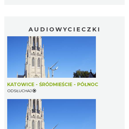
AUDIOWYCIECZKI
Fajer Festiwal 2026
Chorzów
3.99 km
2026-08-28
KATOWICE - ŚRÓDMIEŚCIE - PÓŁNOC
ODSŁUCHAJ
Dzień Kartofla w chorzowskim skansenie
Chorzów
4.42 km
2026-09-20