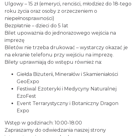
Ulgowy – 15 zł (emeryci, renciści, młodzież do 18-tego
0.09 km
2026-12-11
roku życia oraz osoby z orzeczeniem o
niepełnosprawności)
Bezpłatnie – dzieci do 5 lat
Bilet upoważnia do jednorazowego wejścia na
imprezę
Biletów nie trzeba drukować – wystarczy okazać je
na ekranie telefonu przy wejściu na imprezę.
Bilety uprawniają do wstępu również na:
LORD OF THE DANCE 2026
Katowice
Giełda Biżuterii, Minerałów i Skamieniałości
0.09 km
2026-12-11
GeoExpo
Festiwal Ezoteryki i Medycyny Naturalnej
EzoFest
Event Terrarystyczny i Botaniczny Dragon
Expo
Wstęp w godzinach: 10:00-18:00
Zapraszamy do odwiedzania naszej strony
Poland Bachaturo Festiwal