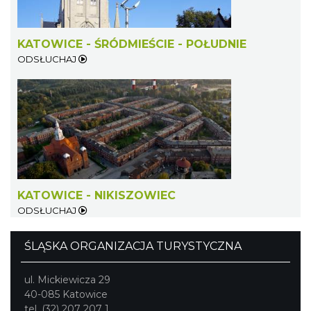
KATOWICE - ŚRÓDMIEŚCIE - POŁUDNIE
ODSŁUCHAJ
O zbożach, chlebie i ziołach
Chorzów
4.42 km
2026-08-23
KATOWICE - NIKISZOWIEC
ODSŁUCHAJ
ŚLĄSKA ORGANIZACJA TURYSTYCZNA
ul. Mickiewicza 29
Śląsko Wilijo
40-085 Katowice
Chorzów
tel. (32) 207 207 1