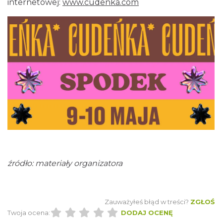
internetowej:
www.cudenka.com
Katowice
0.15 km
2026-08-14
17th WORLD BRIDGE SERIES – Katowice
2026
Katowice
0.15 km
2026-08-20
źródło: materiały organizatora
Zauważyłeś błąd w treści?
ZGŁOŚ
Twoja ocena:
DODAJ OCENĘ