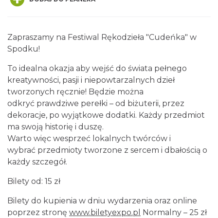
Zapraszamy na Festiwal Rękodzieła "Cudeńka" w
Spodku!
To idealna okazja aby wejść do świata pełnego
Myslovitz - Sentymentalny powrót do lat
kreatywności, pasji i niepowtarzalnych dzieł
2000
tworzonych ręcznie! Będzie można
Katowice
0.00 km
2026-11-15
odkryć prawdziwe perełki – od biżuterii, przez
dekoracje, po wyjątkowe dodatki. Każdy przedmiot
ma swoją historię i duszę.
Warto więc wesprzeć lokalnych twórców i
wybrać przedmioty tworzone z sercem i dbałością o
każdy szczegół.
Bilety od: 15 zł
LORD OF THE DANCE - 30th Anniversary
Bilety do kupienia w dniu wydarzenia oraz online
Tour
poprzez stronę
www.biletyexpo.pl
Normalny – 25 zł
Katowice