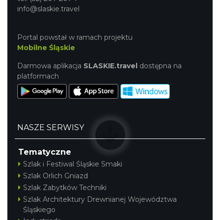
4.42 km
2026-12-13
info@slaskie.travel
Portal powstał w ramach projektu
Mobilne Śląskie
Darmowa aplikacja
SLASKIE.travel
dostępna na
platformach
Wystawa prof. Włodzimierza
Kwiatkowskiego w Tichauer Art Gallery
Tychy
NASZE SERWISY
13.75 km
2026-07-31
Tematyczne
Szlak i Festiwal Śląskie Smaki
Szlak Orlich Gniazd
Szlak Zabytków Techniki
Szlak Architektury Drewnianej Województwa
Śląskiego