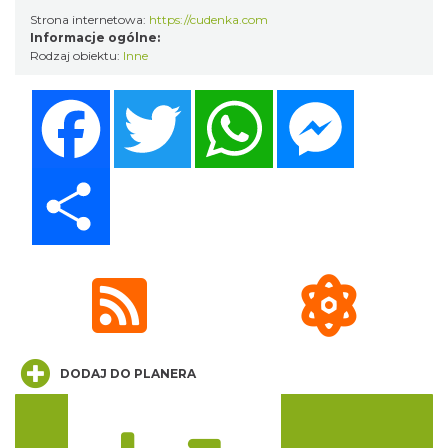
Strona internetowa:
https://cudenka.com
Informacje ogólne:
Rodzaj obiektu:
Inne
Henryk Miśkiewicz – 75 lat Mistrza i Goście
Katowice
Facebook
Twitter
WhatsApp
Messenger
0.31 km
2026-10-18
Share
CO, GDZIE, KIEDY W KATOWICACH 3-
9.08.2026
Katowice
0.79 km
2026-08-03
DODAJ DO PLANERA