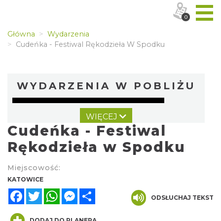
0
Główna
Wydarzenia
Cudeńka - Festiwal Rękodzieła W Spodku
WYDARZENIA W POBLIŻU
WIĘCEJ
Cudeńka - Festiwal
Rękodzieła w Spodku
Miejscowość:
Kult – Pomarańczowa Trasa 2026
KATOWICE
Katowice
Facebook
Twitter
WhatsApp
Messenger
Share
0.00 km
ODSŁUCHAJ TEKST
2026-11-14
DODAJ DO PLANERA