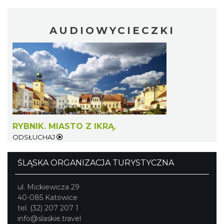
AUDIOWYCIECZKI
Święto Ziół w pszczyńskim skansenie
Pszczyna
28.63 km
2026-08-15
RYBNIK. MIASTO Z IKRĄ.
ODSŁUCHAJ
ŚLĄSKA ORGANIZACJA TURYSTYCZNA
ul. Mickiewicza 29
40-085 Katowice
tel. (32) 207 207 1
info@slaskie.travel