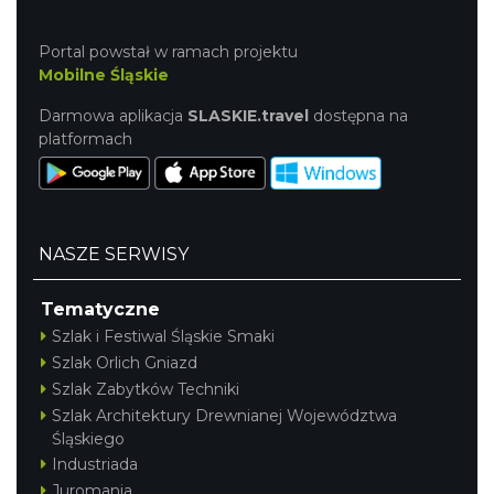
Portal powstał w ramach projektu
Mobilne Śląskie
Darmowa aplikacja
SLASKIE.travel
dostępna na
platformach
NASZE SERWISY
Tematyczne
Szlak i Festiwal Śląskie Smaki
Szlak Orlich Gniazd
Szlak Zabytków Techniki
Szlak Architektury Drewnianej Województwa
Śląskiego
Industriada
Juromania