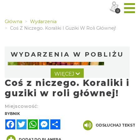
0
Główna
Wydarzenia
Coś Z Niczego. Koraliki I Guziki W Roli Głównej!
WYDARZENIA W POBLIŻU
WIĘCEJ
Coś z niczego. Koraliki i
guziki w roli głównej!
Miejscowość:
Warsztat gry na flecie indiańskim –
RYBNIK
pierwsze kroki w świecie melodii
Facebook
Twitter
WhatsApp
Messenger
Share
ODSŁUCHAJ TEKST
Rybnik
0.00 km
2026-09-10
DODAJ DO PLANERA