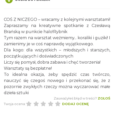
COŚ Z NICZEGO – wracamy z kolejnymi warsztatami!
Zapraszamy na kreatywne spotkanie z Czesławą
Brańską w punkcie halo!Rybnik
Tym razem na warsztat weźmiemy... koraliki i guziki! I
Spotkanie miłośników numizmatów
zamienimy je w coś naprawdę wyjątkowego.
Rybnik
Dla kogo: dla wszystkich – młodszych i starszych,
0.00 km
2026-08-08
początkujących i doświadczonych
Liczy się pomysł, dobra zabawa i chęć tworzenia!
Warsztaty są bezpłatne!
To idealna okazja, żeby spędzić czas twórczo,
nauczyć się czegoś nowego i przekonać się, że z
pozornie zwykłych rzeczy można wyczarować małe
dzieła sztuki
Zauważyłeś błąd w treści?
ZGŁOŚ
Wakacyjne Warsztaty Malarskie "Rybnik -
Twoja ocena:
DODAJ OCENĘ
miasto zieleni"
Rybnik