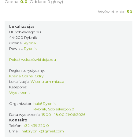
Ocena:
0.0
(Oddano 0 głosy)
0.00 km
2026-08-22
Wyświetlenia:
50
Lokalizacja:
Ul. Sobieskiego 20
44-200 Rybnik
Gmina:
Rybnik
Powiat:
Rybnik
Pokaż wskazówki dojazdu
Coś z niczego - organizery z tektury, z
makramy...
Region turystyczny:
Kraina Górnej Odry
Rybnik
Lokalizacja:
W centrum miasta
0.00 km
2026-08-19
Kategoria:
Wydarzenia
Organizator:
halo! Rybnik
Rybnik, Sobieskiego 20
Data wydarzenia:
15:00 - 18:00 21/06/2026
Kontakt:
Telefon:
+32 439 220 0
Email:
halorybnik@gmail.com