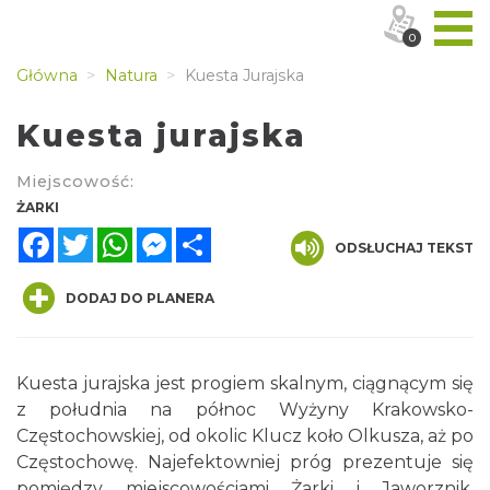
0
Główna
Natura
Kuesta Jurajska
Kuesta jurajska
Miejscowość:
ŻARKI
Facebook
Twitter
WhatsApp
Messenger
Share
ODSŁUCHAJ TEKST
DODAJ DO PLANERA
Kuesta jurajska jest progiem skalnym, ciągnącym się
z południa na północ Wyżyny Krakowsko-
Częstochowskiej, od okolic Klucz koło Olkusza, aż po
Częstochowę. Najefektowniej próg prezentuje się
pomiędzy miejscowościami Żarki i Jaworznik.