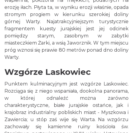
wapienna, położona na miękkich, podatnych na
erozję iłach. Płyta ta, w wyniku erozji właśnie, opada
stromym progiem w kierunku szerokiej doliny
górnej Warty. Najatrakcyjniejszym turystycznie
fragmentem kuesty jurajskiej jest jej odcinek
pomiędzy starym, zasobnym w zabytki
miasteczkiem Żarki, a wsią Jaworznik. W tym miejscu
próg wznosi się prawie 80 metrów ponad dno doliny
Warty.
Wzgórze Laskowiec
Punktem kulminacyjnym jest wzgórze Laskowiec.
Rozciąga się z niego wspaniała, dookolna panorama,
w której odnaleźć można zarówno
charakterystyczne, białe jurajskie ostańce, jak i
krajobraz industrialny pobliskich miast - Myszkowa i
Zawiercia; u stóp zaś wije się Warta. Na wzgórzu
zachowały się kamienne ruiny kościoła św.