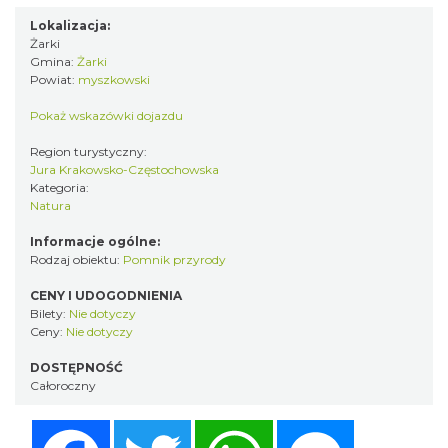
Lokalizacja:
Żarki
Gmina:
Żarki
Powiat:
myszkowski
Pokaż wskazówki dojazdu
Region turystyczny:
Jura Krakowsko-Częstochowska
Kategoria:
Natura
Informacje ogólne:
Rodzaj obiektu:
Pomnik przyrody
CENY I UDOGODNIENIA
Bilety:
Nie dotyczy
Ceny:
Nie dotyczy
DOSTĘPNOŚĆ
Całoroczny
Facebook
Twitter
WhatsApp
Messenger