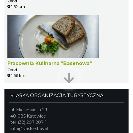
Żarki
1.62 km
Pracownia Kulinarna "Basenowa"
Żarki
1.66 km
ŚLĄSKA ORGANIZACJA TURYSTYCZNA
ul. Mickiewicza 29
40-085 Katowice
tel. (32) 207 207 1
info@slaskie.travel