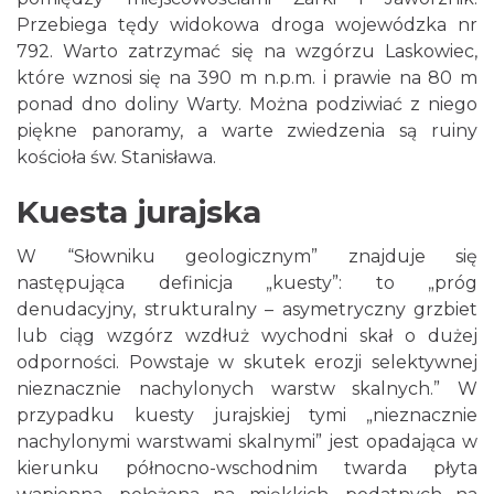
Przebiega tędy widokowa droga wojewódzka nr
792. Warto zatrzymać się na wzgórzu Laskowiec,
które wznosi się na 390 m n.p.m. i prawie na 80 m
ponad dno doliny Warty. Można podziwiać z niego
piękne panoramy, a warte zwiedzenia są ruiny
kościoła św. Stanisława.
Kuesta jurajska
W “Słowniku geologicznym” znajduje się
następująca definicja „kuesty”: to „próg
denudacyjny, strukturalny – asymetryczny grzbiet
lub ciąg wzgórz wzdłuż wychodni skał o dużej
odporności. Powstaje w skutek erozji selektywnej
nieznacznie nachylonych warstw skalnych.” W
przypadku kuesty jurajskiej tymi „nieznacznie
nachylonymi warstwami skalnymi” jest opadająca w
kierunku północno-wschodnim twarda płyta