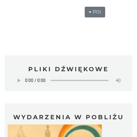
POI
PLIKI DŹWIĘKOWE
WYDARZENIA W POBLIŻU