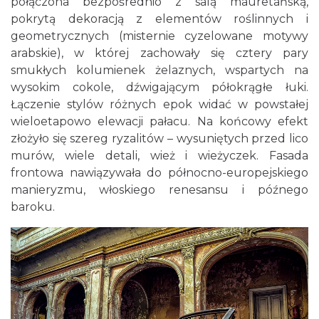
połączona bezpośrednio z salą mauretańską,
pokrytą dekoracją z elementów roślinnych i
geometrycznych (misternie cyzelowane motywy
arabskie), w której zachowały się cztery pary
smukłych kolumienek żelaznych, wspartych na
wysokim cokole, dźwigającym półokrągłe łuki.
Łączenie stylów różnych epok widać w powstałej
wieloetapowo elewacji pałacu. Na końcowy efekt
złożyło się szereg ryzalitów – wysuniętych przed lico
murów, wiele detali, wież i wieżyczek. Fasada
frontowa nawiązywała do północno-europejskiego
manieryzmu, włoskiego renesansu i późnego
baroku.