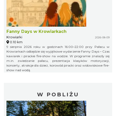
Fanny Days w Krowiarkach
Krowiarki
2026-08-09
0.10 km
9 sierpnia 2026 roku w godzinach 16:00–22:00 przy Pałacu w
Krowiarkach odbędzie się wyjątkowe wydarzenie Fanny Days – Czas
kawiarek i pirackie fire-show na wodzie. W programie znalazły się
m.in. zwiedzanie pałacu, prezentacja klasyków motoryzacji,
koncerty, atrakcje dla dzieci, korowód piracki oraz widowiskowe fire-
show nad wodą.
W POBLIŻU