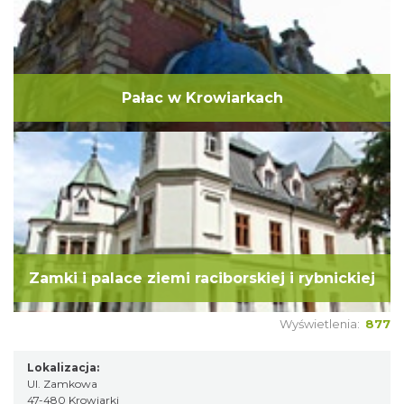
Pałac w Krowiarkach
Zamki i palace ziemi raciborskiej i rybnickiej
Wyświetlenia:
877
Lokalizacja:
Ul. Zamkowa
47-480 Krowiarki