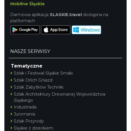
Mobilne Śląskie
Darmowa aplikacja
SLASKIE.travel
dostępna na
platformach
NASZE SERWISY
Tematyczne
Szlak i Festiwal Śląskie Smaki
Szlak Orlich Gniazd
Szlak Zabytków Techniki
Szlak Architektury Drewnianej Województwa
Śląskiego
Industriada
Juromania
Szlak Przyrody
Śląskie z dzieckiem