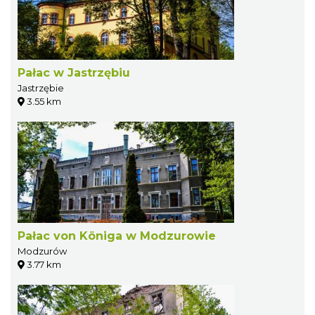
Pałac w Jastrzębiu
Jastrzębie
3.55 km
Pałac von Königa w Modzurowie
Modzurów
3.77 km