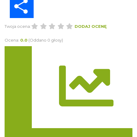
Twoja ocena:
DODAJ OCENĘ
Ocena:
0.0
(Oddano 0 głosy)
Trasa