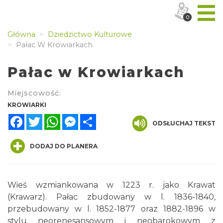
0
Główna
Dziedzictwo Kulturowe
Pałac W Krowiarkach
Pałac w Krowiarkach
Miejscowość:
KROWIARKI
Facebook
Twitter
WhatsApp
Messenger
Share
ODSŁUCHAJ TEKST
DODAJ DO PLANERA
Wieś wzmiankowana w 1223 r. jako Krawat
(Krawarz). Pałac zbudowany w l. 1836-1840,
przebudowany w l. 1852-1877 oraz 1882-1896 w
stylu neorenesansowym i neobarokowym z