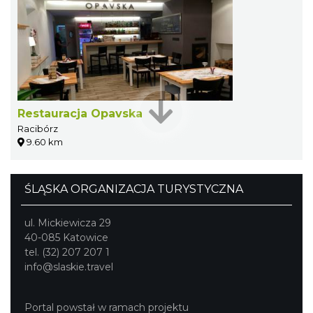
Restauracja Opavska
Racibórz
9.60 km
ŚLĄSKA ORGANIZACJA TURYSTYCZNA
ul. Mickiewicza 29
40-085 Katowice
tel. (32) 207 207 1
info@slaskie.travel
Portal powstał w ramach projektu