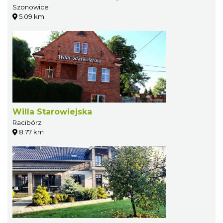
Szonowice
5.09 km
Willa Starowiejska
Racibórz
8.77 km