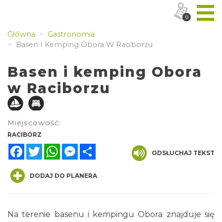
0
Główna
Gastronomia
Basen I Kemping Obora W Raciborzu
Basen i kemping Obora
w Raciborzu
Miejscowość:
RACIBÓRZ
Facebook
Twitter
WhatsApp
Messenger
Share
ODSŁUCHAJ TEKST
DODAJ DO PLANERA
Na terenie basenu i kempingu Obora znajduje się