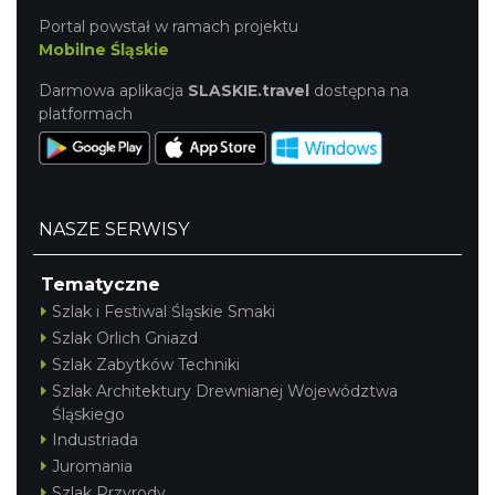
Portal powstał w ramach projektu
Mobilne Śląskie
Darmowa aplikacja
SLASKIE.travel
dostępna na
platformach
NASZE SERWISY
Tematyczne
Szlak i Festiwal Śląskie Smaki
Szlak Orlich Gniazd
Szlak Zabytków Techniki
Szlak Architektury Drewnianej Województwa
Śląskiego
Industriada
Juromania
Szlak Przyrody