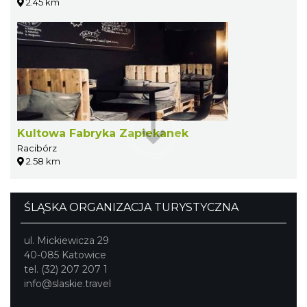
2.45 km
Kultowa Fabryka Zapiekanek
Racibórz
2.58 km
ŚLĄSKA ORGANIZACJA TURYSTYCZNA
ul. Mickiewicza 29
40-085 Katowice
tel. (32) 207 207 1
info@slaskie.travel