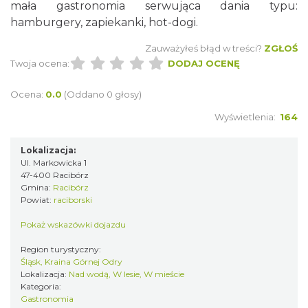
mała gastronomia serwująca dania typu:
hamburgery, zapiekanki, hot-dogi.
Zauważyłeś błąd w treści?
ZGŁOŚ
Twoja ocena:
DODAJ OCENĘ
Ocena:
0.0
(Oddano 0 głosy)
Wyświetlenia:
164
Lokalizacja:
Ul. Markowicka 1
47-400 Racibórz
Gmina:
Racibórz
Powiat:
raciborski
Pokaż wskazówki dojazdu
Region turystyczny:
Śląsk, Kraina Górnej Odry
Lokalizacja:
Nad wodą, W lesie, W mieście
Kategoria:
Gastronomia