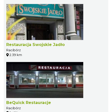
Restauracja Swojskie Jadło
Racibórz
2.39 km
BeQuick Restauracje
Racibórz