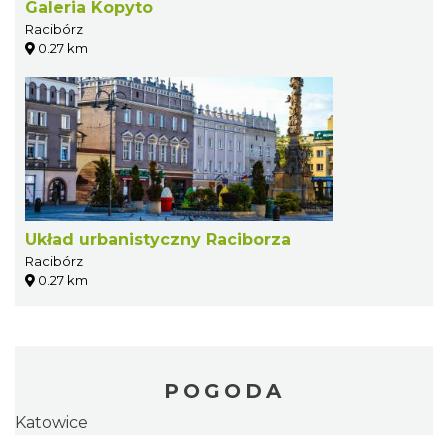
Galeria Kopyto
Racibórz
0.27 km
Układ urbanistyczny Raciborza
Racibórz
0.27 km
POGODA
Katowice