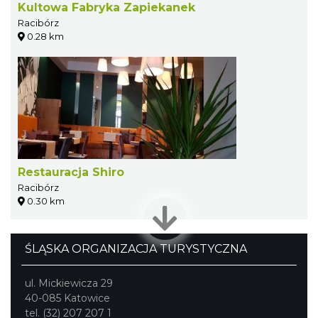
Kultowa Fabryka Zapiekanek
Racibórz
0.28 km
Restauracja Shiro
Racibórz
0.30 km
ŚLĄSKA ORGANIZACJA TURYSTYCZNA
ul. Mickiewicza 29
40-085 Katowice
tel. (32) 207 207 1