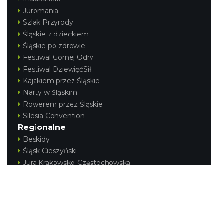
Juromania
Szlak Przyrody
Śląskie z dzieckiem
Śląskie po zdrowie
Festiwal Górnej Odry
Festiwal DziewięćSił
Kajakiem przez Śląskie
Narty w Śląskim
Rowerem przez Śląskie
Silesia Convention
Regionalne
Beskidy
Śląsk Cieszyński
Jura Krakowsko-Częstochowska
Kraina Górnej Odry
Górnośląsko-Zagłębiowska Metropolia
KONTAKT
|
PUNKTY IT
|
POLITYKA