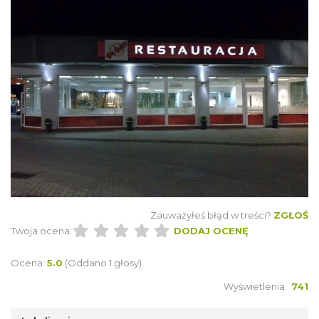
Zauważyłeś błąd w treści?
ZGŁOŚ
Twoja ocena:
DODAJ OCENĘ
Ocena:
5.0
(Oddano 1 głosy)
Wyświetlenia:
741