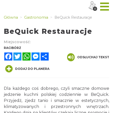
0
Główna
Gastronomia
BeQuick Restauracje
BeQuick Restauracje
Miejscowość:
RACIBÓRZ
Facebook
Twitter
WhatsApp
Messenger
Share
ODSŁUCHAJ TEKST
DODAJ DO PLANERA
Dla każdego coś dobrego, czyli smaczne domowe
jedzenie kuchni polskiej codziennie w BeQuick.
Przyjedź, zjedz tanio i smacznie w estetycznych,
klimatyzowanych i przestronnych wnętrzach.
Każdego dnia na klientów czekają liczne promocje i