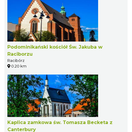
Podominikański kościół Św. Jakuba w
Raciborzu
Racibórz
0.20 km
Kaplica zamkowa św. Tomasza Becketa z
Canterbury