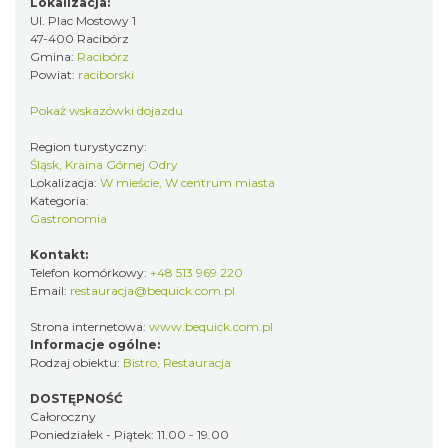
Lokalizacja:
Ul. Plac Mostowy 1
47-400 Racibórz
Gmina:
Racibórz
Powiat:
raciborski
Pokaż wskazówki dojazdu
Region turystyczny:
Śląsk, Kraina Górnej Odry
Lokalizacja:
W mieście, W centrum miasta
Kategoria:
Gastronomia
Kontakt:
Telefon komórkowy:
+48 513 969 220
Email:
restauracja@bequick.com.pl
Strona internetowa:
www.bequick.com.pl
Informacje ogólne:
Rodzaj obiektu:
Bistro
,
Restauracja
DOSTĘPNOŚĆ
Całoroczny
Poniedziałek - Piątek: 11.00 - 19.00