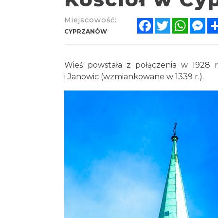
Miejscowość:
Facebook
Twitter
Whats
Me
CYPRZANÓW
Wieś powstała z połączenia w 1928 
i Janowic (wzmiankowane w 1339 r.).