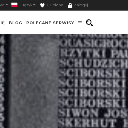
ość
Język
Ulubione
Zaloguj
IĘ
BLOG
POLECANE SERWISY