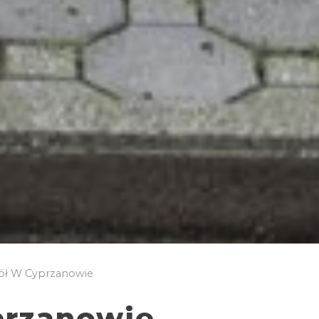
ół W Cyprzanowie
przanowie