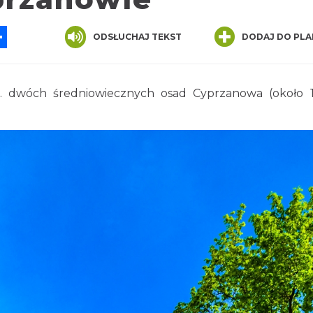
App
ssenger
Share
ODSŁUCHAJ TEKST
DODAJ DO PLA
r. dwóch średniowiecznych osad Cyprzanowa (około 