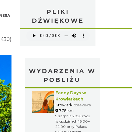
PLIKI
NERA
DŹWIĘKOWE
1430)
WYDARZENIA W
POBLIŻU
Fanny Days w
Krowiarkach
Krowiarki
2026-08-09
7.78 km
9 sierpnia 2026 roku
w godzinach 16:00–
22:00 przy Pałacu
w Krowiarkach