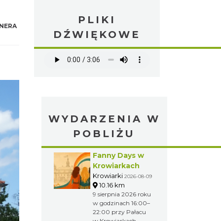
PLIKI
NERA
DŹWIĘKOWE
WYDARZENIA W
POBLIŻU
Fanny Days w
Krowiarkach
Krowiarki
2026-08-09
10.16 km
9 sierpnia 2026 roku
w godzinach 16:00–
22:00 przy Pałacu
w Krowiarkach