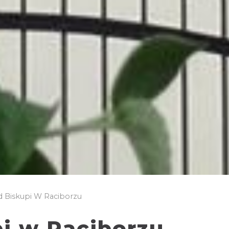
d Biskupi W Raciborzu
pi w Raciborzu