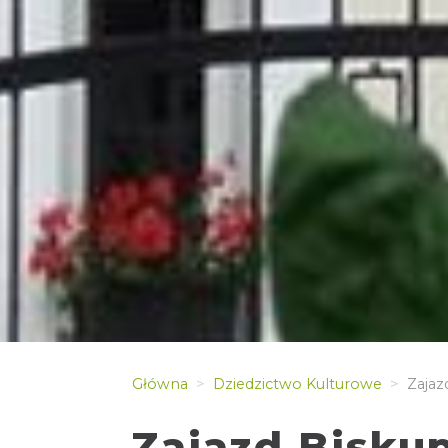
Główna
Dziedzictwo Kulturowe
Zajaz
Zajazd Bisku