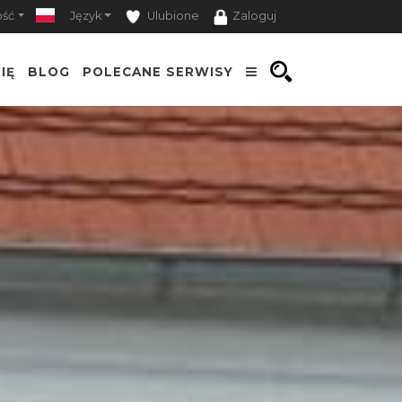
ość
Język
Ulubione
Zaloguj
IĘ
BLOG
POLECANE SERWISY