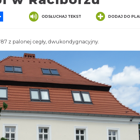
App
ssenger
Share
ODSŁUCHAJ TEKST
DODAJ DO PLA
87 z palonej cegły, dwukondygnacyjny.