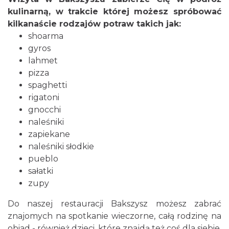
kulinarną, w trakcie której możesz spróbować
kilkanaście rodzajów potraw takich jak:
shoarma
gyros
lahmet
pizza
spaghetti
rigatoni
gnocchi
naleśniki
zapiekane
naleśniki słodkie
pueblo
sałatki
zupy
Do naszej restauracji Bakszysz możesz zabrać
znajomych na spotkanie wieczorne, całą rodzinę na
obiad - również dzieci, które znajdą też coś dla siebie.