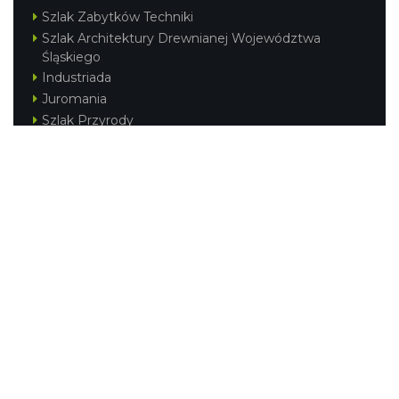
Szlak Zabytków Techniki
Szlak Architektury Drewnianej Województwa
Śląskiego
Industriada
Juromania
Szlak Przyrody
Śląskie z dzieckiem
Śląskie po zdrowie
Festiwal Górnej Odry
Festiwal DziewięćSił
Kajakiem przez Śląskie
Narty w Śląskim
Rowerem przez Śląskie
Silesia Convention
Regionalne
Beskidy
Śląsk Cieszyński
Jura Krakowsko-Częstochowska
Kraina Górnej Odry