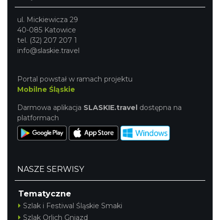
ul. Mickiewicza 29
40-085 Katowice
tel. (32) 207 207 1
info@slaskie.travel
Portal powstał w ramach projektu
Mobilne Śląskie
Darmowa aplikacja
SLASKIE.travel
dostępna na
platformach
NASZE SERWISY
Tematyczne
Szlak i Festiwal Śląskie Smaki
Szlak Orlich Gniazd