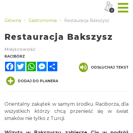
0
Główna
Gastronomia
Restauracja Bakszysz
Restauracja Bakszysz
Miejscowość:
RACIBÓRZ
Facebook
Twitter
WhatsApp
Messenger
Share
ODSŁUCHAJ TEKST
DODAJ DO PLANERA
Orientalny zakątek w samym środku Raciborza, dla
wszystkich którzy chcą przenieść się w świat
smaków nie tylko z Turcji.
Wizyta w Bakszyszu zabierze Cię w podróż