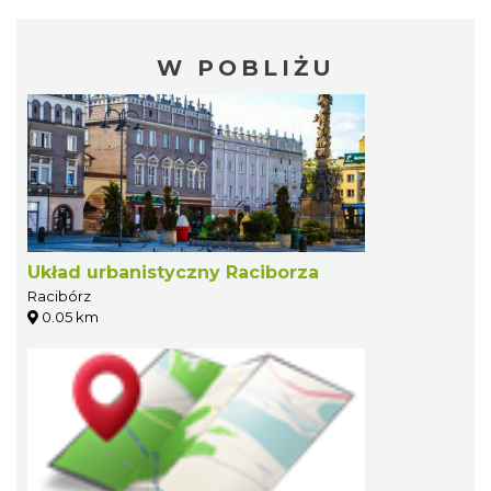
W POBLIŻU
Układ urbanistyczny Raciborza
Racibórz
0.05 km