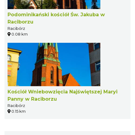
Podominikański kościół Św. Jakuba w
Raciborzu
Racibórz
0.08 km
Kościół Wniebowzięcia Najświętszej Maryi
Panny w Raciborzu
Racibórz
0.15 km