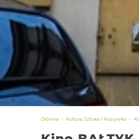
Główna
Kultura, Sztuka I Rozrywka
Ki
Kino BAŁTYK