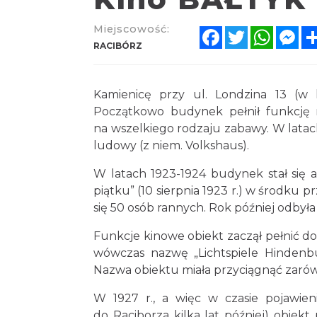
Miejscowość:
Facebook
Twitter
Whats
Me
RACIBÓRZ
Kamienicę przy ul. Londzina 13 (w k
Początkowo budynek pełnił funkcję re
na wszelkiego rodzaju zabawy. W latac
ludowy (z niem. Volkshaus).
W latach 1923-1924 budynek stał się
piątku” (10 sierpnia 1923 r.) w środku
się 50 osób rannych. Rok później odbyła
Funkcje kinowe obiekt zaczął pełnić do
wówczas nazwę „Lichtspiele Hindenbur
Nazwa obiektu miała przyciągnąć zaró
W 1927 r., a więc w czasie pojawien
do Raciborza kilka lat później) obiekt