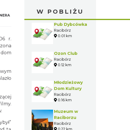
W POBLIŻU
NERA
Pub Dybcówka
Racibórz
0.01 km
06 r.
czona
. dom
Ozon Club
Racibórz
0.12 km
wawym
lazło
Młodzieżowy
Dom Kultury
Racibórz
zącej
0.16 km
ilmy.
.
Muzeum w
Raciborzu
ybył”
Racibórz
od tą
0.22 km