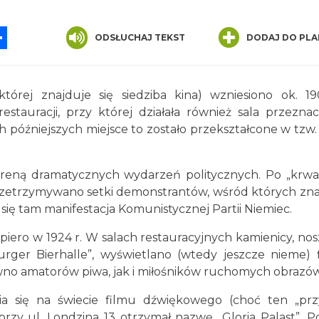
App
ssenger
Share
ODSŁUCHAJ TEKST
DODAJ DO PLA
tórej znajduje się siedziba kina) wzniesiono ok. 19
stauracji, przy której działała również sala przezna
h późniejszych miejsce to zostało przekształcone w tzw
 areną dramatycznych wydarzeń politycznych. Po „kr
 przetrzymywano setki demonstrantów, wśród których zna
 się tam manifestacja Komunistycznej Partii Niemiec.
piero w 1924 r. W salach restauracyjnych kamienicy, nos
ger Bierhalle”, wyświetlano (wtedy jeszcze nieme) f
wno amatorów piwa, jak i miłośników ruchomych obrazów
ia się na świecie filmu dźwiękowego (choć ten „prz
 przy ul. Londzina 13 otrzymał nazwę „Gloria Palast”. P