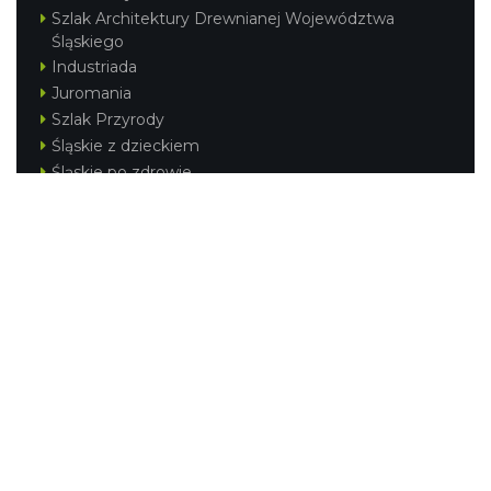
Szlak Architektury Drewnianej Województwa
Śląskiego
Industriada
Juromania
Szlak Przyrody
Śląskie z dzieckiem
Śląskie po zdrowie
Festiwal Górnej Odry
Festiwal DziewięćSił
Kajakiem przez Śląskie
Narty w Śląskim
Rowerem przez Śląskie
Silesia Convention
Regionalne
Beskidy
Śląsk Cieszyński
Jura Krakowsko-Częstochowska
Kraina Górnej Odry
Górnośląsko-Zagłębiowska Metropolia