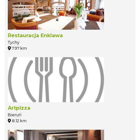
Restauracja Enklawa
Tychy
7.97 km
Artpizza
Bieruń
8.12 km