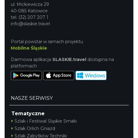
ul. Mickiewicza 29
40-085 Katowice
tel. (32) 207 207 1
info@slaskie.travel
Portal powstał w ramach projektu
Mobilne Śląskie
Darmowa aplikacja
SLASKIE.travel
dostępna na
platformach
NASZE SERWISY
Tematyczne
Szlak i Festiwal Śląskie Smaki
Szlak Orlich Gniazd
Szlak Zabytków Techniki