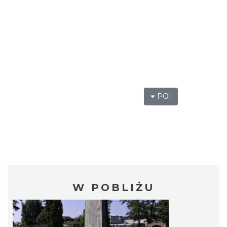
POI
W POBLIŻU