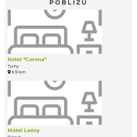
POBLIŻU
Hotel "Corona"
Tychy
6.51 km
Motel Leśny