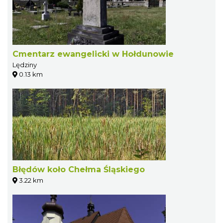
Cmentarz ewangelicki w Hołdunowie
Lędziny
0.13 km
Błędów koło Chełma Śląskiego
3.22 km