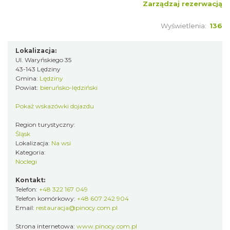
Zarządzaj rezerwacją
Wyświetlenia:
136
Lokalizacja:
Ul. Waryńskiego 35
43-143 Lędziny
Gmina:
Lędziny
Powiat:
bieruńsko-lędziński
Pokaż wskazówki dojazdu
Region turystyczny:
Śląsk
Lokalizacja:
Na wsi
Kategoria:
Noclegi
Kontakt:
Telefon:
+48 322 167 049
Telefon komórkowy:
+48 607 242 904
Email:
restauracja@pinocy.com.pl
Strona internetowa:
www.pinocy.com.pl