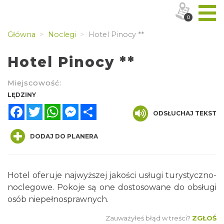
0
Główna
Noclegi
Hotel Pinocy **
Hotel Pinocy **
Miejscowość:
LĘDZINY
Facebook
Twitter
WhatsApp
Messenger
Share
ODSŁUCHAJ TEKST
DODAJ DO PLANERA
Hotel oferuje najwyższej jakości usługi turystyczno-
noclegowe. Pokoje są one dostosowane do obsługi
osób niepełnosprawnych.
Zauważyłeś błąd w treści?
ZGŁOŚ