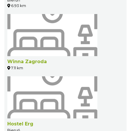
Bieruń
6.93 km
Winna Zagroda
7.11 km
Hostel Erg
Bieruń