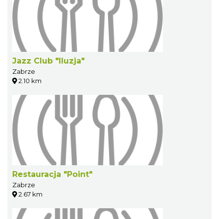
Jazz Club "Iluzja"
Zabrze
2.10 km
Restauracja "Point"
Zabrze
2.67 km