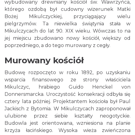
wybudowany drewniany kościół św. Wawrzyńca,
którego ozdobą był cudowny wizerunek Matki
Bożej Mikulczyckiej, przyciągający wielu
pielgrzymów. Ta niewielka świątynia stała w
Mikulczycach do lat 90. XIX wieku. Wówczas to na
jej miejscu zbudowano nowy kościół, większy od
poprzedniego, a do tego murowany z cegły.
Murowany kościół
Budowę rozpoczęto w roku 1892, po uzyskaniu
wsparcia finansowego ze strony właściciela
Mikulczyc, hrabiego Guido Henckel von
Donnersmarcka. Uroczystość konsekracji odbyła się
cztery lata później. Projektantem kościoła był Paul
Jackisch z Bytomia. W Mikulczycach zaproponował
ulubione przez siebie kształty neogotyckie.
Budowla jest orientowana, wzniesiona na planie
krzyża łacińskiego. Wysoka wieża zwieńczona