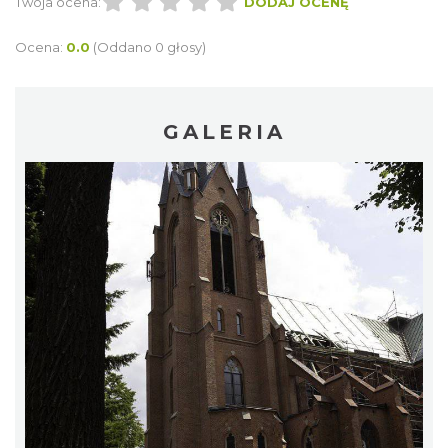
Twoja ocena:
DODAJ OCENĘ
Ocena:
0.0
(Oddano 0 głosy)
GALERIA