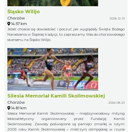
Śląsko Wilijo
Chorzów
2026-12-13
14.57 km
Jeżeli chcecie się dowiedzieć i poczuć jak wyglądały Święta Bożego
Narodzenia w Śląskiej tradycji, to zapraszamy Was do chorzowskiego
skansenu na Śląsko Wilijo.
Silesia Memoriał Kamili Skolimowskiej
Chorzów
2026-08-23
14.81 km
Silesia Memoriał Kamili Skolimowskiej – międzynarodowy mityng
lekkoatletyczny organizowany przez Fundację Kamili
Skolimowskiej. Zawody poświęcone są pamięci zmarłej w lutym
2009 roku Kamili Skolimowskiej – mistrzyni olimpijskiej w rzucie