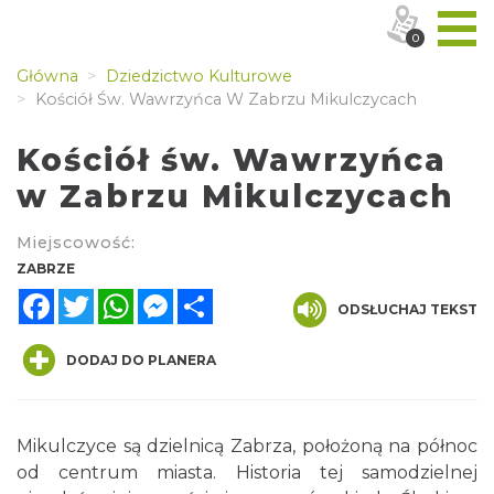
0
Główna
Dziedzictwo Kulturowe
Kościół Św. Wawrzyńca W Zabrzu Mikulczycach
Kościół św. Wawrzyńca
w Zabrzu Mikulczycach
Miejscowość:
ZABRZE
Facebook
Twitter
WhatsApp
Messenger
Share
ODSŁUCHAJ TEKST
DODAJ DO PLANERA
Mikulczyce są dzielnicą Zabrza, położoną na północ
od centrum miasta. Historia tej samodzielnej