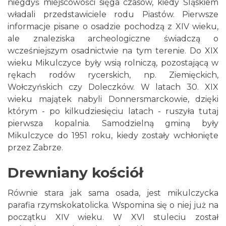
niegdyś miejscowości sięga czasów, kiedy Śląskiem
władali przedstawiciele rodu Piastów. Pierwsze
informacje pisane o osadzie pochodzą z XIV wieku,
ale znaleziska archeologiczne świadczą o
wcześniejszym osadnictwie na tym terenie. Do XIX
wieku Mikulczyce były wsią rolniczą, pozostającą w
rękach rodów rycerskich, np. Ziemięckich,
Wołczyńskich czy Doleczków. W latach 30. XIX
wieku majątek nabyli Donnersmarckowie, dzięki
którym - po kilkudziesięciu latach - ruszyła tutaj
pierwsza kopalnia. Samodzielną gminą były
Mikulczyce do 1951 roku, kiedy zostały wchłonięte
przez Zabrze.
Drewniany kościół
Równie stara jak sama osada, jest mikulczycka
parafia rzymskokatolicka. Wspomina się o niej już na
początku XIV wieku. W XVI stuleciu został