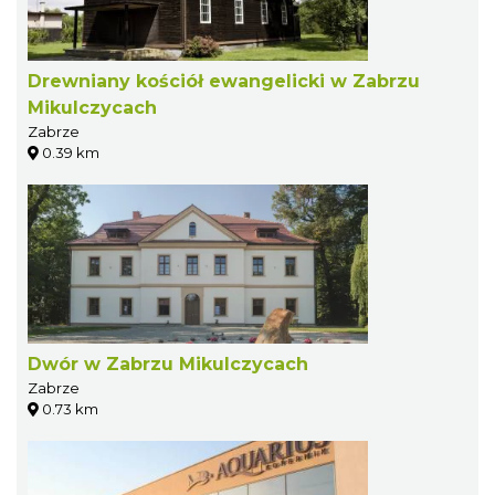
Drewniany kościół ewangelicki w Zabrzu
Mikulczycach
Zabrze
0.39 km
Dwór w Zabrzu Mikulczycach
Zabrze
0.73 km