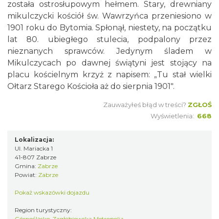
została ostrosłupowym hełmem. Stary, drewniany
mikulczycki kościół św. Wawrzyńca przeniesiono w
1901 roku do Bytomia. Spłonął, niestety, na początku
lat 80. ubiegłego stulecia, podpalony przez
nieznanych sprawców. Jedynym śladem w
Mikulczycach po dawnej świątyni jest stojący na
placu kościelnym krzyż z napisem: „Tu stał wielki
Ołtarz Starego Kościoła aż do sierpnia 1901".
Zauważyłeś błąd w treści?
ZGŁOŚ
Wyświetlenia:
668
Lokalizacja:
Ul. Mariacka 1
41-807 Zabrze
Gmina:
Zabrze
Powiat:
Zabrze
Pokaż wskazówki dojazdu
Region turystyczny:
Górnośląsko-Zagłębiowska Metropolia