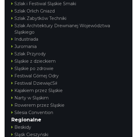
Szlak i Festiwal Śląskie Smaki
Szlak Orlich Gniazd
Szlak Zabytków Techniki
Szlak Architektury Drewnianej Województwa
Śląskiego
Industriada
Juromania
Szlak Przyrody
Śląskie z dzieckiem
Śląskie po zdrowie
Festiwal Górnej Odry
Festiwal DziewięćSił
Kajakiem przez Śląskie
Narty w Śląskim
Rowerem przez Śląskie
Silesia Convention
Regionalne
Beskidy
Śląsk Cieszyński