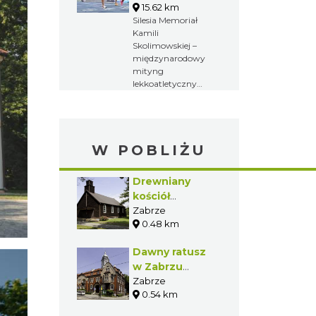
15.62 km
Silesia Memoriał
Kamili
Skolimowskiej –
międzynarodowy
mityng
lekkoatletyczny
organizowany
przez Fundację
Kamili
Skolimowskiej.
W POBLIŻU
Zawody poświęcone
są pamięci zmarłej
w lutym 2009 roku
Drewniany
Kamili
kościół
Skolimowskiej –
ewangelicki w
Zabrze
mistrzyni
olimpijskiej w rzucie
0.48 km
Zabrzu
młotem z 2000
Mikulczycach
roku.
Dawny ratusz
w Zabrzu
Mikulczycach
Zabrze
0.54 km