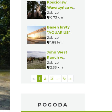
Kościół św.
Wawrzyńca w
Zabrzu
Zabrze
0.73 km
Mikulczycach
Basen kryty
"AQUARIUS"
Zabrze
1.88 km
John West
Ranch w
Zabrzu
Zabrze
2.33 km
«
1
2
3
…
6
»
POGODA