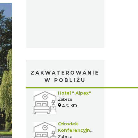
ZAKWATEROWANIE
W POBLIŻU
Hotel " Alpex"
Zabrze
2.79 km
Ośrodek
Konferencyjno-
Szkoleniowy
Zabrze