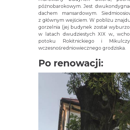
późnobarokowym. Jest dwukondygnacyj
dachem mansardowym. Siedmioosiową
z głównym wejściem. W pobliżu znajduj
gorzelnia (jej budynek został wyburzo
w latach dwudziestych XIX w., wchod
potoku Rokitnickiego i Mikulczy
wczesnośredniowiecznego grodziska.
Po renowacji: