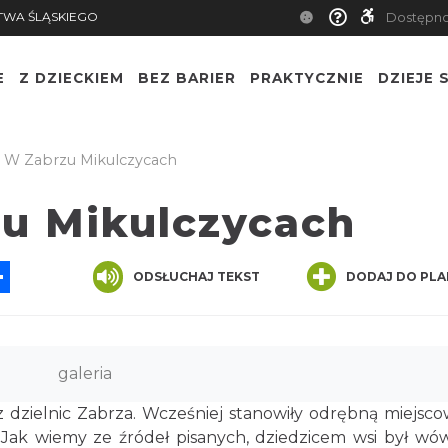
TWA ŚLĄSKIEGO
Dostępn
E
Z DZIECKIEM
BEZ BARIER
PRAKTYCZNIE
DZIEJE S
W Zabrzu Mikulczycach
u Mikulczycach
App
ssenger
Share
ODSŁUCHAJ TEKST
DODAJ DO PLA
galeria
 dzielnic Zabrza. Wcześniej stanowiły odrębną miejsco
. Jak wiemy ze źródeł pisanych, dziedzicem wsi był wó