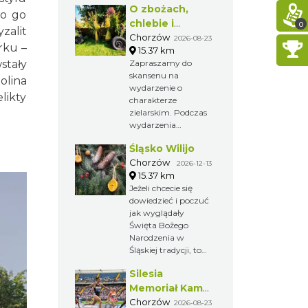
O zbożach,
dawnych obrzędów
to go
i zwyczajów na
chlebie i
0
zalit
Górnym Śląsku.
ziołach
Chorzów
2026-08-23
rku –
15.37 km
stały
Zapraszamy do
skansenu na
olina
wydarzenie o
ikty
charakterze
zielarskim. Podczas
wydarzenia
odbywają się
Śląsko Wilijo
pokazy prac
żniwnych i działania
Chorzów
2026-12-13
młynów.
15.37 km
Jeżeli chcecie się
dowiedzieć i poczuć
jak wyglądały
Święta Bożego
Narodzenia w
Śląskiej tradycji, to
zapraszamy Was do
Silesia
chorzowskiego
skansenu na Śląsko
Memoriał Kamili
Wilijo.
Skolimowskiej
Chorzów
2026-08-23