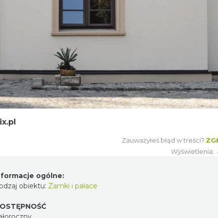
x.pl
Zauważyłeś błąd w treści?
ZG
Wyświetlenia:
nformacje ogólne:
odzaj obiektu:
Zamki i pałace
OSTĘPNOŚĆ
ałoroczny