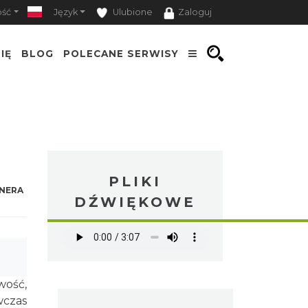
ość
Język
Ulubione
Zaloguj
IĘ
BLOG
POLECANE SERWISY
PLIKI
NERA
DŹWIĘKOWE
wość,
wczas