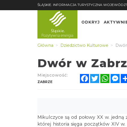
ŚLĄSKIE. INFORMACJA TURYSTYCZNA WOJEWÓDZ
ODKRYJ
AKTYWNI
Główna
Dziedzictwo Kulturowe
Dwór 
Dwór w Zabrz
Miejscowość:
Facebook
Twitter
Whats
Me
ZABRZE
Mikulczyce są od połowy XX w. jedną z
której historia sięga początków XIV w