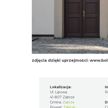
zdjęcia dzięki uprzejmości:
www.boli
Lokalizacja:
I
Ul. Lipowa
R
41-807 Zabrze
Gmina:
Zabrze
D
Powiat:
Zabrze
C