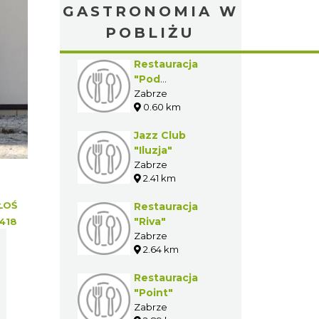
GASTRONOMIA W
POBLIŻU
Restauracja
"Pod
Wawrzynem"
Zabrze
0.60 km
Jazz Club
"Iluzja"
Zabrze
2.41 km
ŁOŚ
Restauracja
"Riva"
418
Zabrze
2.64 km
Restauracja
"Point"
Zabrze