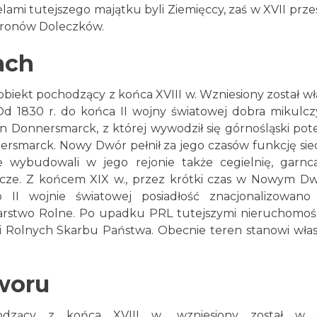
elami tutejszego majątku byli Ziemięccy, zaś w XVII prze
baronów Doleczków.
ach
iekt pochodzący z końca XVIII w. Wzniesiony został wł
d 1830 r. do końca II wojny światowej dobra mikulcz
n Donnersmarck, z której wywodził się górnośląski pot
smarck. Nowy Dwór pełnił za jego czasów funkcję sie
wybudowali w jego rejonie także cegielnię, garnca
rcze. Z końcem XIX w., przez krótki czas w Nowym D
 II wojnie światowej posiadłość znacjonalizowano
rstwo Rolne. Po upadku PRL tutejszymi nieruchomoś
i Rolnych Skarbu Państwa. Obecnie teren stanowi wła
woru
zący z końca XVIII w., wzniesiony został w s