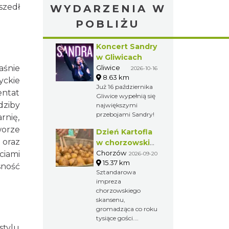
szedł
WYDARZENIA W
POBLIŻU
Koncert Sandry
w Gliwicach
aśnie
Gliwice
2026-10-16
8.63 km
yckie
Już 16 października
entat
Gliwice wypełnią się
dziby
największymi
przebojami Sandry!
rnię,
worze
Dzień Kartofla
 oraz
w chorzowskim
skansenie
Chorzów
ciami
2026-09-20
15.37 km
sność
Sztandarowa
impreza
chorzowskiego
skansenu,
gromadząca co roku
tysiące gości.
tylu
Przybliżenie