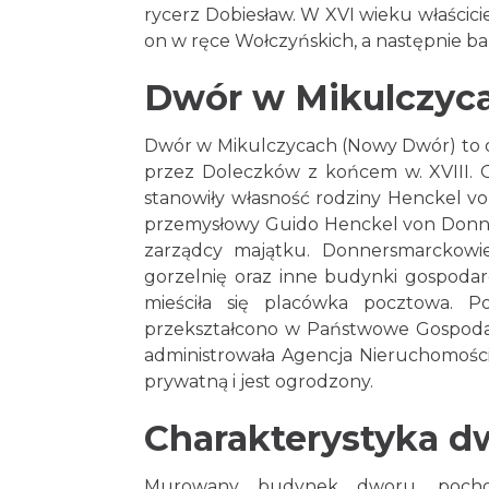
rycerz Dobiesław. W XVI wieku właścici
on w ręce Wołczyńskich, a następnie 
Dwór w Mikulczyc
Dwór w Mikulczycach (Nowy Dwór) to ob
przez Doleczków z końcem w. XVIII. O
stanowiły własność rodziny Henckel vo
przemysłowy Guido Henckel von Donner
zarządcy majątku. Donnersmarckowie 
gorzelnię oraz inne budynki gospoda
mieściła się placówka pocztowa. Po
przekształcono w Państwowe Gospoda
administrowała Agencja Nieruchomośc
prywatną i jest ogrodzony.
Charakterystyka d
Murowany budynek dworu, pochod