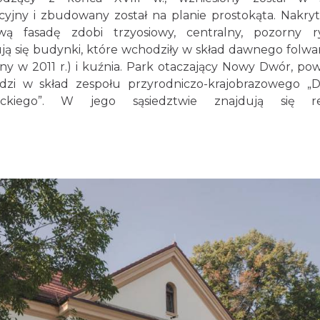
ny i zbudowany został na planie prostokąta. Nakry
 fasadę zdobi trzyosiowy, centralny, pozorny ry
ą się budynki, które wchodziły w skład dawnego folwa
ny w 2011 r.) i kuźnia. Park otaczający Nowy Dwór, pow
zi w skład zespołu przyrodniczo-krajobrazowego „D
ckiego”. W jego sąsiedztwie znajdują się rel