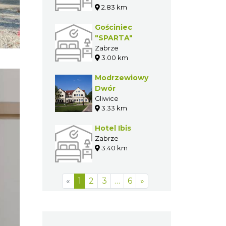
2.83 km
Politechniki
Śląskiej
Gościniec
"Innowacja"
"SPARTA"
Zabrze
3.00 km
Modrzewiowy
Dwór
Gliwice
3.33 km
Hotel Ibis
Zabrze
3.40 km
«
1
2
3
…
6
»