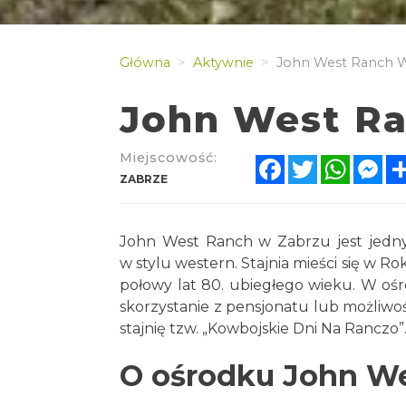
Główna
Aktywnie
John West Ranch 
John West Ra
Miejscowość:
Facebook
Twitter
Whats
Me
ZABRZE
John West Ranch w Zabrzu jest jednym
w stylu western. Stajnia mieści się w Roki
połowy lat 80. ubiegłego wieku. W ośro
skorzystanie z pensjonatu lub możliwo
stajnię tzw. „Kowbojskie Dni Na Ranczo”
O ośrodku John W