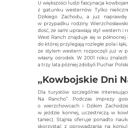
U większości ludzi fascynacja kowbojam
z gatunku westernów. Tylko nieliczn
Dzikiego Zachodu, a już naprawdę w
w przypadku rodziny Wierzchosławskich
dość, że sami uprawiają styl western i 
West Ranch znajduje się w północnej dz
do której przylegają rozległe pola i łąk
ze stylem western rozpoczęli już w po
własny ośrodek. W 2001 roku znaleźli 
a trzy lata później zdobyli Puchar Polski
„Kowbojskie Dni 
Dla turystów szczególnie interesują
Na Rancho”. Podczas imprezy gości
o wierzchowcach i Dzikim Zachodzie,
w jeździe konnej, uczestniczą w kow
taniec). Stajnia oferuje ponadto nau
skorzystać z oprowadzania na koniu)