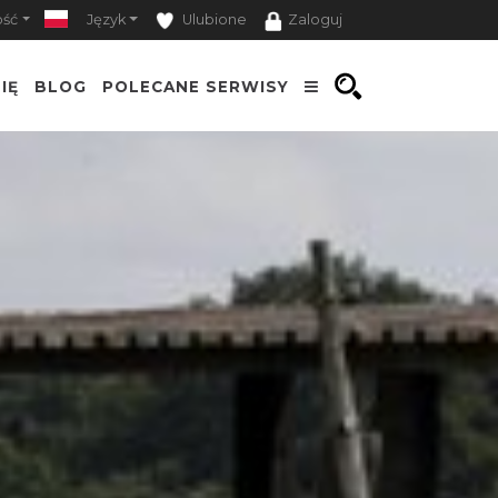
ość
Język
Ulubione
Zaloguj
IĘ
BLOG
POLECANE SERWISY