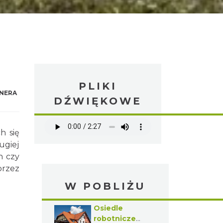
PLIKI
NERA
DŹWIĘKOWE
h się
rugiej
h czy
przez
W POBLIŻU
Osiedle
robotnicze