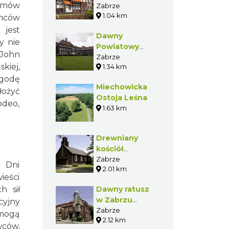
ilmów
Ballestrema w
Zabrze
1.04 km
Zabrzu
omców
Rokitnicy
 jest
Dawny
y nie
Powiatowy
 John
Zakład dla
Zabrze
kiej,
1.34 km
Inwalidów w
ygodę
Zabrzu
Miechowicka
Rokitnicy
łożyć
Ostoja Leśna
odeo,
1.63 km
Drewniany
kościół
ewangelicki w
Zabrze
e Dni
2.01 km
Zabrzu
ieści
Mikulczycach
h sił
Dawny ratusz
w Zabrzu
cyjny
Mikulczycach
Zabrze
 mogą
2.12 km
wców,