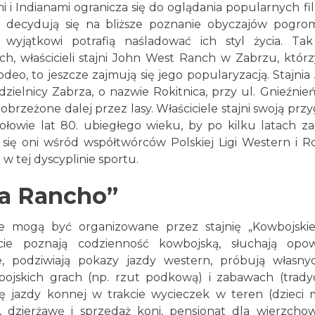
i i Indianami ogranicza się do oglądania popularnych f
i decydują się na bliższe poznanie obyczajów pogr
yjątkowi potrafią naśladować ich styl życia. Tak
, właścicieli stajni John West Ranch w Zabrzu, którz
rodeo, to jeszcze zajmują się jego popularyzacją. Stajnia
ielnicy Zabrza, o nazwie Rokitnica, przy ul. Gnieźnieńs
i, obrzeżone dalej przez lasy. Właściciele stajni swoją prz
łowie lat 80. ubiegłego wieku, by po kilku latach za
się oni wśród współtwórców Polskiej Ligi Western i R
 w tej dyscyplinie sportu.
Na Rancho”
ce mogą być organizowane przez stajnię „Kowbojski
e poznają codzienność kowbojską, słuchają opow
 podziwiają pokazy jazdy western, próbują własnyc
bojskich grach (np. rzut podkową) i zabawach (trady
kę jazdy konnej w trakcie wycieczek w teren (dzieci
, dzierżawę i sprzedaż koni, pensjonat dla wierzcho