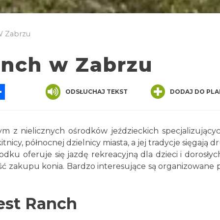
W Zabrzu
nch w Zabrzu
App
ssenger
Share
ODSŁUCHAJ TEKST
DODAJ DO PLA
 z nielicznych ośrodków jeździeckich specjalizującyc
tnicy, północnej dzielnicy miasta, a jej tradycje sięgają d
dku oferuje się jazdę rekreacyjną dla dzieci i dorosłyc
ść zakupu konia. Bardzo interesujące są organizowane 
.
est Ranch