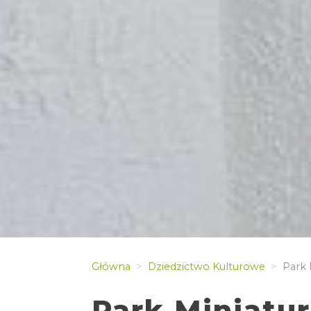
Główna
Dziedzictwo Kulturowe
Park 
Park Miniatu