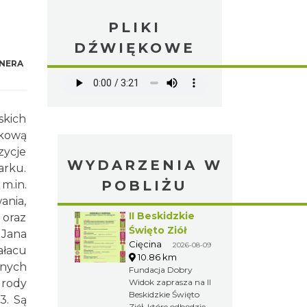
PLIKI
DŹWIĘKOWE
NERA
kich
kową
zycje
WYDARZENIA W
arku.
POBLIŻU
.in.
ania,
II Beskidzkie
 oraz
Święto Ziół
 Jana
Cięcina
2026-08-09
ałacu
10.86 km
żnych
Fundacja Dobry
 rody
Widok zaprasza na II
Beskidzkie Święto
3. Są
Ziół, które odbędzie