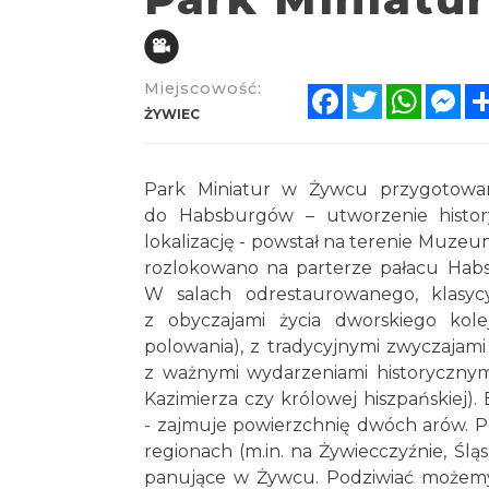
Miejscowość:
Facebook
Twitter
Whats
Me
ŻYWIEC
Park Miniatur w Żywcu przygotowa
do Habsburgów – utworzenie histo
lokalizację - powstał na terenie Muzeu
rozlokowano na parterze pałacu Habs
W salach odrestaurowanego, klasy
z obyczajami życia dworskiego kolej
polowania), z tradycyjnymi zwyczajami
z ważnymi wydarzeniami historycznym
Kazimierza czy królowej hiszpańskiej)
- zajmuje powierzchnię dwóch arów. P
regionach (m.in. na Żywiecczyźnie, Śl
panujące w Żywcu. Podziwiać możemy t