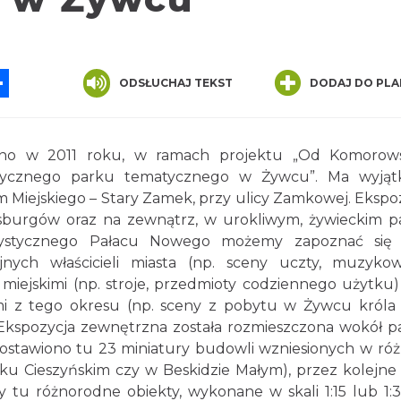
App
ssenger
Share
ODSŁUCHAJ TEKST
DODAJ DO PLA
no w 2011 roku, w ramach projektu „Od Komorows
rycznego parku tematycznego w Żywcu”. Ma wyjąt
m Miejskiego – Stary Zamek, przy ulicy Zamkowej. Ekspo
burgów oraz na zewnątrz, w urokliwym, żywieckim p
cystycznego Pałacu Nowego możemy zapoznać się m
nych właścicieli miasta (np. sceny uczty, muzykow
 miejskimi (np. stroje, przedmioty codziennego użytku)
i z tego okresu (np. sceny z pobytu w Żywcu króla
. Ekspozycja zewnętrzna została rozmieszczona wokół p
ostawiono tu 23 miniatury budowli wzniesionych w ró
ąsku Cieszyńskim czy w Beskidzie Małym), przez kolejne
u różnorodne obiekty, wykonane w skali 1:15 lub 1:3