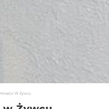
Miniatur W Żywcu
r w Żywcu