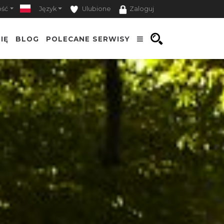
ość
Język
Ulubione
Zaloguj
IĘ
BLOG
POLECANE SERWISY