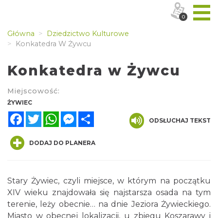
0
Główna
Dziedzictwo Kulturowe
Konkatedra W Żywcu
Konkatedra w Żywcu
Miejscowość:
ŻYWIEC
Facebook
Twitter
WhatsApp
Messenger
Share
ODSŁUCHAJ TEKST
DODAJ DO PLANERA
Stary Żywiec, czyli miejsce, w którym na początku
XIV wieku znajdowała się najstarsza osada na tym
terenie, leży obecnie… na dnie Jeziora Żywieckiego.
Miasto w obecnej lokalizacji, u zbiegu Koszarawy i