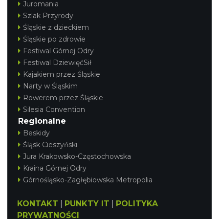
Juromania
Szlak Przyrody
Śląskie z dzieckiem
Śląskie po zdrowie
Festiwal Górnej Odry
Festiwal DziewięćSił
Kajakiem przez Śląskie
Narty w Śląskim
Rowerem przez Śląskie
Silesia Convention
Regionalne
Beskidy
Śląsk Cieszyński
Jura Krakowsko-Częstochowska
Kraina Górnej Odry
Górnośląsko-Zagłębiowska Metropolia
KONTAKT
|
PUNKTY IT
|
POLITYKA
PRYWATNOŚCI