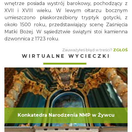
wnętrze posiada wystrój barokowy, pochodzący z
XVII i XVIII wieku. W lewym ołtarzu bocznym
umieszczono płaskorzeźbiony tryptyk gotycki, z
około 1500 roku, przedstawiający scenę Zaśnięcia
Matki Bożej. W sąsiedztwie świątyni stoi kamienna
dzwonnica z 1723 roku.
Zauważyłeś błąd w treści?
ZGŁOŚ
WIRTUALNE WYCIECZKI
Konkatedra Narodzenia NMP w Żywcu