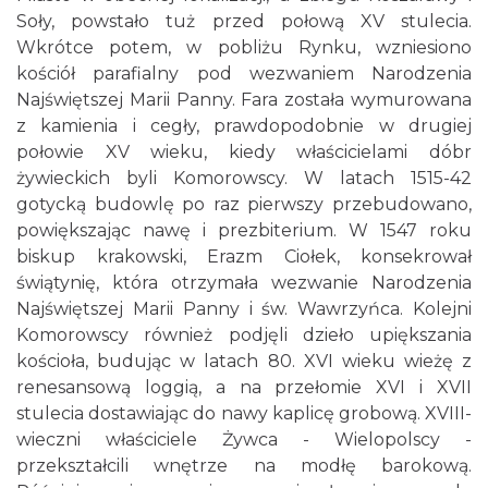
Soły, powstało tuż przed połową XV stulecia.
Wkrótce potem, w pobliżu Rynku, wzniesiono
kościół parafialny pod wezwaniem Narodzenia
Najświętszej Marii Panny. Fara została wymurowana
z kamienia i cegły, prawdopodobnie w drugiej
połowie XV wieku, kiedy właścicielami dóbr
żywieckich byli Komorowscy. W latach 1515-42
gotycką budowlę po raz pierwszy przebudowano,
powiększając nawę i prezbiterium. W 1547 roku
biskup krakowski, Erazm Ciołek, konsekrował
świątynię, która otrzymała wezwanie Narodzenia
Najświętszej Marii Panny i św. Wawrzyńca. Kolejni
Komorowscy również podjęli dzieło upiększania
kościoła, budując w latach 80. XVI wieku wieżę z
renesansową loggią, a na przełomie XVI i XVII
stulecia dostawiając do nawy kaplicę grobową. XVIII-
wieczni właściciele Żywca - Wielopolscy -
przekształcili wnętrze na modłę barokową.