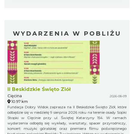
WYDARZENIA W POBLIŻU
II Beskidzkie Święto Ziół
Cięcina
2026-08-09
10.97 km
Fundacja Dobry Widok zaprasza na II Beskidzkie Święto Ziół, które
odbędzie się w niedzielę 9 sierpnia 2026 roku na terenie osady Sopki
Stopki w Cięcinie przy ul. Świętej Katarzyny 154. W ramach
wydarzenia odbędą się wykłady, warsztaty, spacer przyrodniczy,
koncert muzyki góralskiej oraz premiera filmu poświęconego
tradycjom zielarskim Beskidu Żywieckiego. Wstęp na wydarzenie jest