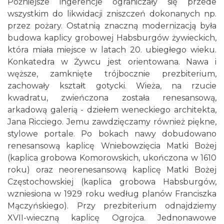
Późniejsze ingerencje ograniczały się przede
wszystkim do likwidacji zniszczeń dokonanych np.
przez pożary. Ostatnią znaczną modernizacją była
budowa kaplicy grobowej Habsburgów żywieckich,
która miała miejsce w latach 20. ubiegłego wieku.
Konkatedra w Żywcu jest orientowana. Nawa i
węższe, zamknięte trójbocznie prezbiterium,
zachowały kształt gotycki. Wieża, na rzucie
kwadratu, zwieńczona została renesansową,
arkadową galerią - dziełem weneckiego architekta,
Jana Ricciego. Jemu zawdzięczamy również piękne,
stylowe portale. Po bokach nawy dobudowano
renesansową kaplicę Wniebowzięcia Matki Bożej
(kaplica grobowa Komorowskich, ukończona w 1610
roku) oraz neorenesansową kaplicę Matki Bożej
Częstochowskiej (kaplica grobowa Habsburgów,
wzniesiona w 1929 roku według planów Franciszka
Mączyńskiego). Przy prezbiterium odnajdziemy
XVII-wieczną kaplicę Ogrojca. Jednonawowe