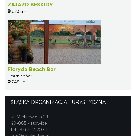
ZAJAZD BESKIDY
2.72 km
Floryda Beach Bar
Czernichów
7.48 km
ŚLĄSKA ORGANIZACJA TURYSTYCZNA
ul. Mickiewicza 29
40-085 Katowice
tel. (32) 207 207 1
info@slaskie.travel