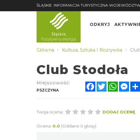
ŚLĄSKIE. INFORMACJA TURYSTYCZNA WOJEWÓDZTW
ODKRYJ
AKTYWNI
Główna
Kultura, Sztuka I Rozrywka
Club
Club Stodoła
Miejscowość:
Facebook
Twitter
WhatsA
Mes
PSZCZYNA
Twoja ocena:
DODAJ OCENĘ
Ocena:
0.0
(Oddano 0 głosy)