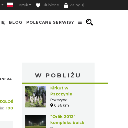
ć
Język
Ulubione
Zaloguj
IĘ
BLOG
POLECANE SERWISY
W POBLIŻU
ANERA
Kirkut w
Pszczynie
Pszczyna
ZGŁOŚ
0.36 km
ia:
100
"Orlik 2012"
kompleks boisk