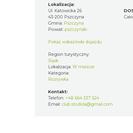
Lokalizacja:
Ul. Katowicka 26
DO
43-200 Pszczyna
Cał
Gmina:
Pszczyna
Powiat:
pszczyński
Pokaż wskazówki dojazdu
Region turystyczny:
Śląsk
Lokalizacja:
W mieście
Kategoria:
Rozrywka
Kontakt:
Telefon:
+48 664 337 524
Email:
club.stodola@gmail.com