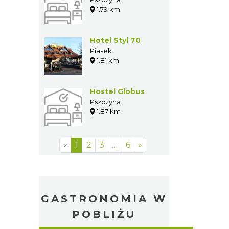
1.79 km
Hotel Styl 70
Piasek
1.81 km
Hostel Globus
Pszczyna
1.87 km
«
1
2
3
…
6
»
GASTRONOMIA W
POBLIŻU