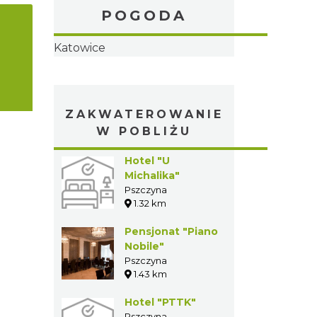
POGODA
a
Katowice
ZAKWATEROWANIE
W POBLIŻU
Hotel "U
Michalika"
Pszczyna
1.32 km
Pensjonat "Piano
Nobile"
Pszczyna
1.43 km
Hotel "PTTK"
Pszczyna