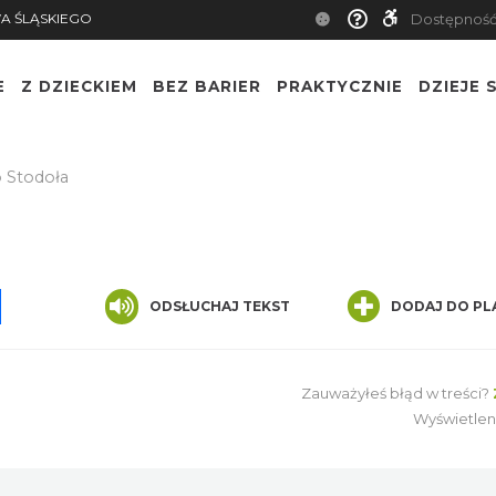
A ŚLĄSKIEGO
Dostępnoś
E
Z DZIECKIEM
BEZ BARIER
PRAKTYCZNIE
DZIEJE S
 Stodoła
pp
senger
Share
ODSŁUCHAJ TEKST
DODAJ DO PL
Zauważyłeś błąd w treści?
Wyświetlen