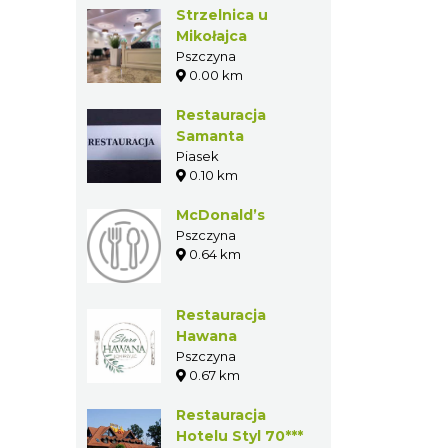
Strzelnica u
Mikołajca
Pszczyna
0.00 km
Restauracja
Samanta
Piasek
0.10 km
McDonald’s
Pszczyna
0.64 km
Restauracja
Hawana
Pszczyna
0.67 km
Restauracja
Hotelu Styl 70***