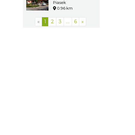
Piasek
0.96 km
«
1
2
3
…
6
»