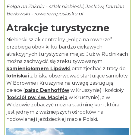
Folga na Zakolu - szlak niebieski, Jacków, Damian
Berłowski - roweremposlasku.pl
Atrakcje turystyczne
Niebieski szlak centralny „Folga na rowerze”
przebiega obok kilku bardzo ciekawych i
atrakcyjnych turystycznie miejsc. Już w Rudnikach
można zachwycić się zrekultywowanym
kamieniołomem Lipówki
oraz zjechać z trasy do
lotniska
i z bliska obserwować startujące samoloty.
W Borownie i Kruszynie na uwagę zasługują
pałace (
pałac Denhoffów
w Kruszynie) i kościoły
(
kościół pw. św. Macieja
w Kruszynie), a w
Widzowie zobaczyć można stadninę koni, która
jest jednym z ważniejszych ośrodków na
hodowlanej i jeździeckiej mapie Polski.