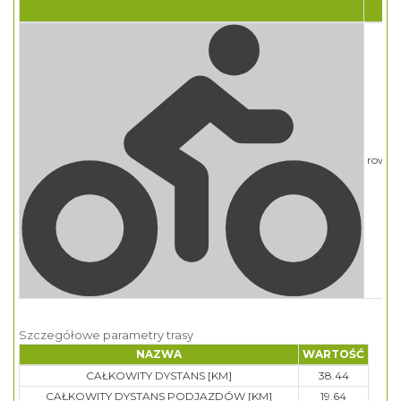
rower
Szczegółowe parametry trasy
NAZWA
WARTOŚĆ
CAŁKOWITY DYSTANS [KM]
38.44
CAŁKOWITY DYSTANS PODJAZDÓW [KM]
19.64