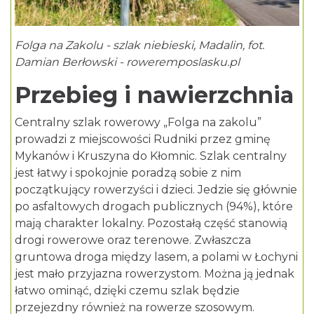
Folga na Zakolu - szlak niebieski, Madalin, fot.
Damian Berłowski - roweremposlasku.pl
Przebieg i nawierzchnia
Centralny szlak rowerowy „Folga na zakolu”
prowadzi z miejscowości Rudniki przez gminę
Mykanów i Kruszyna do Kłomnic. Szlak centralny
jest łatwy i spokojnie poradzą sobie z nim
początkujący rowerzyści i dzieci. Jedzie się głównie
po asfaltowych drogach publicznych (94%), które
mają charakter lokalny. Pozostałą część stanowią
drogi rowerowe oraz terenowe. Zwłaszcza
gruntowa droga między lasem, a polami w Łochyni
jest mało przyjazna rowerzystom. Można ją jednak
łatwo ominąć, dzięki czemu szlak będzie
przejezdny również na rowerze szosowym.