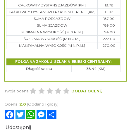
CAŁKOWITY DYSTANS ZJAZDÓW [KM]
18.78
CAŁKOWITY DYSTANS PO PŁASKIM TERENIE [KM]
0.02
SUMA PODJAZDÓW
187.00
SUMA ZJAZDÓW
189.00
MINIMALNA WYSOKOŚĆ [M N.P.M.]
194.00
ŚREDNIA WYSOKOŚĆ [M N.P.M.]
222.00
MAKSYMALNA WYSOKOŚĆ [M N.P.M.]
270.00
FOLGA NA ZAKOLU: SZLAK NIEBIESKI CENTRALNY:
Długość szlaku
38.44 [KM]
Twoja ocena:
DODAJ OCENĘ
Ocena:
2.0
(Oddano 1 głosy)
Facebook
Twitter
WhatsApp
Messenger
Share
Udostępnij