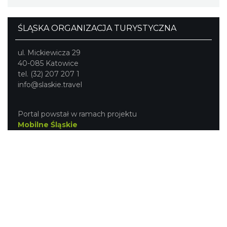
ŚLĄSKA ORGANIZACJA TURYSTYCZNA
ul. Mickiewicza 29
40-085 Katowice
tel. (32) 207 207 1
info@slaskie.travel
Portal powstał w ramach projektu
Mobilne Śląskie
Darmowa aplikacja
SLASKIE.travel
dostępna na
platformach
NASZE SERWISY