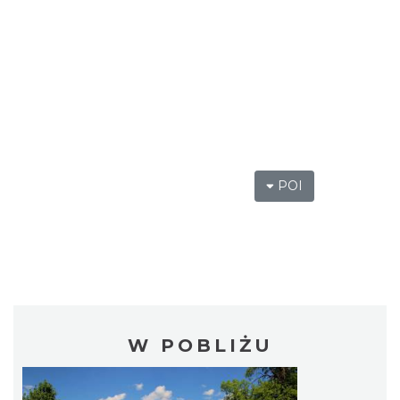
POI
W POBLIŻU