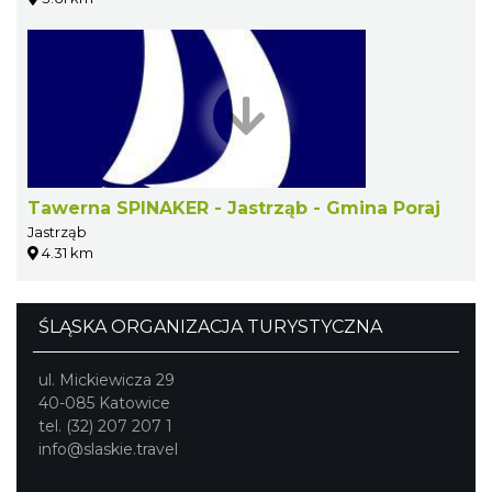
Tawerna SPINAKER - Jastrząb - Gmina Poraj
Jastrząb
4.31 km
ŚLĄSKA ORGANIZACJA TURYSTYCZNA
ul. Mickiewicza 29
40-085 Katowice
tel. (32) 207 207 1
info@slaskie.travel