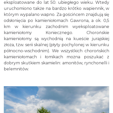
eksploatowane do lat 50. ubiegłego wieku. Wtedy
uruchomiono także na bardzo krótko wapiennik, w
którym wypalano wapno. Za gościńcem znajdują się
odsłonięcia po kamieniołomach Gawrona, a ok. 0,5
km w kierunku zachodnim wyeksploatowane
kamieniołomy Koniecznego. Chorońskie
kamieniołomy są wychodnią na kueście jurajskiej
złoża, tzw. serii skalnej (płyty pochylonej w kierunku
północno-wschodnim). We wszystkich chorońskich
kamieniołomach i łomikach można poszukać z
dobrym skutkiem skamielin: amonitów, rynchonelli i
belemnitów.