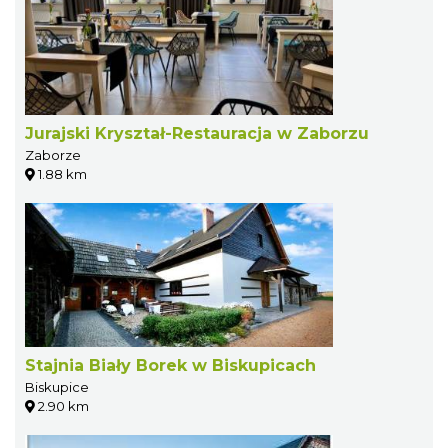
Jurajski Kryształ-Restauracja w Zaborzu
Zaborze
1.88 km
Stajnia Biały Borek w Biskupicach
Biskupice
2.90 km