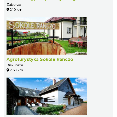
Zaborze
2.10 km
Agroturystyka Sokole Ranczo
Biskupice
2.69 km