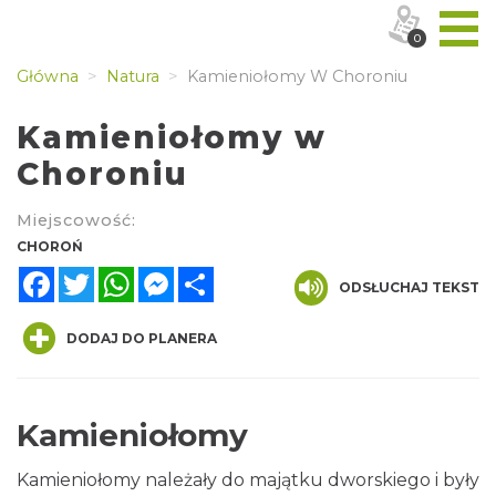
0
Główna
Natura
Kamieniołomy W Choroniu
Kamieniołomy w
Choroniu
Miejscowość:
CHOROŃ
Facebook
Twitter
WhatsApp
Messenger
Share
ODSŁUCHAJ TEKST
DODAJ DO PLANERA
Kamieniołomy
Kamieniołomy należały do majątku dworskiego i były