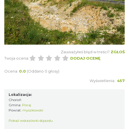
Zauważyłeś błąd w treści?
ZGŁOŚ
Twoja ocena:
DODAJ OCENĘ
Ocena:
0.0
(Oddano 0 głosy)
Wyświetlenia:
457
Lokalizacja:
Choroń
Gmina:
Poraj
Powiat:
myszkowski
Pokaż wskazówki dojazdu