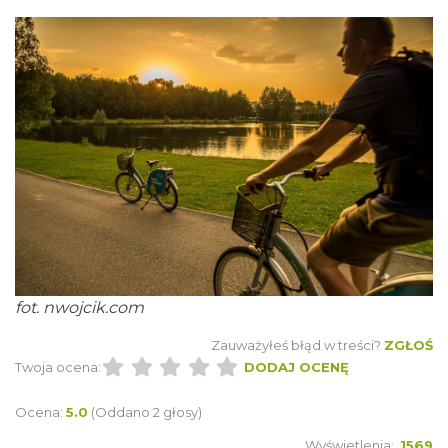
fot.
nwojcik.com
Zauważyłeś błąd w treści?
ZGŁOŚ
Twoja ocena:
DODAJ OCENĘ
Ocena:
5.0
(Oddano 2 głosy)
Wyświetlenia:
1569