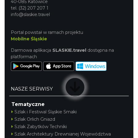
40-085 Katowice
tel. (32) 207 207 1
info@slaskie.travel
Portal powstał w ramach projektu
Mobilne Śląskie
Darmowa aplikacja
SLASKIE.travel
dostępna na
platformach
NASZE SERWISY
Tematyczne
Szlak i Festiwal Śląskie Smaki
Szlak Orlich Gniazd
Szlak Zabytków Techniki
Szlak Architektury Drewnianej Województwa