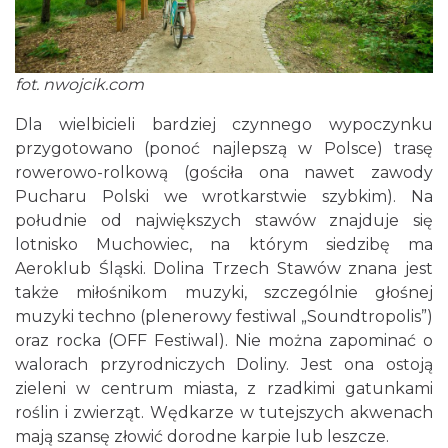
fot.
nwojcik.com
Dla wielbicieli bardziej czynnego wypoczynku
przygotowano (ponoć najlepszą w Polsce) trasę
rowerowo-rolkową (gościła ona nawet zawody
Pucharu Polski we wrotkarstwie szybkim). Na
południe od największych stawów znajduje się
lotnisko Muchowiec, na którym siedzibę ma
Aeroklub Śląski. Dolina Trzech Stawów znana jest
także miłośnikom muzyki, szczególnie głośnej
muzyki techno (plenerowy festiwal „Soundtropolis”)
oraz rocka (OFF Festiwal). Nie można zapominać o
walorach przyrodniczych Doliny. Jest ona ostoją
zieleni w centrum miasta, z rzadkimi gatunkami
roślin i zwierząt. Wędkarze w tutejszych akwenach
mają szansę złowić dorodne karpie lub leszcze.