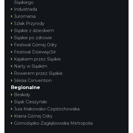
Śląskiego
Industriada
Juromania
Szlak Przyrody
Śląskie z dzieckiem
Śląskie po zdrowie
Festiwal Górnej Odry
Festiwal DziewięćSił
Kajakiem przez Śląskie
Narty w Śląskim
Rowerem przez Śląskie
Silesia Convention
Regionalne
Beskidy
Śląsk Cieszyński
Jura Krakowsko-Częstochowska
Kraina Górnej Odry
Górnośląsko-Zagłębiowska Metropolia