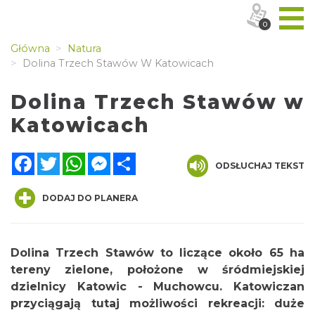
0
Główna
Natura
Dolina Trzech Stawów W Katowicach
Dolina Trzech Stawów w
Katowicach
Facebook
Twitter
WhatsApp
Messenger
Share
ODSŁUCHAJ TEKST
DODAJ DO PLANERA
Dolina Trzech Stawów to liczące około 65 ha
tereny zielone, położone w śródmiejskiej
dzielnicy Katowic - Muchowcu. Katowiczan
przyciągają tutaj możliwości rekreacji: duże