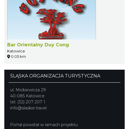
Bar Orientalny Duy Cong
Katowice
0.05 km
ŚLĄSKA ORGANIZACJA TURYSTYCZNA
ul. Mickiewicza 29
40-085 Katowice
tel. (32) 207 207 1
info@slaskie.travel
Portal powstał w ramach projektu