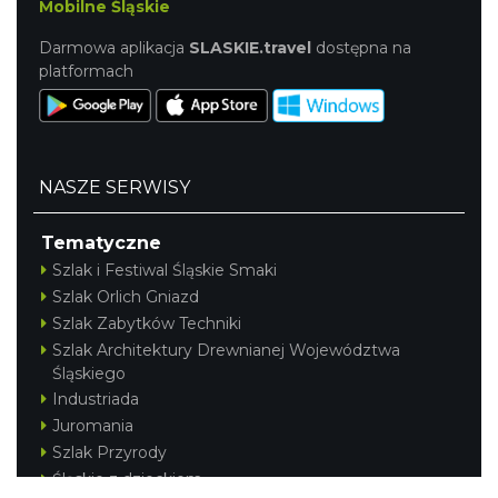
Mobilne Śląskie
Darmowa aplikacja
SLASKIE.travel
dostępna na
platformach
NASZE SERWISY
Tematyczne
Szlak i Festiwal Śląskie Smaki
Szlak Orlich Gniazd
Szlak Zabytków Techniki
Szlak Architektury Drewnianej Województwa
Śląskiego
Industriada
Juromania
Szlak Przyrody
Śląskie z dzieckiem