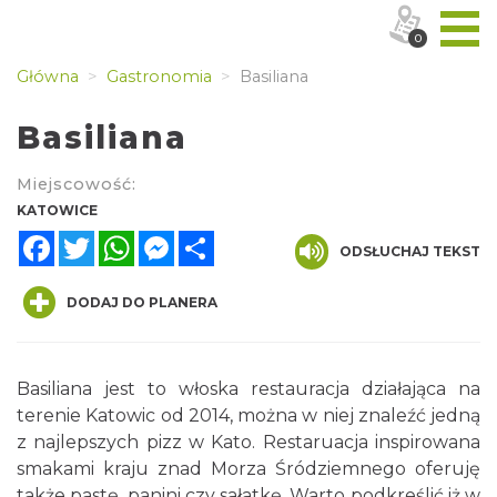
0
Główna
Gastronomia
Basiliana
Basiliana
Miejscowość:
KATOWICE
Facebook
Twitter
WhatsApp
Messenger
Share
ODSŁUCHAJ TEKST
DODAJ DO PLANERA
Basiliana jest to włoska restauracja działająca na
terenie Katowic od 2014, można w niej znaleźć jedną
z najlepszych pizz w Kato. Restaruacja inspirowana
smakami kraju znad Morza Śródziemnego oferuję
także pastę, panini czy sałatkę. Warto podkreślić iż w