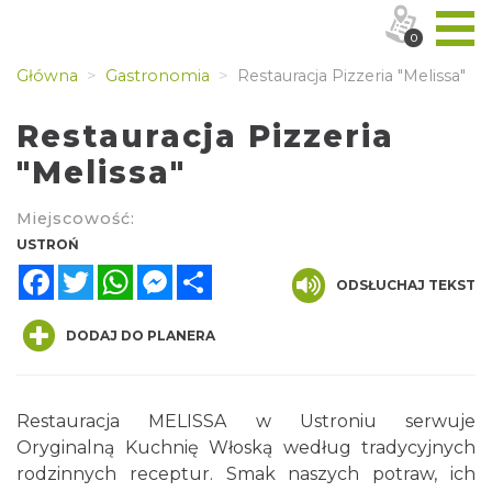
0
Główna
Gastronomia
Restauracja Pizzeria "Melissa"
Restauracja Pizzeria
"Melissa"
Miejscowość:
USTROŃ
Facebook
Twitter
WhatsApp
Messenger
Share
ODSŁUCHAJ TEKST
DODAJ DO PLANERA
Restauracja MELISSA w Ustroniu serwuje
Oryginalną Kuchnię Włoską według tradycyjnych
rodzinnych receptur. Smak naszych potraw, ich