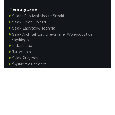
Tematyczne
Szlak i Festiwal Śląskie Smaki
Szlak Orlich Gniazd
Szlak Zabytków Techniki
Szlak Architektury Drewnianej Województwa
Śląskiego
Industriada
Juromania
Szlak Przyrody
Śląskie z dzieckiem
Śląskie po zdrowie
Festiwal Górnej Odry
Festiwal DziewięćSił
Kajakiem przez Śląskie
Narty w Śląskim
Rowerem przez Śląskie
Silesia Convention
Regionalne