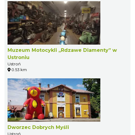
Muzeum Motocykli „Rdzawe Diamenty” w
Ustroniu
Ustroń
0.53 km
Dworzec Dobrych Myśli
Ustroń