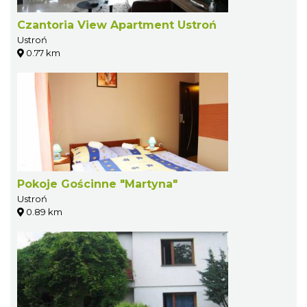
Czantoria View Apartment Ustroń
Ustroń
0.77 km
Pokoje Gościnne "Martyna"
Ustroń
0.89 km