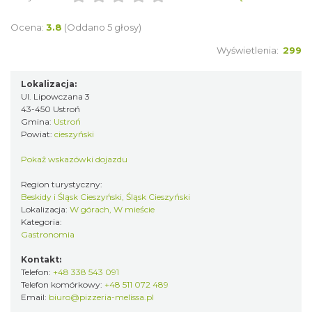
Ocena:
3.8
(Oddano 5 głosy)
Wyświetlenia:
299
Lokalizacja:
Ul. Lipowczana 3
43-450 Ustroń
Gmina:
Ustroń
Powiat:
cieszyński
Pokaż wskazówki dojazdu
Region turystyczny:
Beskidy i Śląsk Cieszyński, Śląsk Cieszyński
Lokalizacja:
W górach, W mieście
Kategoria:
Gastronomia
Kontakt:
Telefon:
+48 338 543 091
Telefon komórkowy:
+48 511 072 489
Email:
biuro@pizzeria-melissa.pl