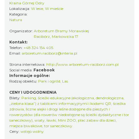
Kraina Górnej Odry
Lokalizacja:
W lesie, W mieście
Kategoria:
Natura
Organizator:
Arboretum Bramy Morawskiej
Racibórz, Markowicka 17
Kontakt:
Telefon:
+48 324 154 405
Email:
arboretum.raciborz@interia.pl
Strona internetowa:
http://www.arboretum-raciborz.com.pl
Social media:
Facebook
Informacje ogólne:
Rodzaj obiektu:
Park i ogród
,
Las
CENY I UDOGODNIENIA
Bilety:
Parking, ścieżki edukacyjne (ekologiczna, dendrologiczna,
„zielona klasa”) z tablicami informacyjnymi i kodami QR, ścieżka
zdrowia, liczne alejki i drogi leśne dostępne dla pieszych i
rowerzystów (dla rowerów niedostępne są ścieżki dydaktyczne i tor
saneczkowy), wiaty, ławki, Mini ZOO, plac zabaw dla dzieci,
miejsca biwakowe, tor saneczkowy.
Ceny:
wstęp wolny