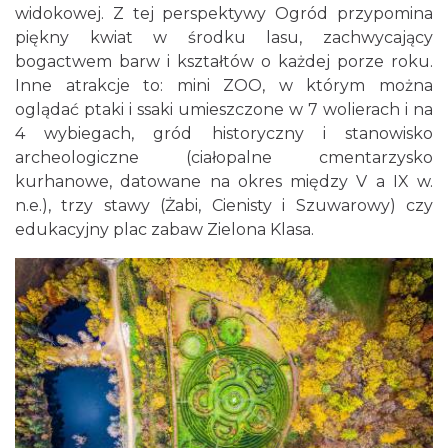
widokowej. Z tej perspektywy Ogród przypomina
piękny kwiat w środku lasu, zachwycający
bogactwem barw i kształtów o każdej porze roku.
Inne atrakcje to: mini ZOO, w którym można
oglądać ptaki i ssaki umieszczone w 7 wolierach i na
4 wybiegach, gród historyczny i stanowisko
archeologiczne (ciałopalne cmentarzysko
kurhanowe, datowane na okres między V a IX w.
n.e.), trzy stawy (Żabi, Cienisty i Szuwarowy) czy
edukacyjny plac zabaw Zielona Klasa.