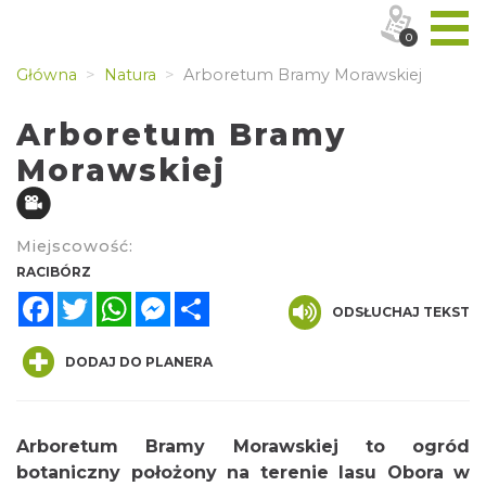
0
Główna
Natura
Arboretum Bramy Morawskiej
Arboretum Bramy
Morawskiej
Miejscowość:
RACIBÓRZ
Facebook
Twitter
WhatsApp
Messenger
Share
ODSŁUCHAJ TEKST
DODAJ DO PLANERA
Arboretum Bramy Morawskiej to ogród
botaniczny położony na terenie lasu Obora w