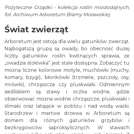
Pożyteczne Grządki - kolekcja roślin miododajnych,
fot. Archiwum Arboretum Bramy Morawskiej
Świat zwierząt
Arboretum jest ostoją dla wielu gatunków zwierząt.
Najbogatszą grupą są owady, bo obecność dużej
liczby gatunków roślin kwitnących sprawia, że
„owadzia stołówka” jest stale dostępna. Zobaczyć tu
można liczne kolorowe motyle, muchówki (muchy,
komary, bzygi), błonkówki (trzmiele, pszczoły, osy,
mrówki), chrząszcze czy pluskwiaki. Odmiennym
siedliskiem są stawy i oczka wodne, gdzie
obserwować można wodne chrząszcze, pluskwiaki i
ślimaki oraz latające w pobliżu i nad wodą ważki.
Starodrzew i martwe drzewa w Arboretum są
domem dla różnych gatunków grzybów i
bezkręgowców saproksylicznych. W stawach