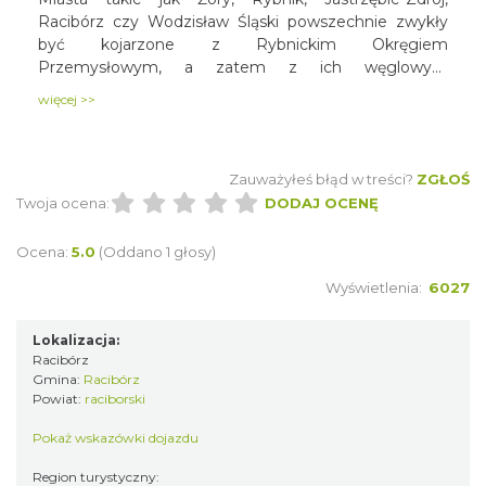
Racibórz czy Wodzisław Śląski powszechnie zwykły
być kojarzone z Rybnickim Okręgiem
Przemysłowym, a zatem z ich węglowym
bogactwem ukrytym pod powierzchnią ziemi. W
więcej >>
istocie zaś, miejskie te ośrodki wespół z przyległymi
do nich gminami skupionymi w Związku Subregionu
Zachodniego kuszą turystów pod nowym wspólnym
Zauważyłeś błąd w treści?
ZGŁOŚ
mianem Krainy Górnej Odry. Druga co do wielkości
Twoja ocena:
rzeka Polski wytyczyła w tym regionie oś, zwracając
DODAJ OCENĘ
przy tym uwagę na przyrodnicze piękno zachodniej
części województwa śląskiego. Jak więc doświadczyć
Ocena:
5.0
(Oddano 1 głosy)
tych terenów? Najlepiej odkrywając ich naturalne
Wyświetlenia:
6027
atrakcje aktywnie, na świeżym powietrzu!
Lokalizacja:
Racibórz
Gmina:
Racibórz
Powiat:
raciborski
Pokaż wskazówki dojazdu
Region turystyczny: