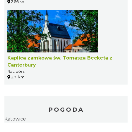
2.56 km
Kaplica zamkowa św. Tomasza Becketa z
Canterbury
Racibórz
2.71 km
POGODA
Katowice