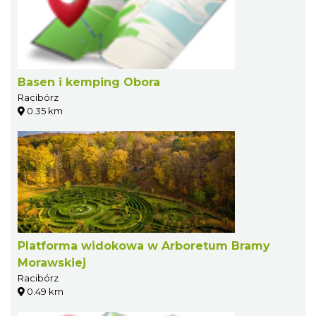
Basen i kemping Obora
Racibórz
0.35 km
Platforma widokowa w Arboretum Bramy
Morawskiej
Racibórz
0.49 km