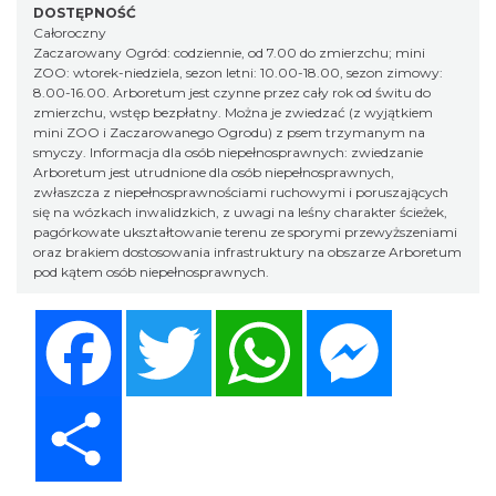
DOSTĘPNOŚĆ
Całoroczny
Zaczarowany Ogród: codziennie, od 7.00 do zmierzchu; mini
ZOO: wtorek-niedziela, sezon letni: 10.00-18.00, sezon zimowy:
8.00-16.00. Arboretum jest czynne przez cały rok od świtu do
zmierzchu, wstęp bezpłatny. Można je zwiedzać (z wyjątkiem
mini ZOO i Zaczarowanego Ogrodu) z psem trzymanym na
smyczy. Informacja dla osób niepełnosprawnych: zwiedzanie
Arboretum jest utrudnione dla osób niepełnosprawnych,
zwłaszcza z niepełnosprawnościami ruchowymi i poruszających
się na wózkach inwalidzkich, z uwagi na leśny charakter ścieżek,
pagórkowate ukształtowanie terenu ze sporymi przewyższeniami
oraz brakiem dostosowania infrastruktury na obszarze Arboretum
pod kątem osób niepełnosprawnych.
Facebook
Twitter
WhatsApp
Messenger
Share