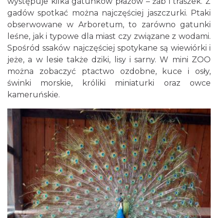
występuje kilka gatunków płazów – żab i traszek. Z
gadów spotkać można najczęściej jaszczurki. Ptaki
obserwowane w Arboretum, to zarówno gatunki
leśne, jak i typowe dla miast czy związane z wodami.
Spośród ssaków najczęściej spotykane są wiewiórki i
jeże, a w lesie także dziki, lisy i sarny. W mini ZOO
można zobaczyć ptactwo ozdobne, kuce i osły,
świnki morskie, króliki miniaturki oraz owce
kameruńskie.