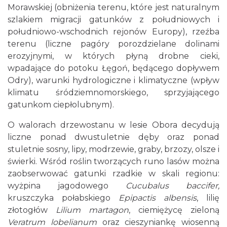
Morawskiej (obniżenia terenu, które jest naturalnym
szlakiem migracji gatunków z południowych i
południowo-wschodnich rejonów Europy), rzeźba
terenu (liczne pagóry porozdzielane dolinami
erozyjnymi, w których płyną drobne cieki,
wpadające do potoku Łęgoń, będącego dopływem
Odry), warunki hydrologiczne i klimatyczne (wpływ
klimatu śródziemnomorskiego, sprzyjającego
gatunkom ciepłolubnym).
O walorach drzewostanu w lesie Obora decydują
liczne ponad dwustuletnie dęby oraz ponad
stuletnie sosny, lipy, modrzewie, graby, brzozy, olsze i
świerki. Wśród roślin tworzących runo lasów można
zaobserwować gatunki rzadkie w skali regionu:
wyżpina jagodowego
Cucubalus baccifer,
kruszczyka połabskiego
Epipactis albensis
, lilię
złotogłów
Lilium martagon
, ciemiężycę zieloną
Veratrum lobelianum
oraz cieszyniankę wiosenną