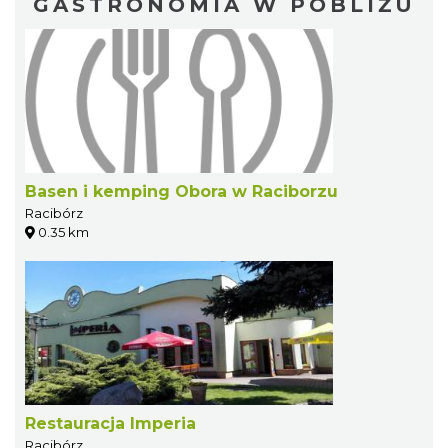
GASTRONOMIA W POBLIŻU
Basen i kemping Obora w Raciborzu
Racibórz
0.35 km
Restauracja Imperia
Racibórz