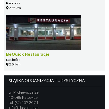
Racibórz
2.57 km
BeQuick Restauracje
Racibórz
2.61 km
ŚLĄSKA ORGANIZACJA TURYSTYCZNA
ul. Mickiewicza 29
40-085 Katowice
tel. (32) 207 207 1
info@slaskie.travel