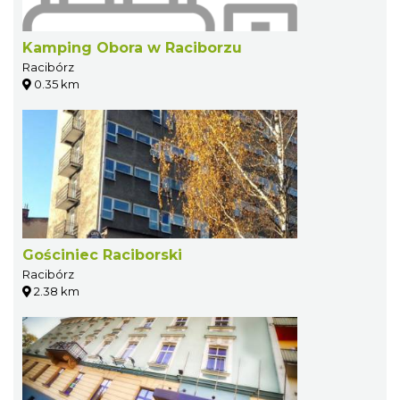
Kamping Obora w Raciborzu
Racibórz
0.35 km
Gościniec Raciborski
Racibórz
2.38 km