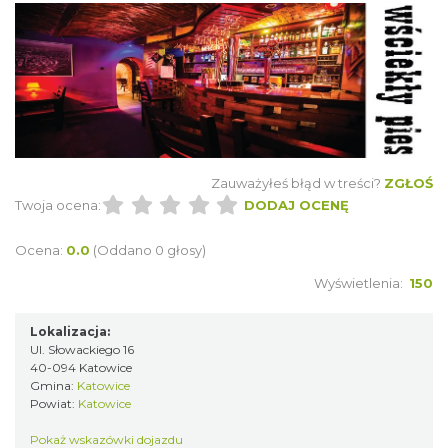
Zauważyłeś błąd w treści?
ZGŁOŚ
Twoja ocena:
DODAJ OCENĘ
Ocena:
0.0
(Oddano 0 głosy)
Wyświetlenia:
150
Lokalizacja:
Ul. Słowackiego 16
40-094 Katowice
Gmina:
Katowice
Powiat:
Katowice
Pokaż wskazówki dojazdu