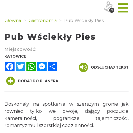
0
Główna
Gastronomia
Pub Wściekły Pies
Pub Wściekły Pies
Miejscowość:
KATOWICE
Facebook
Twitter
WhatsApp
Messenger
Share
ODSŁUCHAJ TEKST
DODAJ DO PLANERA
Doskonały na spotkania w szerszym gronie jak
również tylko we dwoje, dający poczucie
kameralności, pogranicze tajemniczości,
romantyzmu i szorstkiej codzienności.