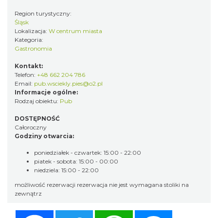
Region turystyczny:
Śląsk
Lokalizacja:
W centrum miasta
Kategoria:
Gastronomia
Kontakt:
Telefon:
+48 662 204 786
Email:
pub.wsciekly.pies@o2.pl
Informacje ogólne:
Rodzaj obiektu:
Pub
DOSTĘPNOŚĆ
Całoroczny
Godziny otwarcia:
poniedziałek - czwartek: 15:00 - 22:00
piatek - sobota: 15:00 - 00:00
niedziela: 15:00 - 22:00
możliwość rezerwacji rezerwacja nie jest wymagana stoliki na
zewnątrz
Facebook
Twitter
WhatsApp
Messenger