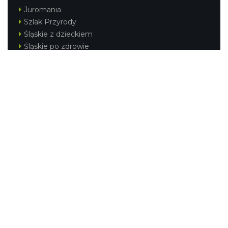
Juromania
Szlak Przyrody
Śląskie z dzieckiem
Śląskie po zdrowie
Festiwal Górnej Odry
Festiwal DziewięćSił
Kajakiem przez Śląskie
Narty w Śląskim
Rowerem przez Śląskie
Silesia Convention
Regionalne
Beskidy
Śląsk Cieszyński
Jura Krakowsko-Częstochowska
Kraina Górnej Odry
Górnośląsko-Zagłębiowska Metropolia
KONTAKT
|
PUNKTY IT
|
POLITYKA