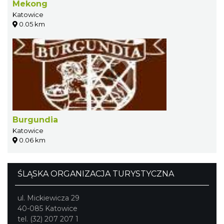
Mekong
Katowice
0.05 km
Burgundia
Katowice
0.06 km
ŚLĄSKA ORGANIZACJA TURYSTYCZNA
ul. Mickiewicza 29
40-085 Katowice
tel. (32) 207 207 1