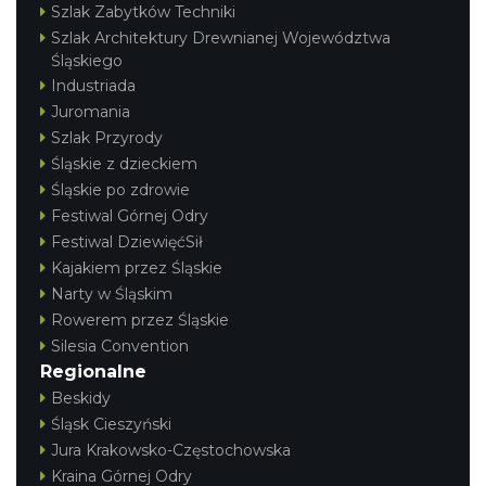
Szlak Zabytków Techniki
Szlak Architektury Drewnianej Województwa
Śląskiego
Industriada
Juromania
Szlak Przyrody
Śląskie z dzieckiem
Śląskie po zdrowie
Festiwal Górnej Odry
Festiwal DziewięćSił
Kajakiem przez Śląskie
Narty w Śląskim
Rowerem przez Śląskie
Silesia Convention
Regionalne
Beskidy
Śląsk Cieszyński
Jura Krakowsko-Częstochowska
Kraina Górnej Odry