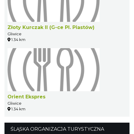
Złoty Kurczak II (G-ce Pl. Piastów)
Gliwice
1.34 km
Orient Ekspres
Gliwice
1.34 km
ŚLĄSKA ORGANIZACJA TURYSTYCZNA