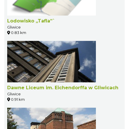
Lodowisko „Tafla”`
Gliwice
0.83 km
Dawne Liceum im. Eichendorffa w Gliwicach
Gliwice
0.91 km