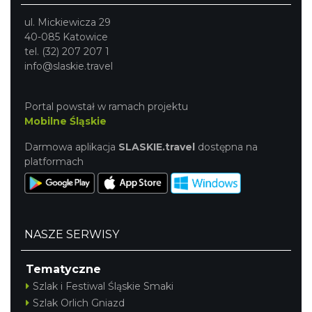
ul. Mickiewicza 29
40-085 Katowice
tel. (32) 207 207 1
info@slaskie.travel
Portal powstał w ramach projektu
Mobilne Śląskie
Darmowa aplikacja
SLASKIE.travel
dostępna na
platformach
NASZE SERWISY
Tematyczne
Szlak i Festiwal Śląskie Smaki
Szlak Orlich Gniazd