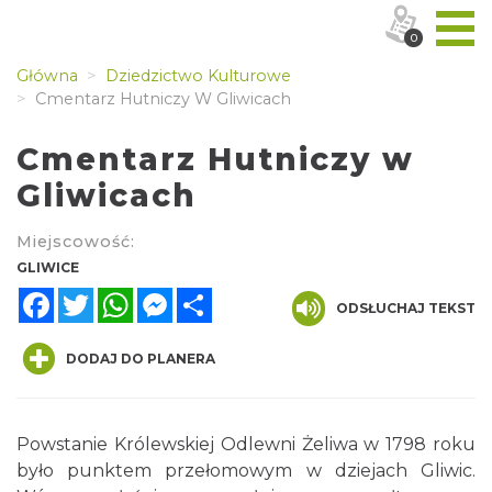
0
Główna
Dziedzictwo Kulturowe
Cmentarz Hutniczy W Gliwicach
Cmentarz Hutniczy w
Gliwicach
Miejscowość:
GLIWICE
Facebook
Twitter
WhatsApp
Messenger
Share
ODSŁUCHAJ TEKST
DODAJ DO PLANERA
Powstanie Królewskiej Odlewni Żeliwa w 1798 roku
było punktem przełomowym w dziejach Gliwic.