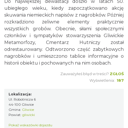
Do największej dewastacji doszło w latach 50.
ubiegłego wieku, kiedy zapoczątkowano akcję
skuwania niemieckich napisów z nagrobków. Później
rozkradziono żeliwne elementy praktycznie
wszystkich grobów. Obecnie, siłami społecznymi
członków i sympatyków stowarzyszenia Gliwickie
Metamorfozy, Cmentarz Hutniczy został
odrestaurowany. Odtworzono część zabytkowych
nagrobków i umieszczono tablice informacyjne o
historii obiektu i pochowanych na nim osobach.
Zauważyłeś błąd w treści?
ZGŁOŚ
Wyświetlenia:
187
Lokalizacja:
Ul. Robotnicza 6
44-100 Gliwice
Gmina:
Gliwice
Powiat:
gliwicki
Pokaż wskazówki dojazdu