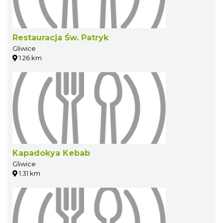
Restauracja Św. Patryk
Gliwice
1.26 km
Kapadokya Kebab
Gliwice
1.31 km