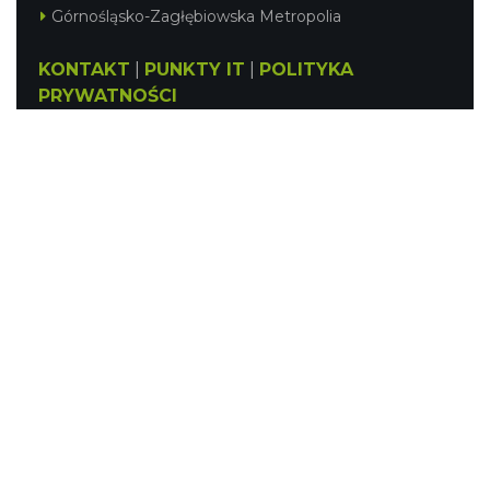
Górnośląsko-Zagłębiowska Metropolia
KONTAKT
|
PUNKTY IT
|
POLITYKA
PRYWATNOŚCI