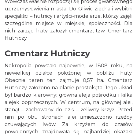
Wówczas właśnie rozpoczął się proces gwałtownego
uprzemysłowienia miasta. Do Gliwic zjechali wybitni
specjaliści – hutnicy i artyści-modelarze, którzy zajęli
szczególne miejsce w miejskiej społeczności. Dla
nich zarząd huty założył cmentarz, tzw. Cmentarz
Hutniczy.
Cmentarz Hutniczy
Nekropolia powstała najpewniej w 1808 roku, na
niewielkiej działce położonej w pobliżu huty.
Obecnie teren ten zajmuje 0,57 ha. Cmentarz
Hutniczy założono na planie prostokąta. Jego układ
był bardzo klarowny: główna aleja pośrodku i kilka
alejek poprzecznych. W centrum, na głównej alei,
stanął – zachowany do dziś – żeliwny krzyż. Przed
nim po obu stronach alei umieszczono rzeźby
czuwających lwów. Za krzyżem, do czasów
powojennych znajdowała się najbardziej okazała