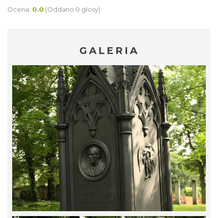
Ocena:
0.0
(Oddano 0 głosy)
GALERIA