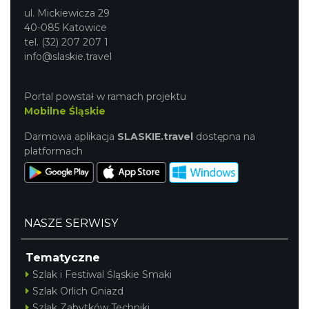
ul. Mickiewicza 29
40-085 Katowice
tel. (32) 207 207 1
info@slaskie.travel
Portal powstał w ramach projektu
Mobilne Śląskie
Darmowa aplikacja
SLASKIE.travel
dostępna na
platformach
NASZE SERWISY
Tematyczne
Szlak i Festiwal Śląskie Smaki
Szlak Orlich Gniazd
Szlak Zabytków Techniki