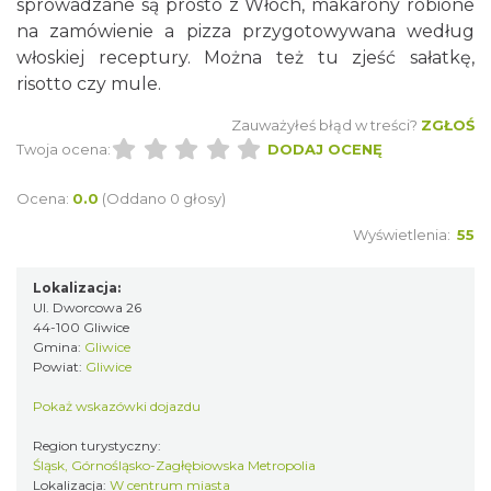
sprowadzane są prosto z Włoch, makarony robione
na zamówienie a pizza przygotowywana według
włoskiej receptury. Można też tu zjeść sałatkę,
risotto czy mule.
Zauważyłeś błąd w treści?
ZGŁOŚ
Twoja ocena:
DODAJ OCENĘ
Ocena:
0.0
(Oddano 0 głosy)
Wyświetlenia:
55
Lokalizacja:
Ul. Dworcowa 26
44-100 Gliwice
Gmina:
Gliwice
Powiat:
Gliwice
Pokaż wskazówki dojazdu
Region turystyczny:
Śląsk, Górnośląsko-Zagłębiowska Metropolia
Lokalizacja:
W centrum miasta