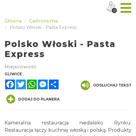
0
Główna
Gastronomia
Polsko Włoski - Pasta Express
Polsko Włoski - Pasta
Express
Miejscowość:
GLIWICE
Facebook
Twitter
WhatsApp
Messenger
Share
ODSŁUCHAJ TEKST
DODAJ DO PLANERA
Kameralna restauracja niedaleko Rynku.
Restauracja łączy kuchnię włoską i polską. Produkty