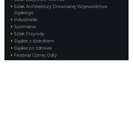
Szlak Architektury Drewnianej Województwa
Śląskiego
Industriada
Juromania
Szlak Przyrody
Śląskie z dzieckiem
Śląskie po zdrowie
Festiwal Górnej Odry
Festiwal DziewięćSił
Kajakiem przez Śląskie
Narty w Śląskim
Rowerem przez Śląskie
Silesia Convention
Regionalne
Beskidy
Śląsk Cieszyński
Jura Krakowsko-Częstochowska
Kraina Górnej Odry