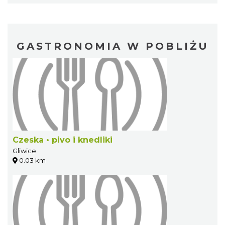
GASTRONOMIA W POBLIŻU
Czeska • pivo i knedliki
Gliwice
0.03 km