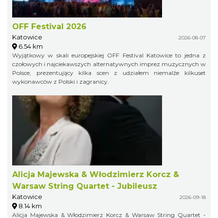
OFF Festival 2026
Katowice
2026-08-07
6.54 km
Wyjątkowy w skali europejskiej OFF Festival Katowice to jedna z
czołowych i najciekawszych alternatywnych imprez muzycznych w
Polsce, prezentujący kilka scen z udziałem niemalże kilkuset
wykonawców z Polski i zagranicy.
Alicja Majewska & Włodzimierz Korcz &
Warsaw String Quartet - Jubileusz
Katowice
2026-09-18
8.14 km
Alicja Majewska & Włodzimierz Korcz & Warsaw String Quartet -