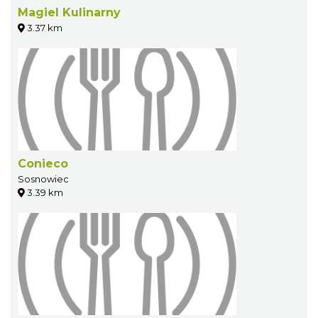
Magiel Kulinarny
3.37 km
Conieco
Sosnowiec
3.39 km