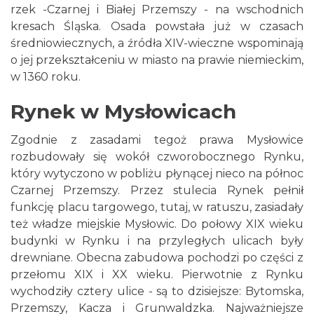
rzek -Czarnej i Białej Przemszy - na wschodnich
kresach Śląska. Osada powstała już w czasach
średniowiecznych, a źródła XIV-wieczne wspominają
o jej przekształceniu w miasto na prawie niemieckim,
w 1360 roku.
Rynek w Mysłowicach
Zgodnie z zasadami tegoż prawa Mysłowice
rozbudowały się wokół czworobocznego Rynku,
który wytyczono w pobliżu płynącej nieco na północ
Czarnej Przemszy. Przez stulecia Rynek pełnił
funkcję placu targowego, tutaj, w ratuszu, zasiadały
też władze miejskie Mysłowic. Do połowy XIX wieku
budynki w Rynku i na przyległych ulicach były
drewniane. Obecna zabudowa pochodzi po części z
przełomu XIX i XX wieku. Pierwotnie z Rynku
wychodziły cztery ulice - są to dzisiejsze: Bytomska,
Przemszy, Kacza i Grunwaldzka. Najważniejsze