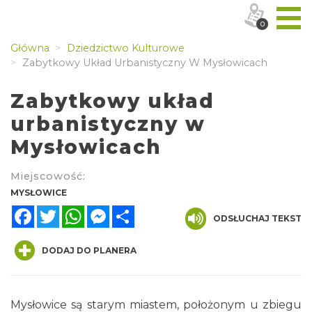
0
Główna
Dziedzictwo Kulturowe
Zabytkowy Układ Urbanistyczny W Mysłowicach
Zabytkowy układ
urbanistyczny w
Mysłowicach
Miejscowość:
MYSŁOWICE
Facebook
Twitter
WhatsApp
Messenger
Share
ODSŁUCHAJ TEKST
DODAJ DO PLANERA
Mysłowice są starym miastem, położonym u zbiegu