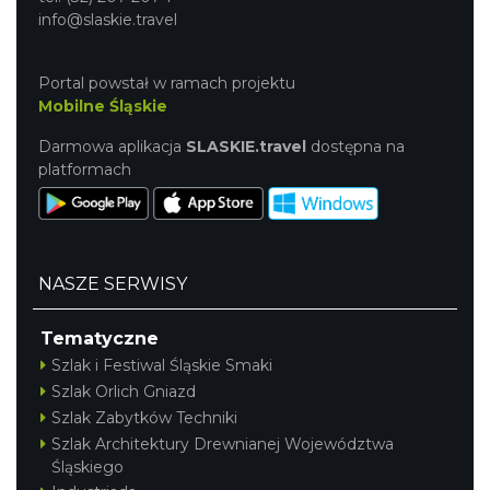
info@slaskie.travel
Portal powstał w ramach projektu
Mobilne Śląskie
Darmowa aplikacja
SLASKIE.travel
dostępna na
platformach
NASZE SERWISY
Tematyczne
Szlak i Festiwal Śląskie Smaki
Szlak Orlich Gniazd
Szlak Zabytków Techniki
Szlak Architektury Drewnianej Województwa
Śląskiego