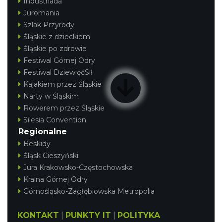
Industriada
Juromania
Szlak Przyrody
Śląskie z dzieckiem
Śląskie po zdrowie
Festiwal Górnej Odry
Festiwal DziewięćSił
Kajakiem przez Śląskie
Narty w Śląskim
Rowerem przez Śląskie
Silesia Convention
Regionalne
Beskidy
Śląsk Cieszyński
Jura Krakowsko-Częstochowska
Kraina Górnej Odry
Górnośląsko-Zagłębiowska Metropolia
KONTAKT
|
PUNKTY IT
|
POLITYKA