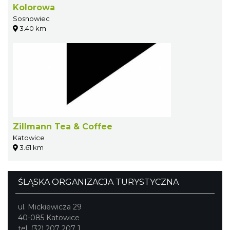
Kolorowa
Sosnowiec
3.40 km
Zillmann Tea & Coffee
Katowice
3.61 km
ŚLĄSKA ORGANIZACJA TURYSTYCZNA
ul. Mickiewicza 29
40-085 Katowice
tel. (32) 207 207 1