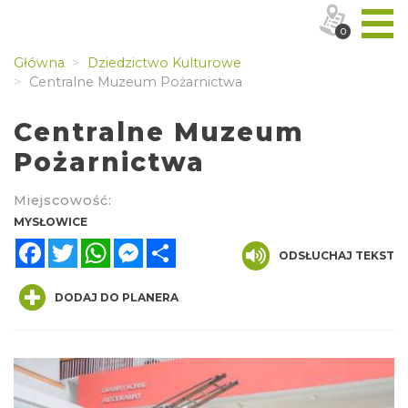
0
Główna
Dziedzictwo Kulturowe
Centralne Muzeum Pożarnictwa
Centralne Muzeum
Pożarnictwa
Miejscowość:
MYSŁOWICE
Facebook
Twitter
WhatsApp
Messenger
Share
ODSŁUCHAJ TEKST
DODAJ DO PLANERA