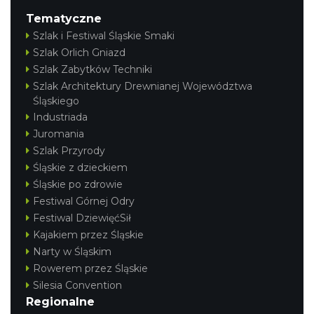
Tematyczne
Szlak i Festiwal Śląskie Smaki
Szlak Orlich Gniazd
Szlak Zabytków Techniki
Szlak Architektury Drewnianej Województwa
Śląskiego
Industriada
Juromania
Szlak Przyrody
Śląskie z dzieckiem
Śląskie po zdrowie
Festiwal Górnej Odry
Festiwal DziewięćSił
Kajakiem przez Śląskie
Narty w Śląskim
Rowerem przez Śląskie
Silesia Convention
Regionalne