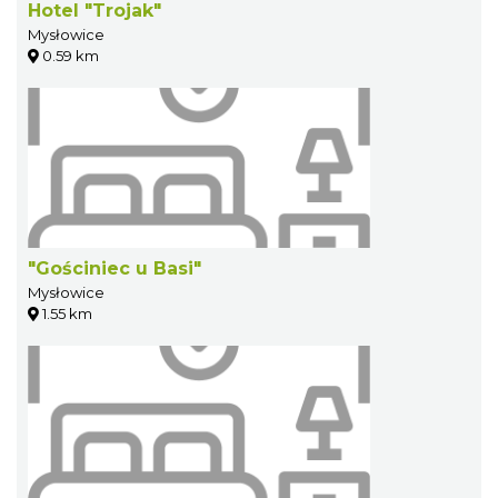
Hotel "Trojak"
Mysłowice
0.59 km
"Gościniec u Basi"
Mysłowice
1.55 km