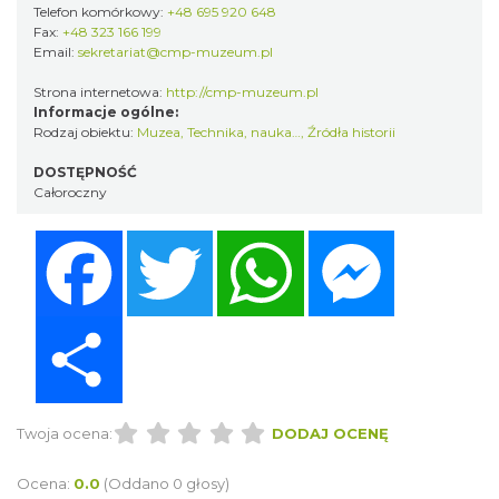
Telefon komórkowy:
+48 695 920 648
Fax:
+48 323 166 199
Email:
sekretariat@cmp-muzeum.pl
Strona internetowa:
http://cmp-muzeum.pl
Informacje ogólne:
Rodzaj obiektu:
Muzea
,
Technika, nauka…
,
Źródła historii
DOSTĘPNOŚĆ
Całoroczny
Facebook
Twitter
WhatsApp
Messenger
Share
Twoja ocena:
DODAJ OCENĘ
Ocena:
0.0
(Oddano 0 głosy)