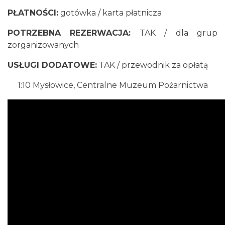
PŁATNOŚCI:
gotówka / karta płatnicza
POTRZEBNA REZERWACJA:
TAK / dla grup
zorganizowanych
USŁUGI DODATOWE:
TAK / przewodnik za opłatą
1:10
Mysłowice, Centralne Muzeum Pożarnictwa