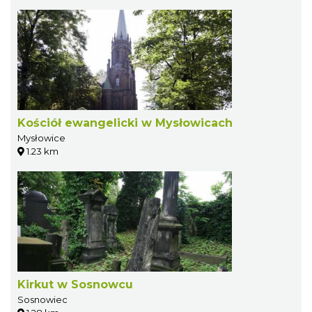
Kościół ewangelicki w Mysłowicach
Mysłowice
1.23 km
Kirkut w Sosnowcu
Sosnowiec