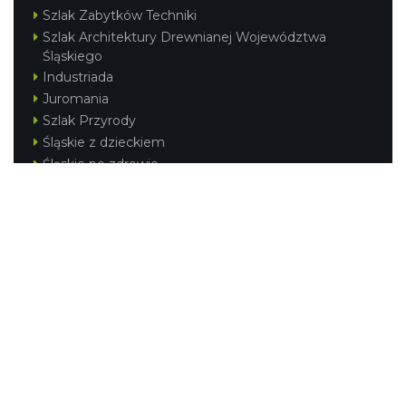
Szlak Zabytków Techniki
Szlak Architektury Drewnianej Województwa
Śląskiego
Industriada
Juromania
Szlak Przyrody
Śląskie z dzieckiem
Śląskie po zdrowie
Festiwal Górnej Odry
Festiwal DziewięćSił
Kajakiem przez Śląskie
Narty w Śląskim
Rowerem przez Śląskie
Silesia Convention
Regionalne
Beskidy
Śląsk Cieszyński
Jura Krakowsko-Częstochowska
Kraina Górnej Odry