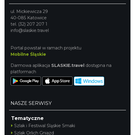
ul. Mickiewicza 29
40-085 Katowice
tel. (32) 207 207 1
info@slaskie.travel
Portal powstał w ramach projektu
Mobilne Śląskie
Darmowa aplikacja
SLASKIE.travel
dostępna na
platformach
NASZE SERWISY
Tematyczne
Szlak i Festiwal Śląskie Smaki
Szlak Orlich Gniazd