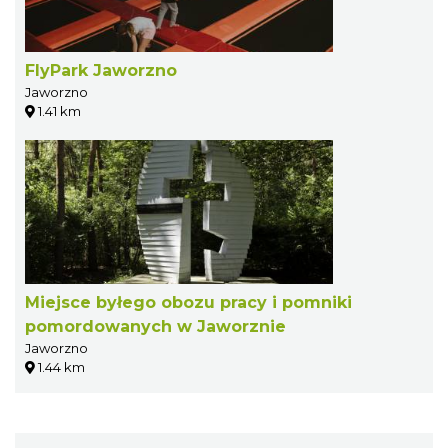
FlyPark Jaworzno
Jaworzno
1.41 km
Miejsce byłego obozu pracy i pomniki
pomordowanych w Jaworznie
Jaworzno
1.44 km