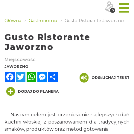
0
Główna
Gastronomia
Gusto Ristorante Jaworzno
Gusto Ristorante
Jaworzno
Miejscowość:
JAWORZNO
Facebook
Twitter
WhatsApp
Messenger
Share
ODSŁUCHAJ TEKST
DODAJ DO PLANERA
Naszym celem jest przeniesienie najlepszych dań
kuchni włoskiej z poszanowaniem dla tradycyjnych
smaków, produktów oraz metod gotowania.