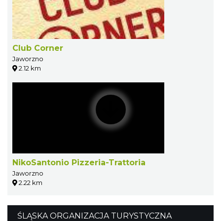
Club Corner
Jaworzno
2.12 km
NikoSantonio Pizzeria-Trattoria
Jaworzno
2.22 km
ŚLĄSKA ORGANIZACJA TURYSTYCZNA