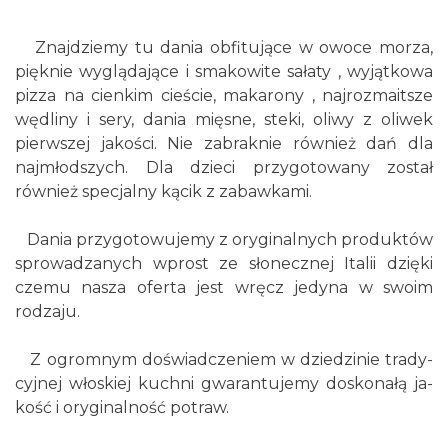
Znajdziemy tu dania obfitujące w owoce morza,
pięknie wyglądające i smakowite sałaty , wyjątkowa
pizza na cienkim cieście, makarony , najrozmaitsze
wędliny i sery, dania mięsne, steki, oliwy z oliwek
pierwszej jakości. Nie zabraknie również dań dla
najmłodszych. Dla dzieci przygotowany został
również specjalny kącik z zabawkami.
Dania przy­go­to­wu­je­my z ory­gi­nal­nych pro­duk­tów
spro­wa­dza­nych wprost ze sło­necz­nej Ita­lii dzię­ki
cze­mu na­sza ofer­ta jest wręcz jedyna w swoim
rodzaju.
Z ogrom­nym do­świad­cze­niem w dzie­dzi­nie tra­dy­
cyj­nej wło­skiej kuch­ni gwa­ran­tu­jemy do­sko­na­łą ja­
kość i ory­gi­nal­ność po­traw.