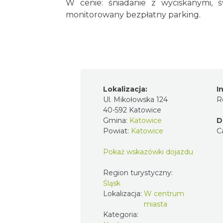
W cenie: śniadanie z wyciskanymi, 
monitorowany bezpłatny parking.
Lokalizacja:
I
Ul. Mikołowska 124
R
40-592 Katowice
Gmina:
Katowice
D
Powiat:
Katowice
C
Pokaż wskazówki dojazdu
Region turystyczny:
Śląsk
Lokalizacja:
W centrum
miasta
Kategoria: