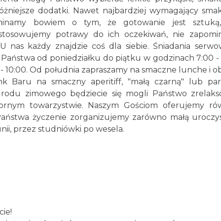
jróżniejsze dodatki. Nawet najbardziej wymagający sma
ominamy bowiem o tym, że gotowanie jest sztuką,
ostosowujemy potrawy do ich oczekiwań, nie zapom
 U nas każdy znajdzie coś dla siebie. Śniadania serw
 Państwa od poniedziałku do piątku w godzinach 7:00 - 
0 - 10:00. Od południa zapraszamy na smaczne lunche i ob
k Baru na smaczny aperitiff, "małą czarną" lub pa
rodu zimowego będziecie się mogli Państwo zrelak
bornym towarzystwie. Naszym Gościom oferujemy ró
 Państwa życzenie zorganizujemy zarówno małą uroczy
nii, przez studniówki po wesela.
ie!