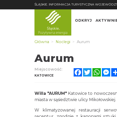
ŚLĄSKIE. INFORMACJA TURYSTYCZNA WOJEWÓDZ
ODKRYJ
AKTYWNI
Główna
Noclegi
Aurum
Aurum
Miejscowość:
Facebook
Twitter
Whats
Me
KATOWICE
Willa "AURUM"
Katowice to nowoczesny
miasta w sąsiedztwie ulicy Mikołowskiej.
W klimatyzowanej restauracji ser
receptur, zgodnie z kanonami sztuki k