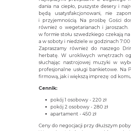
dania na ciepło, puszyste desery i na
będą usatysfakcjonowani, nie zap
i przyjemnością. Na prośbę Gości d
również o wegetarianach i jaroszach.
w formie stołu szwedzkiego czekają na
a w soboty i niedziele w godzinach 7:0
Zapraszamy również do naszego Drin
herbatę. W urokliwych wnętrzach og
słuchając nastrojowej muzyki w wy
profesjonalne usługi bankietowe. Na
firmową, jak i większą imprezę: od komu
Cennik:
pokój 1 osobowy - 220 zł
pokój 2 osobowy - 280 zł
apartament - 450 zł
Ceny do negocjacji przy dłuższym pobyc