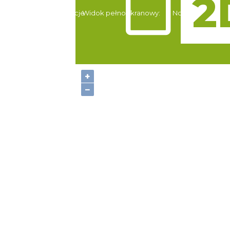
Atrakcje
Widok pełnoekranowy:
Noclegi
+
−