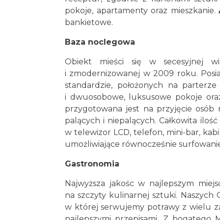
pokoje, apartamenty oraz mieszkanie.
bankietowe.
Baza noclegowa
Obiekt mieści się w secesyjnej wi
i zmodernizowanej w 2009 roku. Posi
standardzie, położonych na parterze
i dwuosobowe, luksusowe pokoje oraz
przygotowana jest na przyjęcie osób n
palących i niepalących. Całkowita ilo
w telewizor LCD, telefon, mini-bar, kabi
umożliwiające równocześnie surfowanie
Gastronomia
Najwyższa jakośc w najlepszym miej
na szczyty kulinarnej sztuki. Naszych 
w której serwujemy potrawy z wielu 
najlepszymi przepisami. Z bogatego 