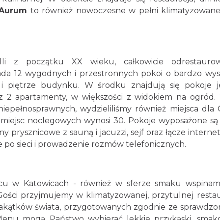
Aurum
to również nowoczesne w pełni klimatyzowane
lli z początku XX wieku, całkowicie odrestauro
ada 12 wygodnych i przestronnych pokoi o bardzo wy
 i piętrze budynku. W środku znajdują się pokoje 
 2 apartamenty, w większości z widokiem na ogród. 
iepełnosprawnych, wydzieliliśmy również miejsca dla 
ść miejsc noclegowych wynosi 30. Pokoje wyposażone są 
ny prysznicowe z sauną i jacuzzi, sejf oraz łącze interne
 po sieci i prowadzenie rozmów telefonicznych.
scu w Katowicach - również w sferze smaku wspinam
Gości przyjmujemy w klimatyzowanej, przytulnej restaur
zakątków świata, przygotowanych zgodnie ze sprawdzo
Menu mogą Państwo wybierać lekkie przykąski, smak