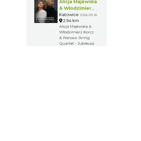
LORD OF THE
DANCE 2026.
Przygotuj się na
wieczór, który na
zawsze zapisze się
w Twojej pamięci.
Alicja Majewska
& Włodzimierz
Korcz &
Katowice
2026-09-18
2.94 km
Warsaw String
Alicja Majewska &
Quartet -
Włodzimierz Korcz
Jubileusz
& Warsaw String
Quartet - Jubileusz