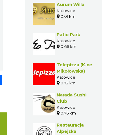
GASTRONOMIA W
POBLIŻU
Aurum Willa
Katowice
0.01 km
Patio Park
pp
senger
Share
Katowice
0.66 km
Telepizza (K-ce
Mikołowska)
Katowice
0.72 km
Narada Sushi