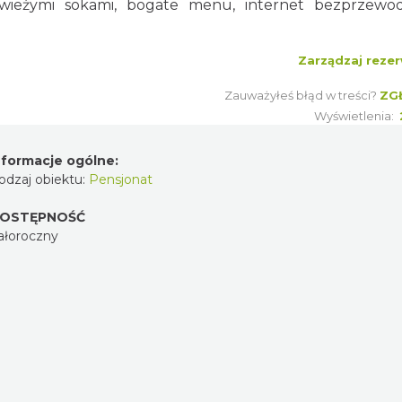
świeżymi sokami, bogate menu, internet bezprzewo
Zarządzaj rezer
Zauważyłeś błąd w treści?
ZG
Wyświetlenia:
nformacje ogólne:
odzaj obiektu:
Pensjonat
OSTĘPNOŚĆ
ałoroczny