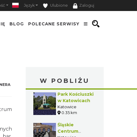
ość
Język
Ulubione
Zaloguj
IĘ
BLOG
POLECANE SERWISY
W POBLIŻU
NERA
Park Kościuszki
w Katowicach
Katowice
ntrum
0.35 km
Śląskie
nych
Centrum
 bar,