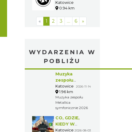
Club
Katowice
0.76 km
Restauracja
Alpejska
Katowice
0.94 km
«
1
2
3
…
6
»
WYDARZENIA W
POBLIŻU
Muzyka
zespołu
Metallica
Katowice
2026-11-14
1.96 km
symfonicznie