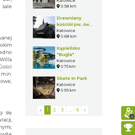
Wolności i
Katowice
 sale
0.58 km
Solidarności w
Katowicach
Drewniany
oraz Pomnik
kościół pw. św.
Dziewięciu z
Michała
Katowice
Wujka
0.68 km
Archanioła w
wanej
Katowicach
sokim
Kąpielisko
jedno
"Bugla"
Willa
Katowice
Gości
0.75 km
m.in.
Skate In Park
towe,
Katowice
0.95 km
«
1
2
3
…
6
»
y się
0
acji,
nymi,
owite