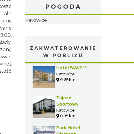
POGODA
kosze
 ale
inamy
owane
9:00,
iady.
rzoną
sować
wnież
stość
ZAKWATEROWANIE
W POBLIŻU
Hotel "AWF"*
Katowice
0.65 km