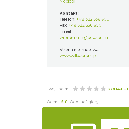
Noclegi
Kontakt:
Telefon:
+48 322 536 600
Fax:
+48 322 536 600
Email:
willa_aurum@poczta.fm
Strona internetowa:
www.willaaurum.pl
Twoja ocena:
DODAJ O
Ocena:
5.0
(Oddano 1 głosy)