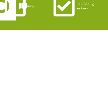
Pokaż/Ukryj
Trasy
markery