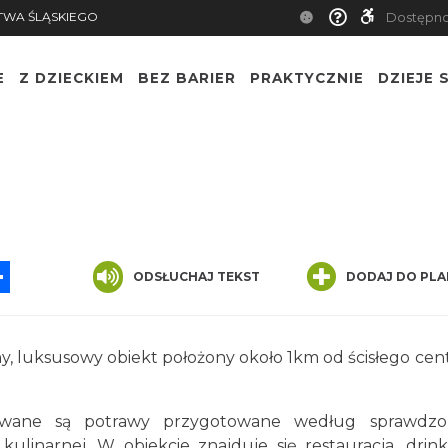
TWA ŚLĄSKIEGO
Dostępn
E
Z DZIECKIEM
BEZ BARIER
PRAKTYCZNIE
DZIEJE S
App
ssenger
Share
ODSŁUCHAJ TEKST
DODAJ DO PLA
, luksusowy obiekt położony około 1km od ścisłego ce
wowane są potrawy przygotowane według sprawdzo
ulinarnej. W obiekcie znajduje się restauracja, drink