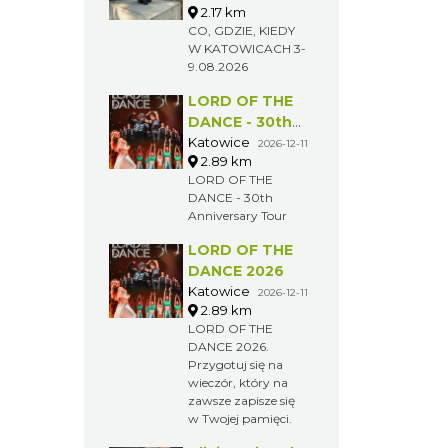
Muzyka zespołu
2026
Metallica
symfonicznie 2026
CO, GDZIE,
KIEDY W
KATOWICACH
Katowice
2026-08-03
2.17 km
3-9.08.2026
CO, GDZIE, KIEDY
W KATOWICACH 3-
9.08.2026
LORD OF THE
DANCE - 30th
Anniversary
Katowice
2026-12-11
2.89 km
Tour
LORD OF THE
DANCE - 30th
Anniversary Tour
LORD OF THE
DANCE 2026
Katowice
2026-12-11
2.89 km