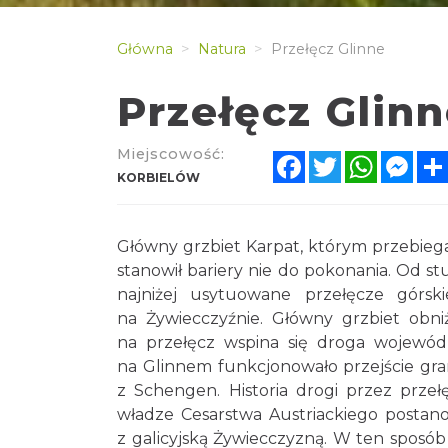
Główna
Natura
Przełęcz Glinne
Przełęcz Glin
Miejscowość:
Facebook
Twitter
WhatsA
Mes
KORBIELÓW
Główny grzbiet Karpat, którym przebiega
stanowił bariery nie do pokonania. Od st
najniżej usytuowane przełęcze górski
na Żywiecczyźnie. Główny grzbiet obni
na przełęcz wspina się droga wojewód
na Glinnem funkcjonowało przejście gra
z Schengen. Historia drogi przez przeł
władze Cesarstwa Austriackiego postan
z galicyjską Żywiecczyzną. W ten sposób 