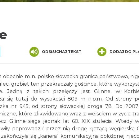
ne
pp
senger
Share
ODSŁUCHAJ TEKST
DODAJ DO PL
 obecnie m.in. polsko-słowacka granica państwowa, nig
uleci grzbiet ten przekraczały gościńce, które wykorzys
e. Jedną z takich przełęczy jest Glinne, w Korbi
ża się tutaj do wysokości 809 m n.p.m. Od strony po
zka nr 945, od strony słowackiej droga 78. Do 200
niczne, które zlikwidowano wraz z wejściem w życie tr
ęcz Glinne sięga jednak lat 60. XIX stulecia. Wtedy w
owiły poprowadzić przez nią drogę łączącą węgierską
zakończyła się „kariera” komunikacyjna położonej nieco