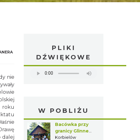
PLIKI
ANERA
DŹWIĘKOWE
dy nie
tywały
elowie
lskiej
7 roku
W POBLIŻU
aktatu
łaśnie
Bacówka przy
 Orawę
granicy Glinne
 dalej
809 m n.p.m. w
Korbielów