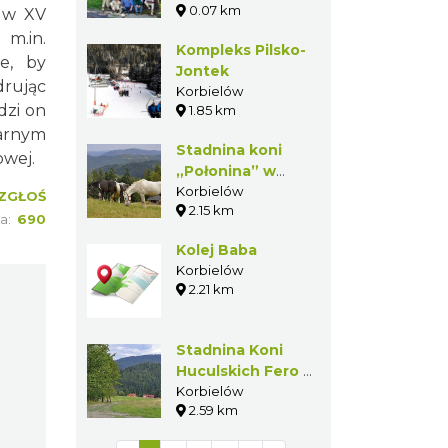
0.07 km
Korbielowie
ż w XV
m.in.
Kompleks Pilsko-
ie, by
Jontek
rując
Korbielów
dzi on
1.85 km
zarnym
Stadnina koni
owej.
„Połonina” w
Korbielowie
Korbielów
ZGŁOŚ
2.15 km
ia:
690
Kolej Baba
Korbielów
2.21 km
Stadnina Koni
Huculskich Fero w
Korbielowie
Korbielów
2.59 km