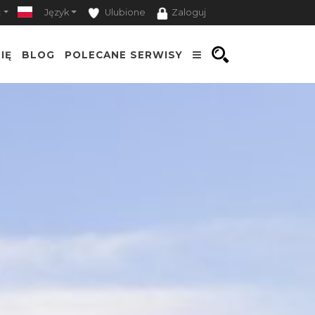
ć
Język
Ulubione
Zaloguj
IĘ
BLOG
POLECANE SERWISY