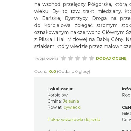
na wschód przełęczy Półgórska, którą
wieku. Był to tzw. trakt miedziany,
w Bańskiej Bystrzycy. Droga na przeł
do Korbielowa zbiegać stromym stoki
oznakowanym na czerwono Głównym Szla
z Pilska i Hali Miziowej na Babią Górę
szlakiem, który wiedzie przez malownicz
Twoja ocena:
DODAJ OCENĘ
Ocena:
0.0
(Oddano 0 głosy)
Lokalizacja:
Inf
Korbielów
Rodz
Gmina:
Jeleśnia
Powiat:
żywiecki
CEN
Bilet
Pokaż wskazówki dojazdu
Cen