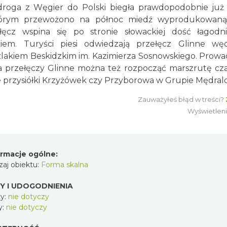
 droga z Węgier do Polski biegła prawdopodobnie ju
 którym przewożono na północ miedź wyprodukowaną 
ęcz wspina się po stronie słowackiej dość łagodn
em. Turyści piesi odwiedzają przełęcz Glinne węd
kiem Beskidzkim im. Kazimierza Sosnowskiego. Prowa
. Na przełęczy Glinne można też rozpocząć marszrutę c
e przysiółki Krzyżówek czy Przyborowa w Grupie Mędral
Zauważyłeś błąd w treści?
Wyświetlen
ormacje ogólne:
aj obiektu:
Forma skalna
Y I UDOGODNIENIA
y:
nie dotyczy
y:
nie dotyczy