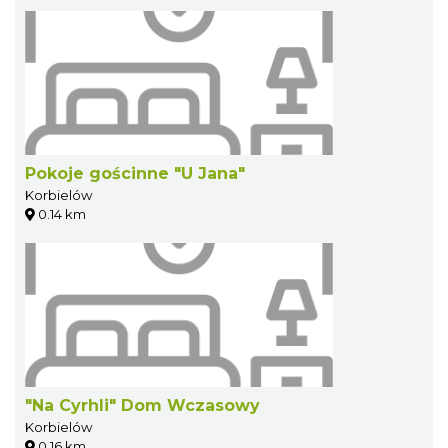
Pokoje gościnne "U Jana"
Korbielów
0.14 km
"Na Cyrhli" Dom Wczasowy
Korbielów
0.16 km