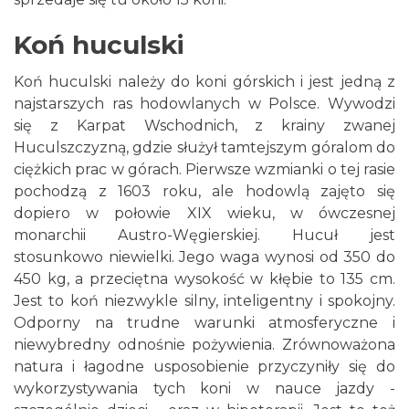
Koń huculski
Koń huculski należy do koni górskich i jest jedną z
najstarszych ras hodowlanych w Polsce. Wywodzi
się z Karpat Wschodnich, z krainy zwanej
Huculszczyzną, gdzie służył tamtejszym góralom do
ciężkich prac w górach. Pierwsze wzmianki o tej rasie
pochodzą z 1603 roku, ale hodowlą zajęto się
dopiero w połowie XIX wieku, w ówczesnej
monarchii Austro-Węgierskiej. Hucuł jest
stosunkowo niewielki. Jego waga wynosi od 350 do
450 kg, a przeciętna wysokość w kłębie to 135 cm.
Jest to koń niezwykle silny, inteligentny i spokojny.
Odporny na trudne warunki atmosferyczne i
niewybredny odnośnie pożywienia. Zrównoważona
natura i łagodne usposobienie przyczyniły się do
wykorzystywania tych koni w nauce jazdy -