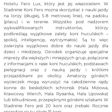
Hotelu Fero Lux, który jest jej właścicielem. W
Stadninie Koni Fero można skorzystać z nauki jazdy
na lonży (długiej, 5-8 metrowej linie), na padoku
(placu) i w terenie. Wszystko pod nadzorem
wykwalifikowanych instruktorów, którzy
podkreślają wyjątkowe zalety koni huculskich –
spokój, inteligencję, wytrzymałość. Są to więc
zwierzęta wyjątkowo dobre do nauki jazdy dla
dzieci i młodzieży. Ośrodek organizuje specjalne
imprezy dla większych i mniejszych grup, połączone
z informacjami o rasie koni huculskich, podstawach
pielęgnacji oraz z nauką jazdy i krótkimi
przejażdżkami po okolicy. Amatorzy górskich
wycieczek mogą wyruszyć na całodzienne rajdy
konne do beskidzkich schronisk (Hala Miziowa,
Krawcowy Wierch, Hala Rysianka, Hala Lipowska)
lub kilkudniowe, przepięknymi górskimi szlakami. W
Stadninie Fero jest 20 koni oraz źrebaki. Rocznie
sprzedaje się tu około 15 koni.