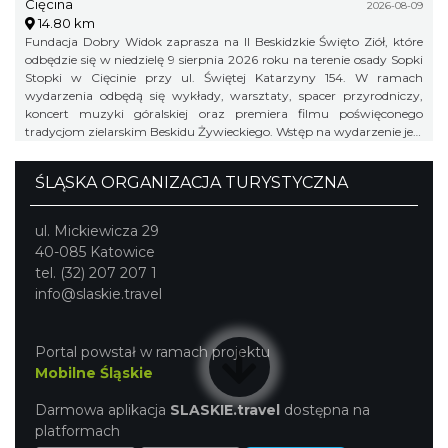
Cięcina
2026-08-09
14.80 km
Fundacja Dobry Widok zaprasza na II Beskidzkie Święto Ziół, które
odbędzie się w niedzielę 9 sierpnia 2026 roku na terenie osady Sopki
Stopki w Cięcinie przy ul. Świętej Katarzyny 154. W ramach
wydarzenia odbędą się wykłady, warsztaty, spacer przyrodniczy,
koncert muzyki góralskiej oraz premiera filmu poświęconego
tradycjom zielarskim Beskidu Żywieckiego. Wstęp na wydarzenie jest
bezpłatny.
ŚLĄSKA ORGANIZACJA TURYSTYCZNA
ul. Mickiewicza 29
40-085 Katowice
tel. (32) 207 207 1
info@slaskie.travel
Portal powstał w ramach projektu
Mobilne Śląskie
Darmowa aplikacja
SLASKIE.travel
dostępna na
platformach