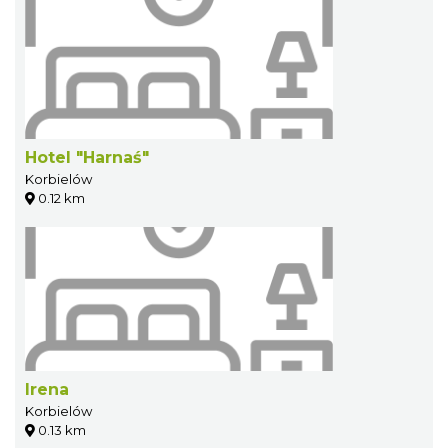
Hotel "Harnaś"
Korbielów
0.12 km
Irena
Korbielów
0.13 km