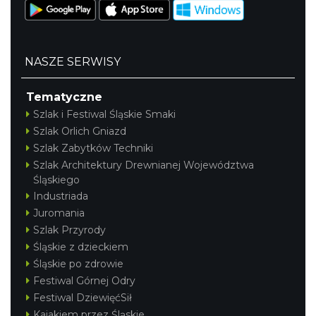
NASZE SERWISY
Tematyczne
Szlak i Festiwal Śląskie Smaki
Szlak Orlich Gniazd
Szlak Zabytków Techniki
Szlak Architektury Drewnianej Województwa
Śląskiego
Industriada
Juromania
Szlak Przyrody
Śląskie z dzieckiem
Śląskie po zdrowie
Festiwal Górnej Odry
Festiwal DziewięćSił
Kajakiem przez Śląskie