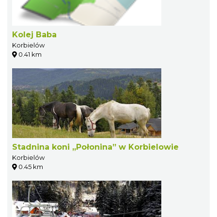
Kolej Baba
Korbielów
0.41 km
Stadnina koni „Połonina” w Korbielowie
Korbielów
0.45 km