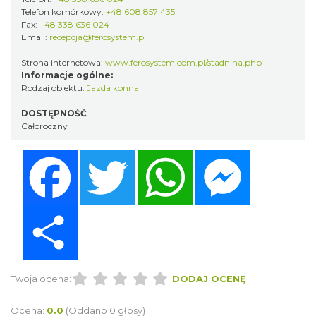
Telefon komórkowy:
+48 608 857 435
Fax:
+48 338 636 024
Email:
recepcja@ferosystem.pl
Strona internetowa:
www.ferosystem.com.pl/stadnina.php
Informacje ogólne:
Rodzaj obiektu:
Jazda konna
DOSTĘPNOŚĆ
Całoroczny
Facebook
Twitter
WhatsApp
Messenger
Share
Twoja ocena:
DODAJ OCENĘ
Ocena:
0.0
(Oddano 0 głosy)