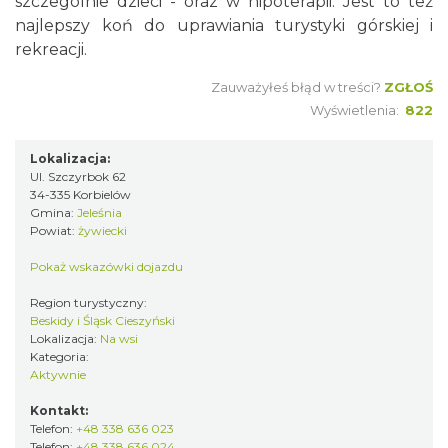
szczególnie dzieci - oraz w hipoterapii. Jest to też
najlepszy koń do uprawiania turystyki górskiej i
rekreacji.
Zauważyłeś błąd w treści?
ZGŁOŚ
Wyświetlenia:
822
Lokalizacja:
Ul. Szczyrbok 62
34-335 Korbielów
Gmina:
Jeleśnia
Powiat:
żywiecki
Pokaż wskazówki dojazdu
Region turystyczny:
Beskidy i Śląsk Cieszyński
Lokalizacja:
Na wsi
Kategoria:
Aktywnie
Kontakt:
Telefon:
+48 338 636 023
Telefon:
+48 338 636 024