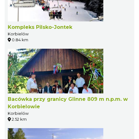
Kompleks Pilsko-Jontek
Korbielów
0.84 km
Bacówka przy granicy Glinne 809 m n.p.m. w
Korbielowie
Korbielów
2.52 km