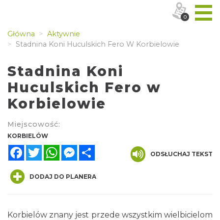
0
Główna
Aktywnie
Stadnina Koni Huculskich Fero W Korbielowie
Stadnina Koni
Huculskich Fero w
Korbielowie
Miejscowość:
KORBIELÓW
Facebook
Twitter
WhatsApp
Messenger
Share
ODSŁUCHAJ TEKST
DODAJ DO PLANERA
Korbielów znany jest przede wszystkim wielbicielom