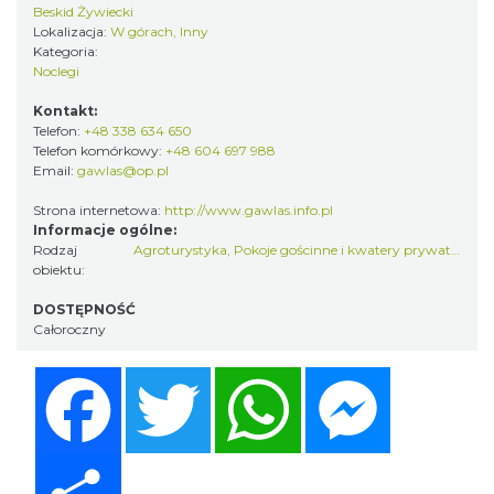
Beskid Żywiecki
Lokalizacja:
W górach, Inny
Kategoria:
Noclegi
Kontakt:
Telefon:
+48 338 634 650
Telefon komórkowy:
+48 604 697 988
Email:
gawlas@op.pl
Strona internetowa:
http://www.gawlas.info.pl
Informacje ogólne:
Rodzaj
Agroturystyka
,
Pokoje gościnne i kwatery prywatne
obiektu:
DOSTĘPNOŚĆ
Całoroczny
Facebook
Twitter
WhatsApp
Messenger
Share