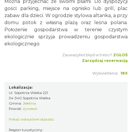
Można przyjechać ze swoimi psami. Do dyspozycji
gości: parking, miejsce na ognisko lub grill, plac
zabaw dla dzieci. W ogrodzie stylowa altanka, a przy
domu potok z własną plażą oraz leśna polana.
Położenie gospodarstwa w terenie czystym
ekologicznie sprzyja prowadzeniu gospodarstwa
ekologicznego.
Zauważyłeś błąd w treści?
ZGŁOŚ
Zarządzaj rezerwacją
Wyświetlenia:
189
Lokalizacja:
Ul. Sopotnia Wielka 221
34-340 Sopotnia Wielka
Gmina:
Jeleśnia
Powiat:
żywiecki
Pokaż wskazówki dojazdu
Region turystyczny: