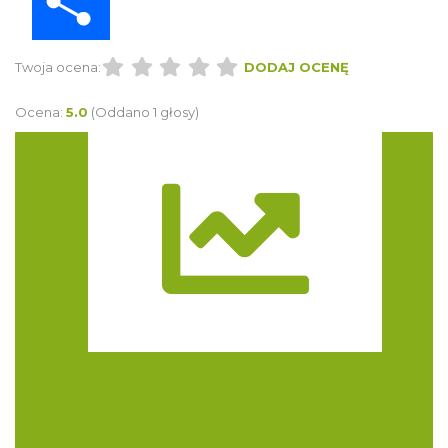
Twoja ocena:
DODAJ OCENĘ
Ocena:
5.0
(Oddano 1 głosy)
Trasa