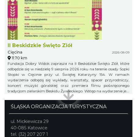
II Beskidzkie Święto Ziół
Cięcina
2026-08-09
11.70 km
Fundacja Dobry Widok zaprasza na II Beskidzkie Święto Ziół, które
odbędzie się w niedzielę 9 sierpnia 2026 roku na terenie osady Sopki
Stopki w Cięcinie przy ul. Świętej Katarzyny 154. W ramach
wydarzenia odbędą się wykłady, warsztaty, spacer przyrodniczy,
koncert muzyki góralskiej oraz premiera filmu poświęconego
tradycjom zielarskim Beskidu Żywieckiego. Wstęp na wydarzenie jest
bezpłatny.
ŚLĄSKA ORGANIZACJA TURYSTYCZNA
ul. Mickiewicza 29
40-085 Katowice
tel. (32) 207 207 1