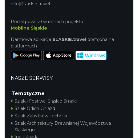
info@slaskie.travel
Portal powstał w ramach projektu
Mobilne Śląskie
Darmowa aplikacja
SLASKIE.travel
dostępna na
platformach
NASZE SERWISY
Tematyczne
Szlak i Festiwal Śląskie Smaki
Szlak Orlich Gniazd
Szlak Zabytków Techniki
Szlak Architektury Drewnianej Województwa
Śląskiego
Industriada