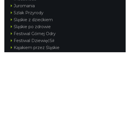
Juromania
Szlak Przyrody
Śląskie z dzieckiem
Śląskie po zdrowie
Festiwal Górnej Odry
Festiwal DziewięćSił
Kajakiem przez Śląskie
Narty w Śląskim
Rowerem przez Śląskie
Silesia Convention
Regionalne
Beskidy
Śląsk Cieszyński
Jura Krakowsko-Częstochowska
Kraina Górnej Odry
Górnośląsko-Zagłębiowska Metropolia
KONTAKT
|
PUNKTY IT
|
POLITYKA