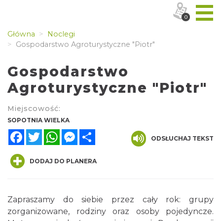
0
Główna
Noclegi
Gospodarstwo Agroturystyczne "Piotr"
Gospodarstwo
Agroturystyczne "Piotr"
Miejscowość:
SOPOTNIA WIELKA
Facebook
Twitter
WhatsApp
Messenger
Share
ODSŁUCHAJ TEKST
DODAJ DO PLANERA
Zapraszamy do siebie przez cały rok: grupy
zorganizowane, rodziny oraz osoby pojedyncze.